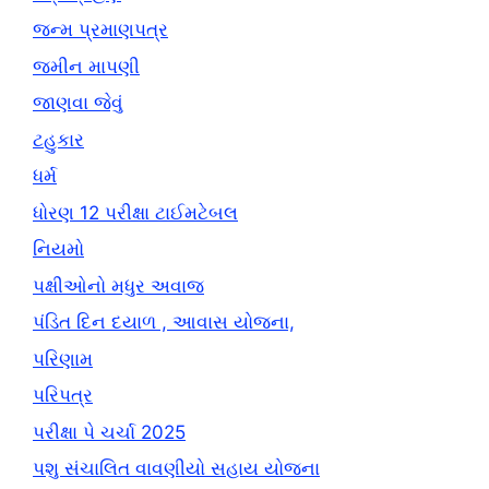
જન્મ પ્રમાણપત્ર
જમીન માપણી
જાણવા જેવું
ટહુકાર
ધર્મ
ધોરણ 12 પરીક્ષા ટાઈમટેબલ
નિયમો
પક્ષીઓનો મધુર અવાજ
પંડિત દિન દયાળ , આવાસ યોજના,
પરિણામ
પરિપત્ર
પરીક્ષા પે ચર્ચા 2025
પશુ સંચાલિત વાવણીયો સહાય યોજના