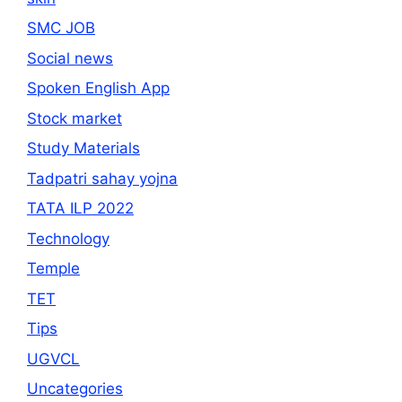
SMC JOB
Social news
Spoken English App
Stock market
Study Materials
Tadpatri sahay yojna
TATA ILP 2022
Technology
Temple
TET
Tips
UGVCL
Uncategories