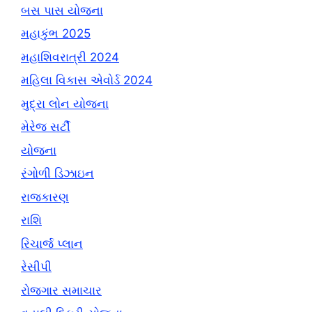
બસ પાસ યોજના
મહાકુંભ 2025
મહાશિવરાત્રી 2024
મહિલા વિકાસ એવોર્ડ 2024
મુદ્રા લોન યોજના
મેરેજ સર્ટી
યોજના
રંગોળી ડિઝાઇન
રાજકારણ
રાશિ
રિચાર્જ પ્લાન
રેસીપી
રોજગાર સમાચાર