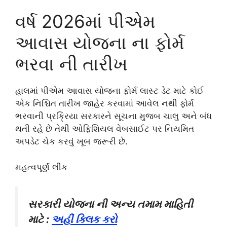
વર્ષ 2026માં પીએમ
આવાસ યોજના ના ફોર્મ
ભરવા ની તારીખ
હાલમાં પીએમ આવાસ યોજના ફોર્મ લાસ્ટ ડેટ માટે કોઈ
એક નિશ્ચિત તારીખ જાહેર કરવામાં આવેલ નથી ફોર્મ
ભરવાની પ્રક્રિયા સરકારને સૂચના મુજબ ચાલુ અને બંધ
થતી રહે છે તેથી ઓફિશિયલ વેબસાઈટ પર નિયમિત
અપડેટ ચેક કરવું ખૂબ જરૂરી છે.
મહત્વપૂર્ણ લીંક
સરકારી યોજના ની અન્ય તમામ માહિતી
માટે :
અહીં ક્લિક કરો