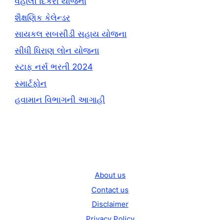
વહાલી દિકરી યોજના
શૈક્ષણિક કેલેન્ડર
સાયકલ સબસીડી સહાય યોજના
સીધી ધિરાણ લોન યોજના
સ્ટાફ નર્સ ભરતી 2024
સ્માર્ટફોન
હવામાન વિભાગની આગાહી
About us
Contact us
Disclaimer
Privacy Policy