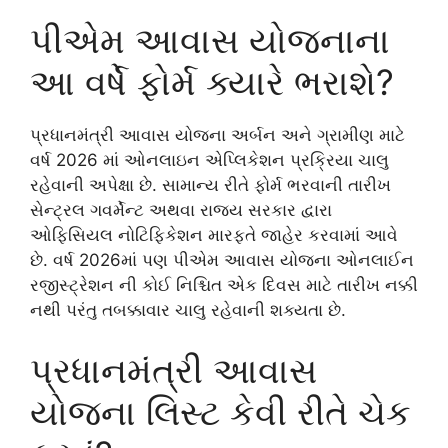
પીએમ આવાસ યોજનાના
આ વર્ષે ફોર્મ ક્યારે ભરાશે?
પ્રધાનમંત્રી આવાસ યોજના અર્બન અને ગ્રામીણ માટે
વર્ષ 2026 માં ઓનલાઇન એપ્લિકેશન પ્રક્રિયા ચાલુ
રહેવાની અપેક્ષા છે. સામાન્ય રીતે ફોર્મ ભરવાની તારીખ
સેન્ટ્રલ ગવર્મેન્ટ અથવા રાજ્ય સરકાર દ્વારા
ઓફિસિયલ નોટિફિકેશન મારફતે જાહેર કરવામાં આવે
છે. વર્ષ 2026માં પણ પીએમ આવાસ યોજના ઓનલાઈન
રજીસ્ટ્રેશન ની કોઈ નિશ્ચિત એક દિવસ માટે તારીખ નક્કી
નથી પરંતુ તબક્કાવાર ચાલુ રહેવાની શક્યતા છે.
પ્રધાનમંત્રી આવાસ
યોજના લિસ્ટ કેવી રીતે ચેક