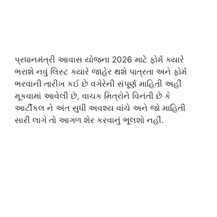
પ્રધાનમંત્રી આવાસ યોજના 2026 માટે ફોર્મ ક્યારે
ભરાશે નવું લિસ્ટ ક્યારે જાહેર થશે પાત્રતા અને ફોર્મ
ભરવાની તારીખ કઈ છે વગેરેની સંપૂર્ણ માહિતી અહીં
મૂકવામાં આવેલી છે, વાચક મિત્રોને વિનંતી છે કે
આર્ટીકલ ને અંત સુધી અવશ્ય વાંચે અને જો માહિતી
સારી લાગે તો આગળ શેર કરવાનું ભૂલશો નહીં.