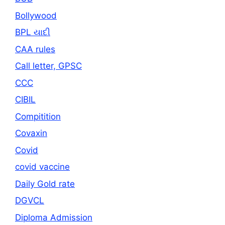
Bollywood
BPL યાદી
CAA rules
Call letter, GPSC
CCC
CIBIL
Compitition
Covaxin
Covid
covid vaccine
Daily Gold rate
DGVCL
Diploma Admission