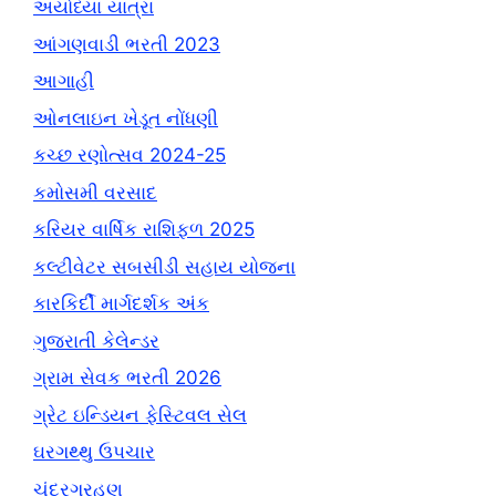
અયોધ્યા યાત્રા
આંગણવાડી ભરતી 2023
આગાહી
ઓનલાઇન ખેડૂત નોંધણી
કચ્છ રણોત્સવ 2024-25
કમોસમી વરસાદ
કરિયર વાર્ષિક રાશિફળ 2025
કલ્ટીવેટર સબસીડી સહાય યોજના
કારકિર્દી માર્ગદર્શક અંક
ગુજરાતી કેલેન્ડર
ગ્રામ સેવક ભરતી 2026
ગ્રેટ ઇન્ડિયન ફેસ્ટિવલ સેલ
ઘરગથ્થુ ઉપચાર
ચંદ્રગ્રહણ