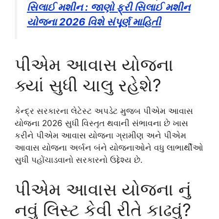
સિલાઈ મશીન : જાણો ફ્રી સિલાઈ મશીન
યોજના 2026 વિશે સંપૂર્ણ માહિતી
પીએમ આવાસ યોજના
ક્યાં સુધી ચાલુ રહેશે?
કેન્દ્ર સરકારના લેટેસ્ટ અપડેટ મુજબ પીએમ આવાસ
યોજના 2026 સુધી વિસ્તૃત થવાની સંભાવના છે ખાસ
કરીને પીએમ આવાસ યોજના ગ્રામીણ અને પીએમ
આવાસ યોજના અર્બન બંને યોજનાઓને વધુ લાભાર્થીઓ
સુધી પહોંચાડવાનો સરકારનો ઉદ્દેશ્ય છે.
પીએમ આવાસ યોજના નું
નવું લિસ્ટ કેવી રીતે કાઢવું?