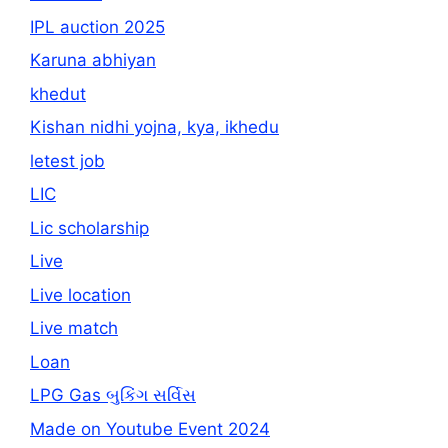
IPL auction 2025
Karuna abhiyan
khedut
Kishan nidhi yojna, kya, ikhedu
letest job
LIC
Lic scholarship
Live
Live location
Live match
Loan
LPG Gas બુકિંગ સર્વિસ
Made on Youtube Event 2024