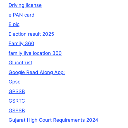
Driving license
e PAN card
E pic
Election result 2025
Family 360
family live location 360
Glucotrust
Google Read Along App:
Gpsc
GPSSB
GSRTC
GSSSB
Gujarat High Court Requirements 2024