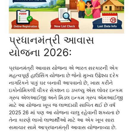
પ્રધાનમંત્રી આવાસ
યોજના 2026:
પ્રધાનમંત્રી આવાસ યોજના એ ભારત સરકારની એક
મહત્વપૂર્ણ હાઉસિંગ યોજના છે જેનો મુખ્ય ઉદ્દેશ્ય દરેક
નાગરિકને પાકું ઘર બનાવી આપવાનો છે, ખાસ કરીને
ઇકોનોમિકલી વીકર સેક્શન ઇ ડબલ્યુ એસ લોવર ઇન્કમ
ગ્રુપ એલઆઈજી અને મિડલ ઇન્કમ ગ્રુપ એમઆઈજી
માટે આ યોજના ખૂબ જ લાભદાયી સાબિત થઈ છે વર્ષ
2025 26 માં પણ આ યોજના ચાલુ રહેવાની શક્યતા છે
તેના કારણે લાખો લાભાર્થીઓ માટે આ એક ખૂબ સારા
સમાચાર સામે આપ્રધાનમંત્રી આવાસ યોજનાવ્યા છે.