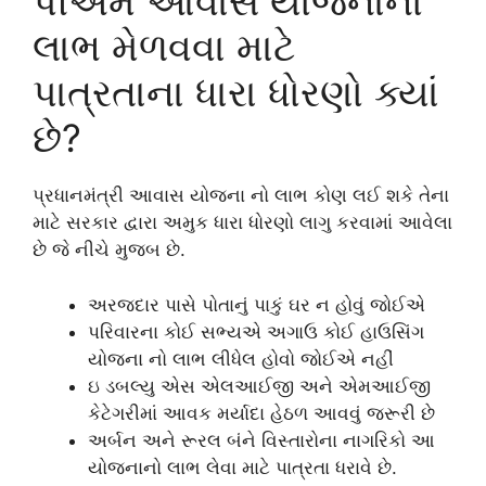
પીએમ આવાસ યોજનાનો
લાભ મેળવવા માટે
પાત્રતાના ધારા ધોરણો ક્યાં
છે?
પ્રધાનમંત્રી આવાસ યોજના નો લાભ કોણ લઈ શકે તેના
માટે સરકાર દ્વારા અમુક ધારા ધોરણો લાગુ કરવામાં આવેલા
છે જે નીચે મુજબ છે.
અરજદાર પાસે પોતાનું પાકું ઘર ન હોવું જોઈએ
પરિવારના કોઈ સભ્યએ અગાઉ કોઈ હાઉસિંગ
યોજના નો લાભ લીધેલ હોવો જોઈએ નહીં
ઇ ડબલ્યુ એસ એલઆઈજી અને એમઆઈજી
કેટેગરીમાં આવક મર્યાદા હેઠળ આવવું જરૂરી છે
અર્બન અને રૂરલ બંને વિસ્તારોના નાગરિકો આ
યોજનાનો લાભ લેવા માટે પાત્રતા ધરાવે છે.