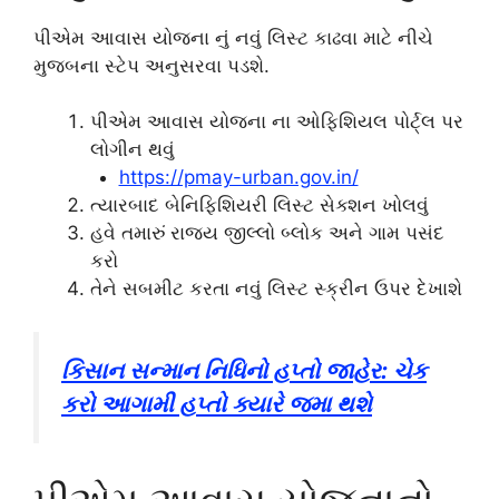
પીએમ આવાસ યોજના નું નવું લિસ્ટ કાઢવા માટે નીચે
મુજબના સ્ટેપ અનુસરવા પડશે.
પીએમ આવાસ યોજના ના ઓફિશિયલ પોર્ટ્લ પર
લોગીન થવું
https://pmay-urban.gov.in/
ત્યારબાદ બેનિફિશિયરી લિસ્ટ સેક્શન ખોલવું
હવે તમારું રાજ્ય જીલ્લો બ્લોક અને ગામ પસંદ
કરો
તેને સબમીટ કરતા નવું લિસ્ટ સ્ક્રીન ઉપર દેખાશે
કિસાન સન્માન નિધિનો હપ્તો જાહેર: ચેક
કરો આગામી હપ્તો ક્યારે જમા થશે