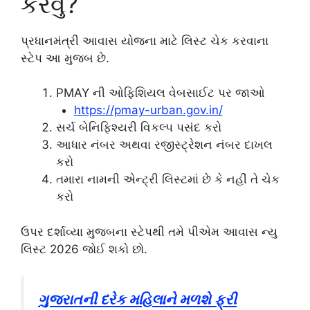
કરવું?
પ્રધાનમંત્રી આવાસ યોજના માટે લિસ્ટ ચેક કરવાના
સ્ટેપ આ મુજબ છે.
PMAY ની ઓફિશિયલ વેબસાઈટ પર જાઓ
https://pmay-urban.gov.in/
સર્ચ બેનિફિશ્યરી વિકલ્પ પસંદ કરો
આધાર નંબર અથવા રજીસ્ટ્રેશન નંબર દાખલ
કરો
તમારા નામની એન્ટ્રી લિસ્ટમાં છે કે નહીં તે ચેક
કરો
ઉપર દર્શાવ્યા મુજબના સ્ટેપથી તમે પીએમ આવાસ ન્યુ
લિસ્ટ 2026 જોઈ શકો છો.
ગુજરાતની દરેક મહિલાને મળશે ફ્રી