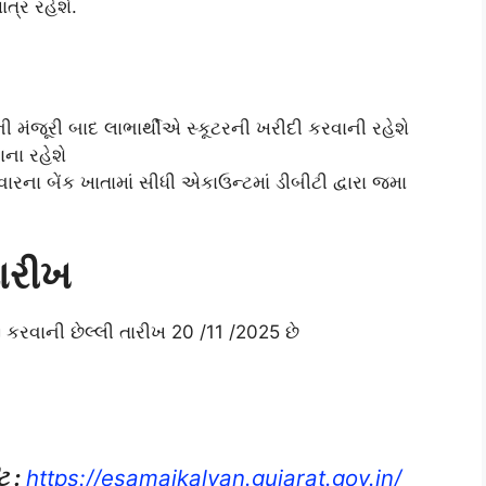
ત્ર રહેશે.
ી મંજૂરી બાદ લાભાર્થીએ સ્કૂટરની ખરીદી કરવાની રહેશે
ાના રહેશે
રના બેંક ખાતામાં સીધી એકાઉન્ટમાં ડીબીટી દ્વારા જમા
ારીખ
કરવાની છેલ્લી તારીખ 20 /11 /2025 છે
ટ :
https://esamajkalyan.gujarat.gov.in/