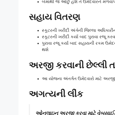
બેમાંથી જે ઓછું હશે તે ઉમેદવારને મળવાપા
સહાય વિતરણ
સ્કૂટરની ખરીદી અંગેની જિલ્લા અધિકારીન
સ્કૂટરની ખરીદી કર્યા બાદ પુરાવા રજૂ કરવ
પુરાવા રજૂ કર્યા બાદ સહાયની રકમ ઉમેદવા
થશે
અરજી કરવાની છેલ્લી ત
આ યોજના અંતર્ગત ઉમેદવારો માટે અરજી 
અગત્યની લીંક
ઓનલાઇન અરજી કરવા માટે વેબસાઈ