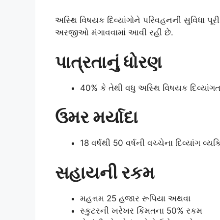
અસ્થિ વિષયક દિવ્યાંગોને પરિવહનની સુવિધા પૂર
અરજીઓ મંગાવવામાં આવી રહી છે.
પાત્રતાનું ધોરણ
40% કે તેથી વધુ અસ્થિ વિષયક દિવ્યાંગ
ઉમર મર્યાદા
18 વર્ષથી 50 વર્ષની વચ્ચેના દિવ્યાં
સહાયની રકમ
મહત્તમ 25 હજાર રૂપિયા અથવા
સ્કુટરની ખરેખર કિંમતના 50% રકમ