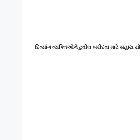
દિવ્યાંગ વ્યક્તિઓને ટુવીલ ખરીદવા માટે સહાય ય