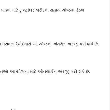
ી પાડવા માટે ટુ વ્હીલર ખરીદવા સહાય યોજના હેઠળ
તા ધરાવતા ઉમેદવારો આ યોજના અંતર્ગત અરજી કરી શકે છે.
ગ વ્યક્તિઓ આ યોજના માટે ઓનલાઈન અરજી કરી શકે છે.