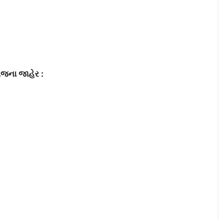
ોજના જાહેર :