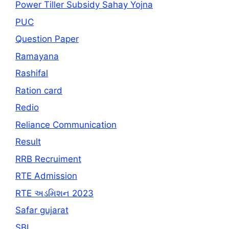
Power Tiller Subsidy Sahay Yojna
PUC
Question Paper
Ramayana
Rashifal
Ration card
Redio
Reliance Communication
Result
RRB Recruiment
RTE Admission
RTE અડમિશન 2023
Safar gujarat
SBI