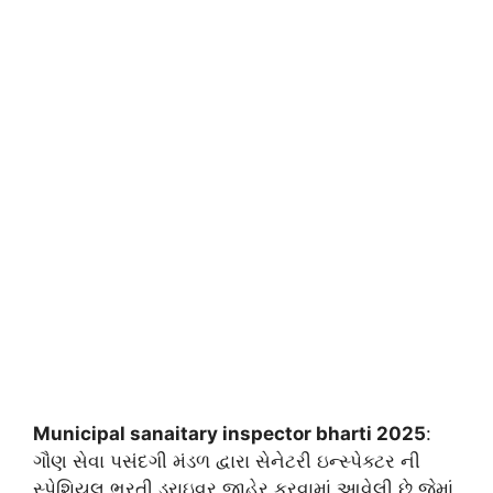
Municipal sanaitary inspector bharti 2025
:
ગૌણ સેવા પસંદગી મંડળ દ્વારા સેનેટરી ઇન્સ્પેક્ટર ની
સ્પેશિયલ ભરતી ડ્રાઇવર જાહેર કરવામાં આવેલી છે જેમાં