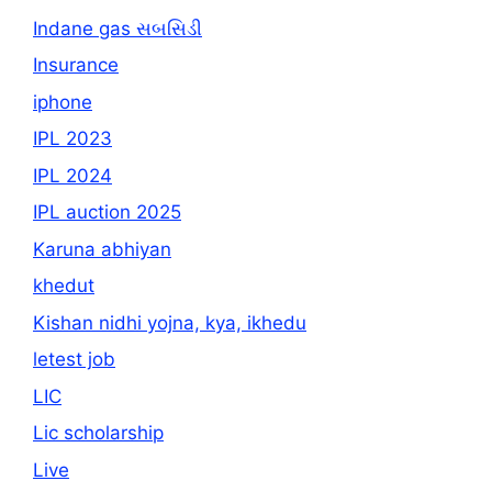
Indane gas સબસિડી
Insurance
iphone
IPL 2023
IPL 2024
IPL auction 2025
Karuna abhiyan
khedut
Kishan nidhi yojna, kya, ikhedu
letest job
LIC
Lic scholarship
Live