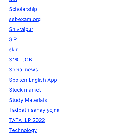
Scholarship
sebexam.org
Shivrajpur
SIP
skin
SMC JOB
Social news
Spoken English App
Stock market
Study Materials
Tadpatri sahay yojna
TATA ILP 2022
Technology