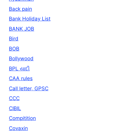
Back pain
Bank Holiday List
BANK JOB
Bird
BOB
Bollywood
BPL યાદી
CAA rules
Call letter, GPSC
CCC
CIBIL
Compitition
Covaxin