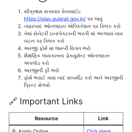
સૌપ્રથમ સત્તાવાર વેબસાઈટ
https://ojas.gujarat.gov.in/
પર જવું
ત્યારબાદ ઓનલાઇન એપ્લિકેશન પર ક્લિક કરો
તેમાં સેનેટરી ઇન્સ્પેક્ટરની ભરતી માં અપ્લાય નાવ
બટન પર ક્લિક કરો
અરજી ફોર્મ માં જરૂરી વિગત ભરો
શૈક્ષણિક લાયકાતના ડોક્યુમેન્ટ ઓનલાઇન
અપલોડ કરો
અરજીની ફી ભરો
ફોર્મ ભરાઈ ગયા બાદ સબમીટ કરો અને અરજીની
પ્રિન્ટ મેળવો
🔗 Important Links
Resource
Link
📝 Apply Online
Click Here