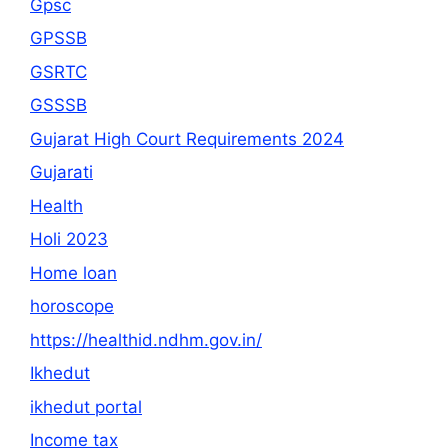
Gpsc
GPSSB
GSRTC
GSSSB
Gujarat High Court Requirements 2024
Gujarati
Health
Holi 2023
Home loan
horoscope
https://healthid.ndhm.gov.in/
Ikhedut
ikhedut portal
Income tax