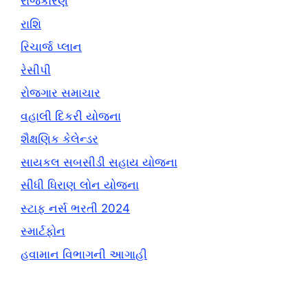
રાજકારણ
રાશિ
રિચાર્જ પ્લાન
રેસીપી
રોજગાર સમાચાર
વહાલી દિકરી યોજના
શૈક્ષણિક કેલેન્ડર
સાયકલ સબસીડી સહાય યોજના
સીધી ધિરાણ લોન યોજના
સ્ટાફ નર્સ ભરતી 2024
સ્માર્ટફોન
હવામાન વિભાગની આગાહી