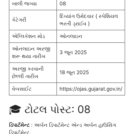
ખાલી જગ્યા
08
દિવ્યાંગ ઉમેદવાર { સ્પેશિયલ
કેટેગરી
ભરતી ડ્રાઈવ }
એપ્લિકેશન મોડ
ઓનલાઇન
ઓનલાઇન અરજી
3 જૂન 2025
શરૂ થયા તારીખ
અરજી કરવાની
18 જૂન 2025
છેલ્લી તારીખ
વેબસાઈટ
https://ojas.gujarat.gov.in/
🎓 ટોટલ પોસ્ટ: 08
ડિપાર્ટમેન્ટ
: અર્બન ડિપાર્ટમેન્ટ એન્ડ અર્બન હાઉસિંગ
ડિપાર્ટમેન્ટ