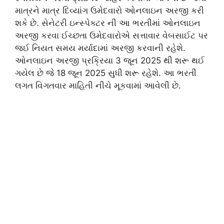
માત્રને માત્ર દિવ્યાંગ ઉમેદવારો ઓનલાઇન અરજી કરી
શકે છે. સેનેટરી ઇન્સ્પેક્ટર ની આ ભરતીમાં ઓનલાઇન
અરજી કરવા ઈચ્છતા ઉમેદવારોએ સત્તાવાર વેબસાઈટ પર
જઈ નિયત સમય મર્યાદામાં અરજી કરવાની રહેશે.
ઓનલાઇન અરજી પ્રક્રિયા 3 જૂન 2025 થી શરૂ થઈ
ગયેલ છે જે 18 જૂન 2025 સુધી શરૂ રહેશે. આ ભરતી
લગત વિગતવાર માહિતી નીચે મૂકવામાં આવેલી છે.