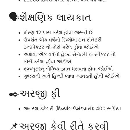
🗣️શૈક્ષણિક લાયકાત
ધોરણ 12 પાસ કરેલ હોવા જરૂરી છે
ઉપરાંત એક વર્ષનો ડિપ્લોમા ઇન સેનેટરી
ઇન્સ્પેક્ટર નો કોર્સ કરેલ હોવા જોઈએ
અથવા એક વર્ષનો હેલ્થ સેનેટરી ઇન્સ્પેક્ટર નો
કોર્સ કરેલા હોવા જોઈએ
કમ્પ્યુટરનું બેઝિક જ્ઞાન ધરાવતા હોવા જોઈએ
ગુજરાતી અને હિન્દી ભાષા આવડતી હોવી જોઈએ
✒️અરજી ફી
જનરલ કેટેગરી (દિવ્યાંગ ઉમેદવારો): 400 રૂપિયા
📌અરજી કેવી રીતે કરવી