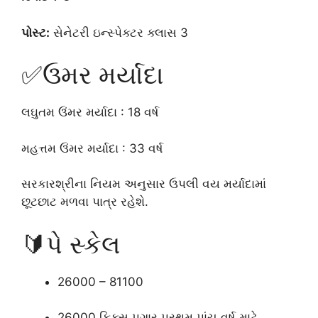
પોસ્ટ:
સેનેટરી ઇન્સ્પેક્ટર ક્લાસ 3
✅ઉમર મર્યાદા
લઘુતમ ઉંમર મર્યાદા : 18 વર્ષ
મહત્તમ ઉંમર મર્યાદા : 33 વર્ષ
સરકારશ્રીના નિયમ અનુસાર ઉપલી વય મર્યાદામાં
છૂટછાટ મળવા પાત્ર રહેશે.
🔰પે સ્કેલ
26000 – 81100
26000 ફિક્સ પગાર પ્રથમ પાંચ વર્ષ માટે