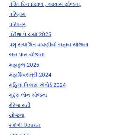
પંડિત દિન દયાળ , આવાસ યોજના,
પરિણામ
પરિપત્ર
પરીક્ષા પે ચર્ચા 2025
પશુ સંચાલિત વાવણીયો સહાય યોજના
બસ પાસ યોજના
મહાકુંભ 2025
મહાશિવરાત્રી 2024
મહિલા વિકાસ એવોર્ડ 2024
મુદ્રા લોન યોજના
મેરેજ સર્ટી
યોજના
રંગોળી ડિઝાઇન