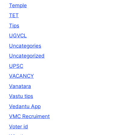
Temple
TET
Tips
UGVCL
Uncategories
Uncategorized
UPSC
VACANCY
Vanatara
Vastu tips
Vedantu App
VMC Recruiment
Voter id