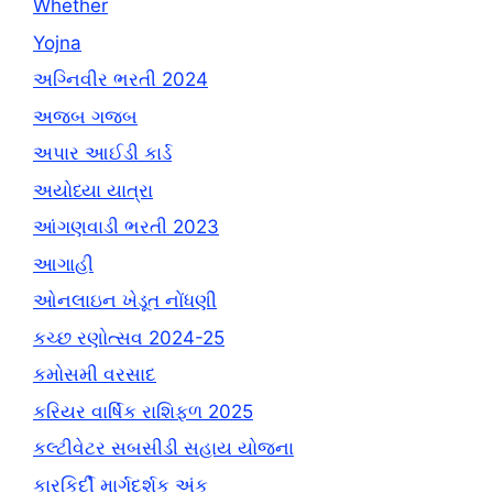
Whether
Yojna
અગ્નિવીર ભરતી 2024
અજબ ગજબ
અપાર આઈડી કાર્ડ
અયોધ્યા યાત્રા
આંગણવાડી ભરતી 2023
આગાહી
ઓનલાઇન ખેડૂત નોંધણી
કચ્છ રણોત્સવ 2024-25
કમોસમી વરસાદ
કરિયર વાર્ષિક રાશિફળ 2025
કલ્ટીવેટર સબસીડી સહાય યોજના
કારકિર્દી માર્ગદર્શક અંક