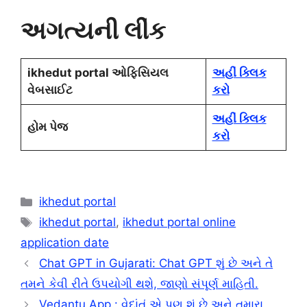
અગત્યની લીંક
ikhedut portal ઓફિસિયલ
અહીં ક્લિક
વેબસાઈટ
કરો
અહીં ક્લિક
હોમ પેજ
કરો
Categories
ikhedut portal
Tags
ikhedut portal
,
ikhedut portal online
application date
Chat GPT in Gujarati: Chat GPT શું છે અને તે
તમને કેવી રીતે ઉપયોગી થશે, જાણો સંપૂર્ણ માહિતી.
Vedantu App : વેદાંતું એ પણ શું છે અને તમારા