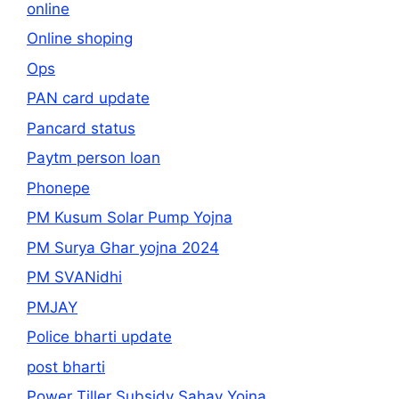
online
Online shoping
Ops
PAN card update
Pancard status
Paytm person loan
Phonepe
PM Kusum Solar Pump Yojna
PM Surya Ghar yojna 2024
PM SVANidhi
PMJAY
Police bharti update
post bharti
Power Tiller Subsidy Sahay Yojna