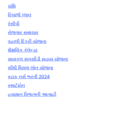
રાશિ
રિચાર્જ પ્લાન
રેસીપી
રોજગાર સમાચાર
વહાલી દિકરી યોજના
શૈક્ષણિક કેલેન્ડર
સાયકલ સબસીડી સહાય યોજના
સીધી ધિરાણ લોન યોજના
સ્ટાફ નર્સ ભરતી 2024
સ્માર્ટફોન
હવામાન વિભાગની આગાહી