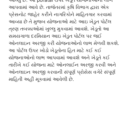
આપવામાં આવે છે. તાજેતરમાં કૃષિ વિભાગ દ્વારા એક
પ્રેસનોટ જાહેર કરીને નાગરિકોને માહિતગાર કરવામાં
આવ્યા છે તે મુજબ યોજનાઓ માટે આઇ ખેડુત પોર્ટલ
ત્રણ તબક્કાઓમાં ખુલ્લુ મુકવામાં આવશે. ખેડૂતો આ
સમયગાળા દરમિયાન આઇ ખેડુત પોર્ટલ પર જઈ
ઓનલાઇન અરજી કરી યોજનાઓનો લાભ મેળવી શકશે.
આ પોર્ટલ ઉપર ખોડો ખેડૂતોના હિત માટે કઈ કઈ
યોજનાઓનો લાભ આપવામાં આવશે અને ખેડૂતે કઈ
તારીખે કઈ યોજના માટે ઓનલાઈન અરજી કરવી અને
ઓનલાઇન અરજી કરવાની સંપૂર્ણ પ્રોસેસ વગેરે સંપૂર્ણ
માહિતી અહીં મૂકવામાં આવેલી છે.