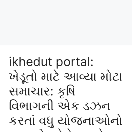
ikhedut portal:
ખેડૂતો માટે આવ્યા મોટા
સમાચાર: કૃષિ
વિભાગની એક ડઝન
કરતાં વધુ યોજનાઓનો