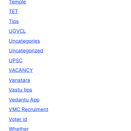
Temple
TET
Tips
UGVCL
Uncategories
Uncategorized
UPSC
VACANCY
Vanatara
Vastu tips
Vedantu App
VMC Recruiment
Voter id
Whether