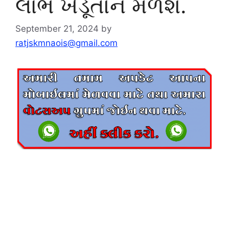
લાભ ખેડૂતોને મળશે.
September 21, 2024
by
ratjskmnaois@gmail.com