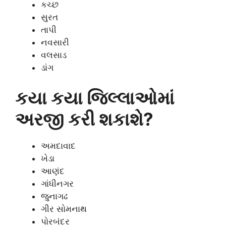
કચ્છ
સુરત
તાપી
નવસારી
વલસાડ
ડાંગ
કયા કયા જિલ્લાઓમાં
અરજી કરી શકાશે?
અમદાવાદ
ખેડા
આણંદ
ગાંધીનગર
જુનાગઢ
ગીર સોમનાથ
પોરબંદર