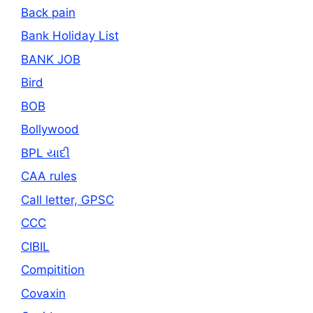
Back pain
Bank Holiday List
BANK JOB
Bird
BOB
Bollywood
BPL યાદી
CAA rules
Call letter, GPSC
CCC
CIBIL
Compitition
Covaxin