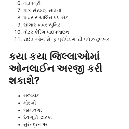
તાડપત્રી
પાક સંરક્ષણ સાધનો
પાવર સંચાલિત પંપ સેટ
સોલાર પાવર યુનિટ
વોટર કેરિંગ પાઇપલાઇન
રાઈડ ઓન સેલ્ફ પ્રોપેડ મલ્ટી પર્પઝ ટૂલબર
કયા કયા જિલ્લાઓમાં
ઓનલાઈન અરજી કરી
શકાશે?
રાજકોટ
મોરબી
જામનગર
દેવભૂમિ દ્વારકા
સુરેન્દ્રનગર