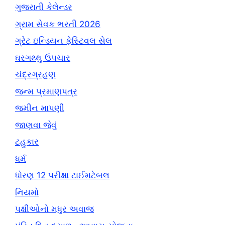
ગુજરાતી કેલેન્ડર
ગ્રામ સેવક ભરતી 2026
ગ્રેટ ઇન્ડિયન ફેસ્ટિવલ સેલ
ઘરગથ્થુ ઉપચાર
ચંદ્રગ્રહણ
જન્મ પ્રમાણપત્ર
જમીન માપણી
જાણવા જેવું
ટહુકાર
ધર્મ
ધોરણ 12 પરીક્ષા ટાઈમટેબલ
નિયમો
પક્ષીઓનો મધુર અવાજ