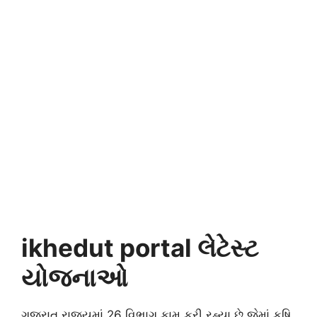
ikhedut portal લેટેસ્ટ
યોજનાઓ
ગુજરાત રાજ્યમાં 26 વિભાગ કામ કરી રહ્યા છે જેમાં કૃષિ