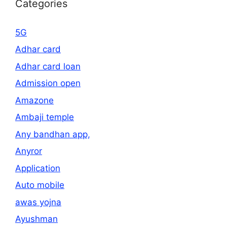
Categories
5G
Adhar card
Adhar card loan
Admission open
Amazone
Ambaji temple
Any bandhan app,
Anyror
Application
Auto mobile
awas yojna
Ayushman