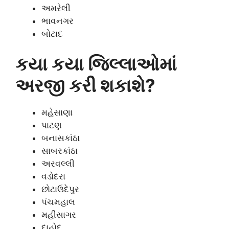
અમરેલી
ભાવનગર
બોટાદ
કયા કયા જિલ્લાઓમાં
અરજી કરી શકાશે?
મહેસાણા
પાટણ
બનાસકાંઠા
સાબરકાંઠા
અરવલ્લી
વડોદરા
છોટાઉદેપુર
પંચમહાલ
મહીસાગર
દાહોદ