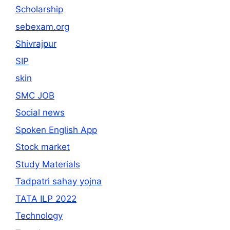
Scholarship
sebexam.org
Shivrajpur
SIP
skin
SMC JOB
Social news
Spoken English App
Stock market
Study Materials
Tadpatri sahay yojna
TATA ILP 2022
Technology