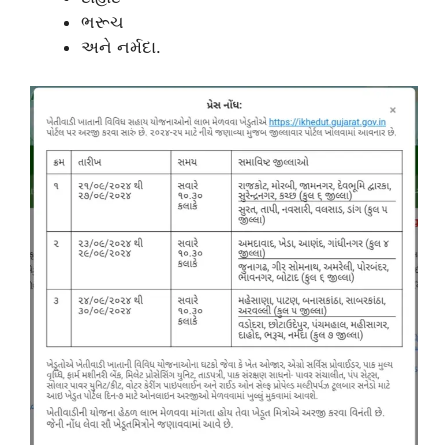
ભરૂચ
અને નર્મદા.