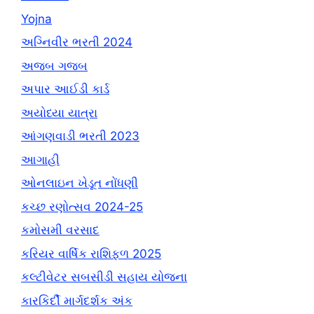
Yojna
અગ્નિવીર ભરતી 2024
અજબ ગજબ
અપાર આઈડી કાર્ડ
અયોધ્યા યાત્રા
આંગણવાડી ભરતી 2023
આગાહી
ઓનલાઇન ખેડૂત નોંધણી
કચ્છ રણોત્સવ 2024-25
કમોસમી વરસાદ
કરિયર વાર્ષિક રાશિફળ 2025
કલ્ટીવેટર સબસીડી સહાય યોજના
કારકિર્દી માર્ગદર્શક અંક