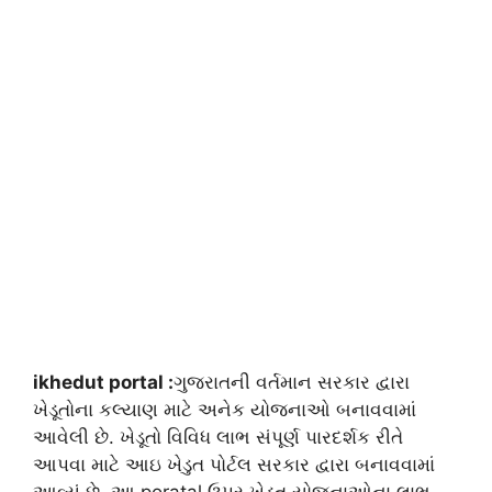
ikhedut portal :
ગુજરાતની વર્તમાન સરકાર દ્વારા
ખેડૂતોના કલ્યાણ માટે અનેક યોજનાઓ બનાવવામાં
આવેલી છે. ખેડૂતો વિવિધ લાભ સંપૂર્ણ પારદર્શક રીતે
આપવા માટે આઇ ખેડુત પોર્ટલ સરકાર દ્વારા બનાવવામાં
આવ્યું છે. આ poratal ઉપર ખેડૂત યોજનાઓના લાભ