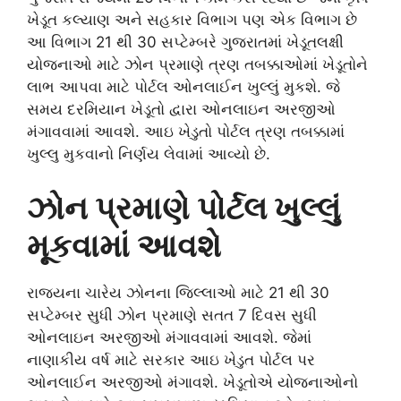
ખેડૂત કલ્યાણ અને સહકાર વિભાગ પણ એક વિભાગ છે
આ વિભાગ 21 થી 30 સપ્ટેમ્બરે ગુજરાતમાં ખેડૂતલક્ષી
યોજનાઓ માટે ઝોન પ્રમાણે ત્રણ તબક્કાઓમાં ખેડૂતોને
લાભ આપવા માટે પોર્ટલ ઓનલાઈન ખુલ્લું મુકશે. જે
સમય દરમિયાન ખેડૂતો દ્વારા ઓનલાઇન અરજીઓ
મંગાવવામાં આવશે. આઇ ખેડુતો પોર્ટલ ત્રણ તબક્કામાં
ખુલ્લુ મુકવાનો નિર્ણય લેવામાં આવ્યો છે.
ઝોન પ્રમાણે પોર્ટલ ખુલ્લું
મૂકવામાં આવશે
રાજ્યના ચારેય ઝોનના જિલ્લાઓ માટે 21 થી 30
સપ્ટેમ્બર સુધી ઝોન પ્રમાણે સતત 7 દિવસ સુધી
ઓનલાઇન અરજીઓ મંગાવવામાં આવશે. જેમાં
નાણાકીય વર્ષ માટે સરકાર આઇ ખેડુત પોર્ટલ પર
ઓનલાઈન અરજીઓ મંગાવશે. ખેડૂતોએ યોજનાઓનો