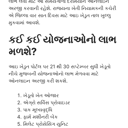
લાભ લેવા માટે આ સમયગાળા દરમિયાન ઓનલાઇન
અરજી કરવાની રહેશે. રાજ્યના ખેતી નિયામકની કચેરી
એ જિલ્લા વાર સાત દિવસ માટે આઇ ખેડુત તાલ ખુલ્લુ
મુકવામાં આવશે.
કઈ કઈ યોજનાઓનો લાભ
મળશે?
આઇ ખેડુત પોર્ટલ પર 21 થી 30 સપ્ટેમ્બર સુધી ખેડૂતો
નીચે મુજબની યોજનાઓનો લાભ મેળવવા માટે
ઓનલાઇન અરજી કરી શકશે.
ખેડૂતો ખેત ઓજાર
એગ્રો સર્વિસ પ્રોવાઇડર
પાક મૂલ્યવૃદ્ધિ
ફાર્મ મશીનરી બેંક
મિલેટ પ્રોસેસિંગ યુનિટ