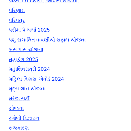
પંડિત દિન દયાળ , આવાસ યોજના,
પરિણામ
પરિપત્ર
પરીક્ષા પે ચર્ચા 2025
પશુ સંચાલિત વાવણીયો સહાય યોજના
બસ પાસ યોજના
મહાકુંભ 2025
મહાશિવરાત્રી 2024
મહિલા વિકાસ એવોર્ડ 2024
મુદ્રા લોન યોજના
મેરેજ સર્ટી
યોજના
રંગોળી ડિઝાઇન
રાજકારણ