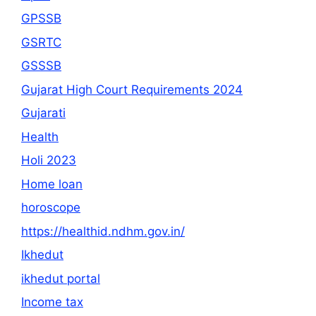
GPSSB
GSRTC
GSSSB
Gujarat High Court Requirements 2024
Gujarati
Health
Holi 2023
Home loan
horoscope
https://healthid.ndhm.gov.in/
Ikhedut
ikhedut portal
Income tax