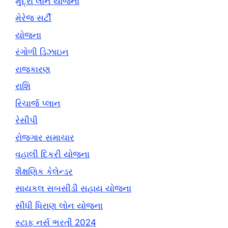
મુદ્રા લોન યોજના
મેરેજ સર્ટી
યોજના
રંગોળી ડિઝાઇન
રાજકારણ
રાશિ
રિચાર્જ પ્લાન
રેસીપી
રોજગાર સમાચાર
વહાલી દિકરી યોજના
શૈક્ષણિક કેલેન્ડર
સાયકલ સબસીડી સહાય યોજના
સીધી ધિરાણ લોન યોજના
સ્ટાફ નર્સ ભરતી 2024