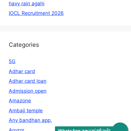
havy rain agahi
IOCL Recruitment 2026
Categories
5G
Adhar card
Adhar card loan
Admission open
Amazone
Ambaji temple
Any bandhan app,
Anyror
WhatsApp ગ્રૂપમાં જોડાવો!