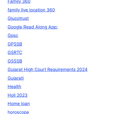
Family 360
family live location 360
Glucotrust
Google Read Along App:
Gpsc
GPSSB
GSRTC
GSSSB
Gujarat High Court Requirements 2024
Gujarati
Health
Holi 2023
Home loan
horoscope