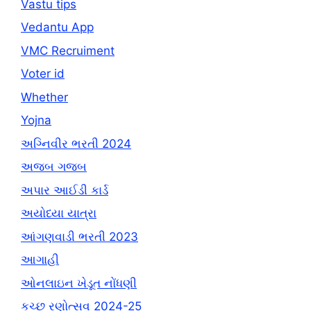
Vastu tips
Vedantu App
VMC Recruiment
Voter id
Whether
Yojna
અગ્નિવીર ભરતી 2024
અજબ ગજબ
અપાર આઈડી કાર્ડ
અયોધ્યા યાત્રા
આંગણવાડી ભરતી 2023
આગાહી
ઓનલાઇન ખેડૂત નોંધણી
કચ્છ રણોત્સવ 2024-25