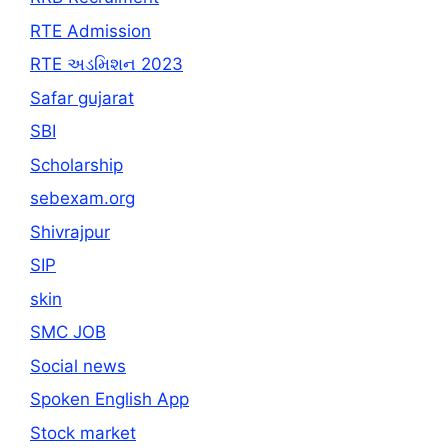
RTE Admission
RTE અડમિશન 2023
Safar gujarat
SBI
Scholarship
sebexam.org
Shivrajpur
SIP
skin
SMC JOB
Social news
Spoken English App
Stock market