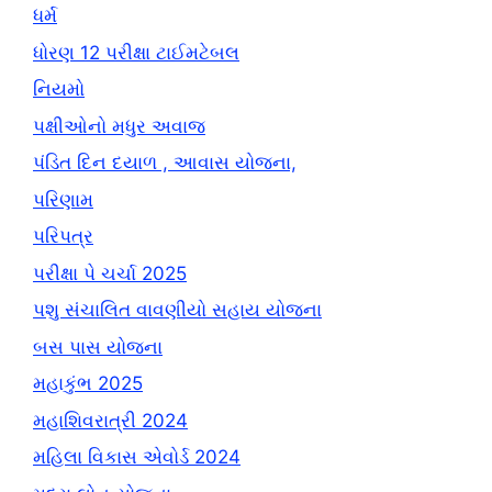
ધર્મ
ધોરણ 12 પરીક્ષા ટાઈમટેબલ
નિયમો
પક્ષીઓનો મધુર અવાજ
પંડિત દિન દયાળ , આવાસ યોજના,
પરિણામ
પરિપત્ર
પરીક્ષા પે ચર્ચા 2025
પશુ સંચાલિત વાવણીયો સહાય યોજના
બસ પાસ યોજના
મહાકુંભ 2025
મહાશિવરાત્રી 2024
મહિલા વિકાસ એવોર્ડ 2024