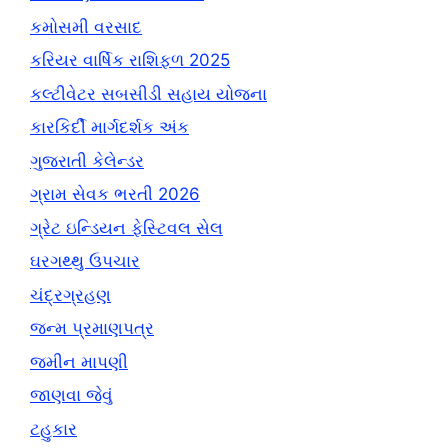
કમોસમી વરસાદ
કરિયર વાર્ષિક રાશિફળ 2025
કલ્ટીવેટર સબસીડી સહાય યોજના
કારકિર્દી માર્ગદર્શક અંક
ગુજરાતી કેલેન્ડર
ગ્રામ સેવક ભરતી 2026
ગ્રેટ ઇન્ડિયન ફેસ્ટિવલ સેલ
ઘરગથ્થુ ઉપચાર
ચંદ્રગ્રહણ
જન્મ પ્રમાણપત્ર
જમીન માપણી
જાણવા જેવું
ટહુકાર