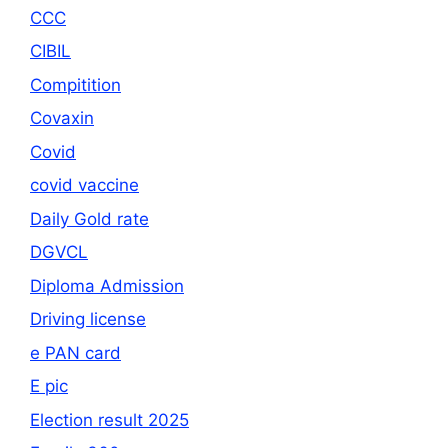
CCC
CIBIL
Compitition
Covaxin
Covid
covid vaccine
Daily Gold rate
DGVCL
Diploma Admission
Driving license
e PAN card
E pic
Election result 2025