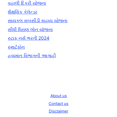
વહાલી દિકરી યોજના
શૈક્ષણિક કેલેન્ડર
સાયકલ સબસીડી સહાય યોજના
સીધી ધિરાણ લોન યોજના
સ્ટાફ નર્સ ભરતી 2024
સ્માર્ટફોન
હવામાન વિભાગની આગાહી
About us
Contact us
Disclaimer