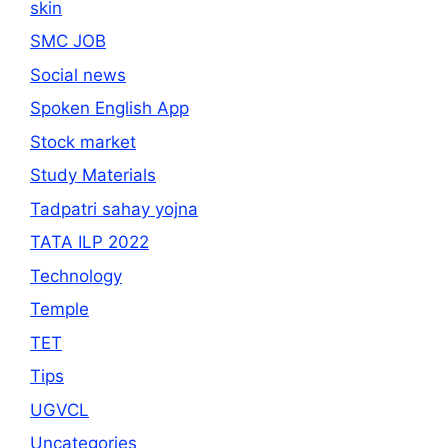
skin
SMC JOB
Social news
Spoken English App
Stock market
Study Materials
Tadpatri sahay yojna
TATA ILP 2022
Technology
Temple
TET
Tips
UGVCL
Uncategories