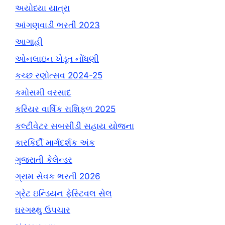
અયોધ્યા યાત્રા
આંગણવાડી ભરતી 2023
આગાહી
ઓનલાઇન ખેડૂત નોંધણી
કચ્છ રણોત્સવ 2024-25
કમોસમી વરસાદ
કરિયર વાર્ષિક રાશિફળ 2025
કલ્ટીવેટર સબસીડી સહાય યોજના
કારકિર્દી માર્ગદર્શક અંક
ગુજરાતી કેલેન્ડર
ગ્રામ સેવક ભરતી 2026
ગ્રેટ ઇન્ડિયન ફેસ્ટિવલ સેલ
ઘરગથ્થુ ઉપચાર