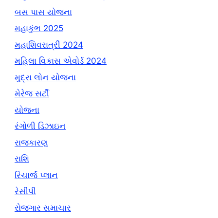
બસ પાસ યોજના
મહાકુંભ 2025
મહાશિવરાત્રી 2024
મહિલા વિકાસ એવોર્ડ 2024
મુદ્રા લોન યોજના
મેરેજ સર્ટી
યોજના
રંગોળી ડિઝાઇન
રાજકારણ
રાશિ
રિચાર્જ પ્લાન
રેસીપી
રોજગાર સમાચાર