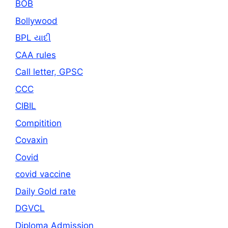
BOB
Bollywood
BPL યાદી
CAA rules
Call letter, GPSC
CCC
CIBIL
Compitition
Covaxin
Covid
covid vaccine
Daily Gold rate
DGVCL
Diploma Admission