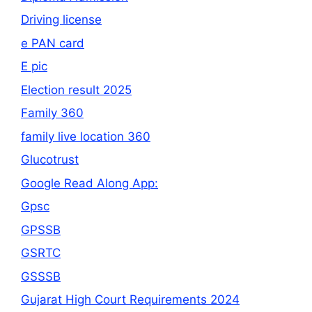
Driving license
e PAN card
E pic
Election result 2025
Family 360
family live location 360
Glucotrust
Google Read Along App:
Gpsc
GPSSB
GSRTC
GSSSB
Gujarat High Court Requirements 2024