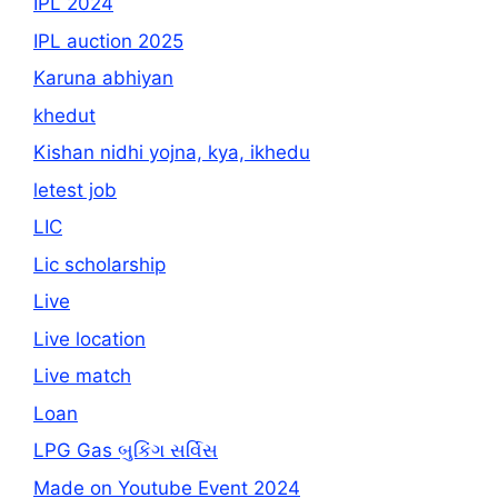
IPL 2024
IPL auction 2025
Karuna abhiyan
khedut
Kishan nidhi yojna, kya, ikhedu
letest job
LIC
Lic scholarship
Live
Live location
Live match
Loan
LPG Gas બુકિંગ સર્વિસ
Made on Youtube Event 2024