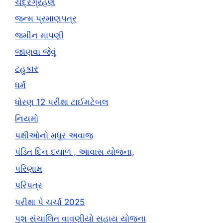
ચંદ્રગ્રહણ
જન્મ પ્રમાણપત્ર
જમીન માપણી
જાણવા જેવું
ટહુકાર
ધર્મ
ધોરણ 12 પરીક્ષા ટાઈમટેબલ
નિયમો
પક્ષીઓનો મધુર અવાજ
પંડિત દિન દયાળ , આવાસ યોજના,
પરિણામ
પરિપત્ર
પરીક્ષા પે ચર્ચા 2025
પશુ સંચાલિત વાવણીયો સહાય યોજના