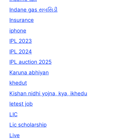
Indane gas સબસિડી
Insurance
iphone
IPL 2023
IPL 2024
IPL auction 2025
Karuna abhiyan
khedut
Kishan nidhi yojna, kya, ikhedu
letest job
LIC
Lic scholarship
Live