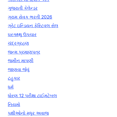
ગુજરાતી કેલેન્ડર
ગ્રામ સેવક ભરતી 2026
ગ્રેટ ઇન્ડિયન ફેસ્ટિવલ સેલ
ઘરગથ્થુ ઉપચાર
ચંદ્રગ્રહણ
જન્મ પ્રમાણપત્ર
જમીન માપણી
જાણવા જેવું
ટહુકાર
ધર્મ
ધોરણ 12 પરીક્ષા ટાઈમટેબલ
નિયમો
પક્ષીઓનો મધુર અવાજ