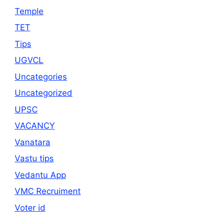
Temple
TET
Tips
UGVCL
Uncategories
Uncategorized
UPSC
VACANCY
Vanatara
Vastu tips
Vedantu App
VMC Recruiment
Voter id