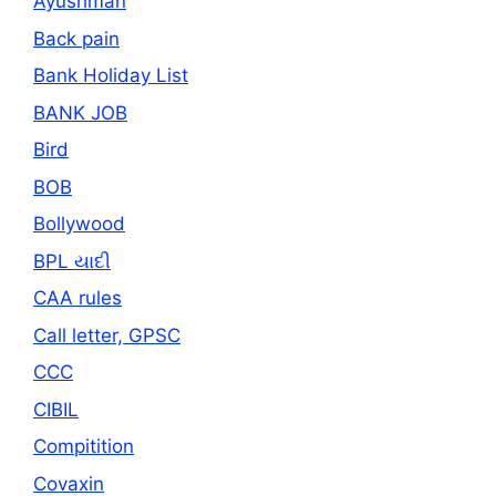
Ayushman
Back pain
Bank Holiday List
BANK JOB
Bird
BOB
Bollywood
BPL યાદી
CAA rules
Call letter, GPSC
CCC
CIBIL
Compitition
Covaxin