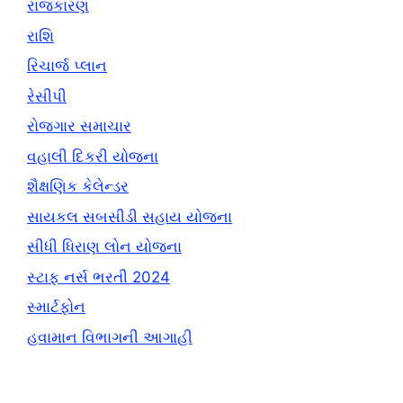
રાજકારણ
રાશિ
રિચાર્જ પ્લાન
રેસીપી
રોજગાર સમાચાર
વહાલી દિકરી યોજના
શૈક્ષણિક કેલેન્ડર
સાયકલ સબસીડી સહાય યોજના
સીધી ધિરાણ લોન યોજના
સ્ટાફ નર્સ ભરતી 2024
સ્માર્ટફોન
હવામાન વિભાગની આગાહી