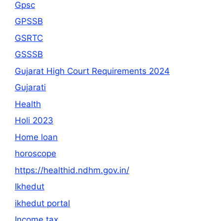
Gpsc
GPSSB
GSRTC
GSSSB
Gujarat High Court Requirements 2024
Gujarati
Health
Holi 2023
Home loan
horoscope
https://healthid.ndhm.gov.in/
Ikhedut
ikhedut portal
Income tax