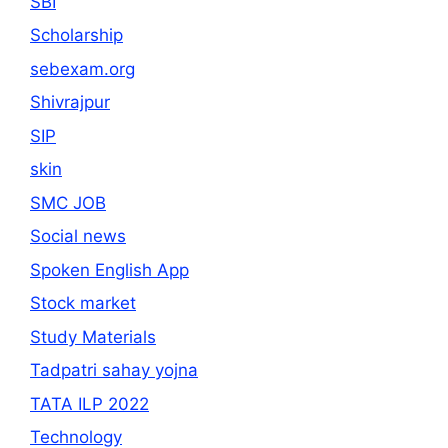
SBI
Scholarship
sebexam.org
Shivrajpur
SIP
skin
SMC JOB
Social news
Spoken English App
Stock market
Study Materials
Tadpatri sahay yojna
TATA ILP 2022
Technology