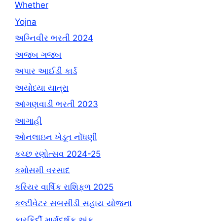
Whether
Yojna
અગ્નિવીર ભરતી 2024
અજબ ગજબ
અપાર આઈડી કાર્ડ
અયોધ્યા યાત્રા
આંગણવાડી ભરતી 2023
આગાહી
ઓનલાઇન ખેડૂત નોંધણી
કચ્છ રણોત્સવ 2024-25
કમોસમી વરસાદ
કરિયર વાર્ષિક રાશિફળ 2025
કલ્ટીવેટર સબસીડી સહાય યોજના
કારકિર્દી માર્ગદર્શક અંક