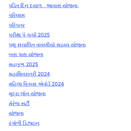
પંડિત દિન દયાળ , આવાસ યોજના,
પરિણામ
પરિપત્ર
પરીક્ષા પે ચર્ચા 2025
પશુ સંચાલિત વાવણીયો સહાય યોજના
બસ પાસ યોજના
મહાકુંભ 2025
મહાશિવરાત્રી 2024
મહિલા વિકાસ એવોર્ડ 2024
મુદ્રા લોન યોજના
મેરેજ સર્ટી
યોજના
રંગોળી ડિઝાઇન