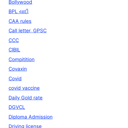
Bollywood
BPL યાદી
CAA rules
Call letter, GPSC
CCC
CIBIL
Compitition
Covaxin
Covid
covid vaccine
Daily Gold rate
DGVCL
Diploma Admission
Driving license