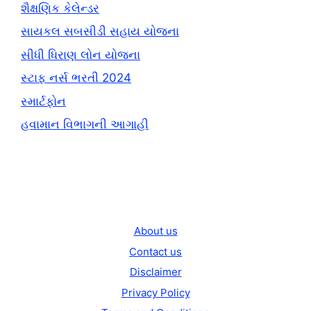
શૈક્ષણિક કેલેન્ડર
સાયકલ સબસીડી સહાય યોજના
સીધી ધિરાણ લોન યોજના
સ્ટાફ નર્સ ભરતી 2024
સ્માર્ટફોન
હવામાન વિભાગની આગાહી
About us
Contact us
Disclaimer
Privacy Policy