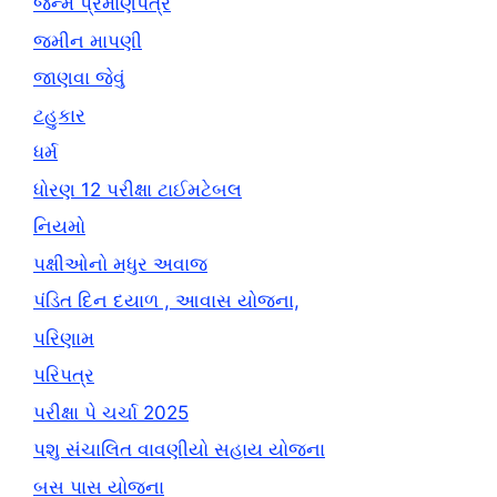
જન્મ પ્રમાણપત્ર
જમીન માપણી
જાણવા જેવું
ટહુકાર
ધર્મ
ધોરણ 12 પરીક્ષા ટાઈમટેબલ
નિયમો
પક્ષીઓનો મધુર અવાજ
પંડિત દિન દયાળ , આવાસ યોજના,
પરિણામ
પરિપત્ર
પરીક્ષા પે ચર્ચા 2025
પશુ સંચાલિત વાવણીયો સહાય યોજના
બસ પાસ યોજના