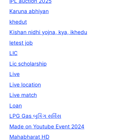
IPL auction 2025
Karuna abhiyan
khedut
Kishan nidhi yojna, kya, ikhedu
letest job
LIC
Lic scholarship
Live
Live location
Live match
Loan
LPG Gas બુકિંગ સર્વિસ
Made on Youtube Event 2024
Mahabharat HD