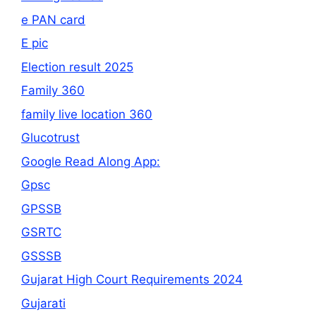
e PAN card
E pic
Election result 2025
Family 360
family live location 360
Glucotrust
Google Read Along App:
Gpsc
GPSSB
GSRTC
GSSSB
Gujarat High Court Requirements 2024
Gujarati