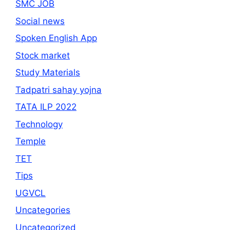
SMC JOB
Social news
Spoken English App
Stock market
Study Materials
Tadpatri sahay yojna
TATA ILP 2022
Technology
Temple
TET
Tips
UGVCL
Uncategories
Uncategorized