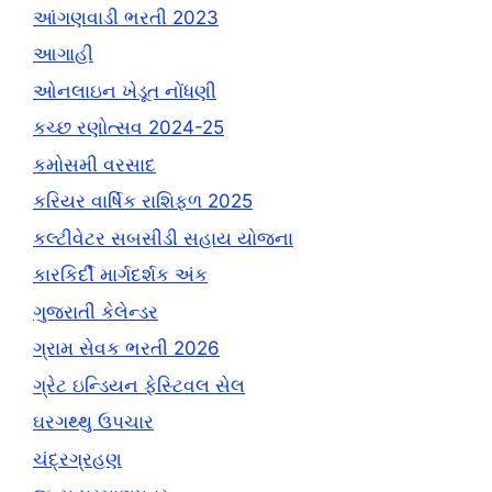
આંગણવાડી ભરતી 2023
આગાહી
ઓનલાઇન ખેડૂત નોંધણી
કચ્છ રણોત્સવ 2024-25
કમોસમી વરસાદ
કરિયર વાર્ષિક રાશિફળ 2025
કલ્ટીવેટર સબસીડી સહાય યોજના
કારકિર્દી માર્ગદર્શક અંક
ગુજરાતી કેલેન્ડર
ગ્રામ સેવક ભરતી 2026
ગ્રેટ ઇન્ડિયન ફેસ્ટિવલ સેલ
ઘરગથ્થુ ઉપચાર
ચંદ્રગ્રહણ