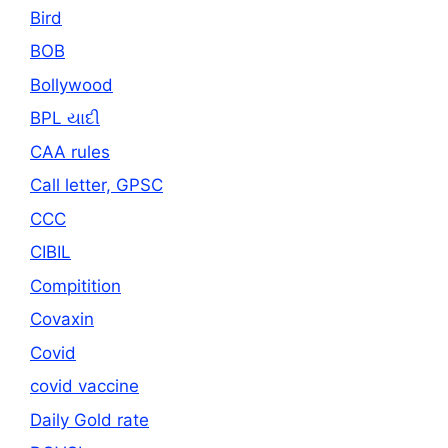
Bird
BOB
Bollywood
BPL યાદી
CAA rules
Call letter, GPSC
CCC
CIBIL
Compitition
Covaxin
Covid
covid vaccine
Daily Gold rate