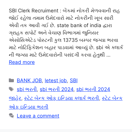
SBI Clerk Recruiment : બેંકમાં નોકરી મેળવવાની રાહ
જોઈ રહેલા તમામ ઉમેદવારો માટે નોકરીની ખૂબ સારી
એવી તક આવી ગઈ છે. state bank of india દ્વારા
ગ્રાહક સપોર્ટ અને વેચાણ વિભાગમાં જુનિયર
એસોસિએટેડ પોસ્ટની કુલ 13735 બમ્પર જગ્યા ભરવા
માટે નોટિફિકેશન બહાર પાડવામાં આવ્યું છે. sbi એ ક્લાર્ક
ની જગ્યા માટે ઉમેદવારોની પસંદગી કરવા હેતુથી …
Read more
Categories
BANK JOB
,
letest job
,
SBI
Tags
sbi ભરતી
,
sbi ભરતી 2024
,
sbi ભરતી 2024
જાહેર
,
સ્ટેટ બેન્ક ઓફ ઇન્ડિયા ક્લાર્ક ભરતી
,
સ્ટેટ બેન્ક
ઓફ ઇન્ડિયા ભરતી
Leave a comment