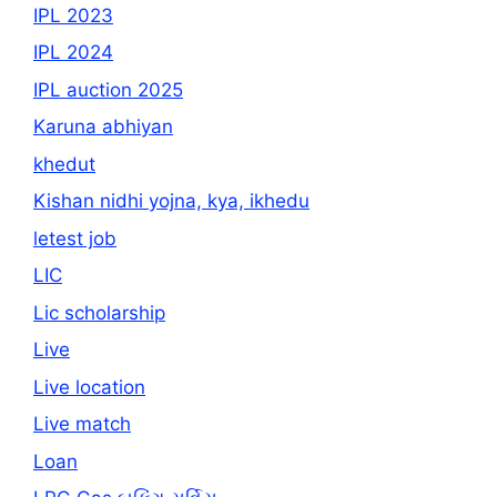
IPL 2023
IPL 2024
IPL auction 2025
Karuna abhiyan
khedut
Kishan nidhi yojna, kya, ikhedu
letest job
LIC
Lic scholarship
Live
Live location
Live match
Loan