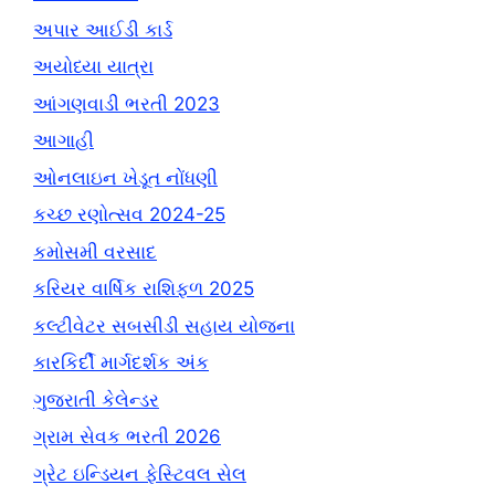
અપાર આઈડી કાર્ડ
અયોધ્યા યાત્રા
આંગણવાડી ભરતી 2023
આગાહી
ઓનલાઇન ખેડૂત નોંધણી
કચ્છ રણોત્સવ 2024-25
કમોસમી વરસાદ
કરિયર વાર્ષિક રાશિફળ 2025
કલ્ટીવેટર સબસીડી સહાય યોજના
કારકિર્દી માર્ગદર્શક અંક
ગુજરાતી કેલેન્ડર
ગ્રામ સેવક ભરતી 2026
ગ્રેટ ઇન્ડિયન ફેસ્ટિવલ સેલ