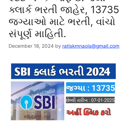
ક્લાર્ક ભરતી જાહેર, 13735
જગ્યાઓ માટે ભરતી, વાંચો
સંપૂર્ણ માહિતી.
December 18, 2024
by
ratjskmnaois@gmail.com