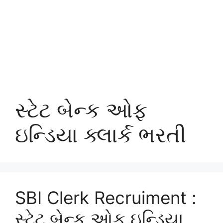
સ્ટેટ બેન્ક ઓફ
ઇન્ડિયા ક્લાર્ક ભરતી
SBI Clerk Recruiment :
સ્ટેટ બેન્ક ઓફ ઇન્ડિયા