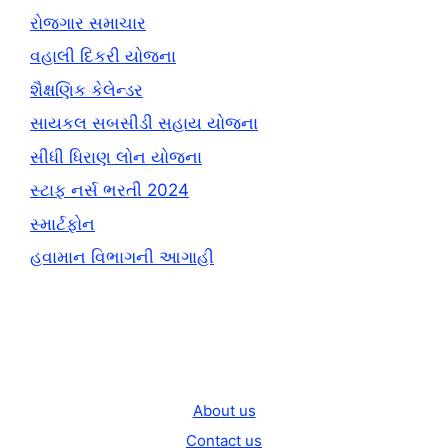
રોજગાર સમાચાર
વહાલી દિકરી યોજના
શૈક્ષણિક કેલેન્ડર
સાયકલ સબસીડી સહાય યોજના
સીધી ધિરાણ લોન યોજના
સ્ટાફ નર્સ ભરતી 2024
સ્માર્ટફોન
હવામાન વિભાગની આગાહી
About us
Contact us