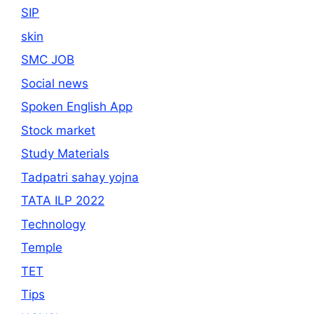
SIP
skin
SMC JOB
Social news
Spoken English App
Stock market
Study Materials
Tadpatri sahay yojna
TATA ILP 2022
Technology
Temple
TET
Tips