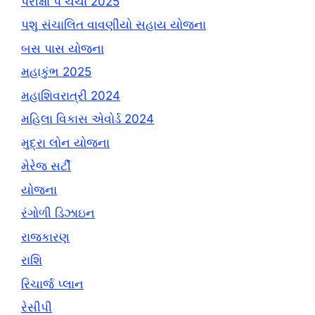
પરીક્ષા પે ચર્ચા 2025
પશુ સંચાલિત વાવણીયો સહાય યોજના
બસ પાસ યોજના
મહાકુંભ 2025
મહાશિવરાત્રી 2024
મહિલા વિકાસ એવોર્ડ 2024
મુદ્રા લોન યોજના
મેરેજ સર્ટી
યોજના
રંગોળી ડિઝાઇન
રાજકારણ
રાશિ
રિચાર્જ પ્લાન
રેસીપી