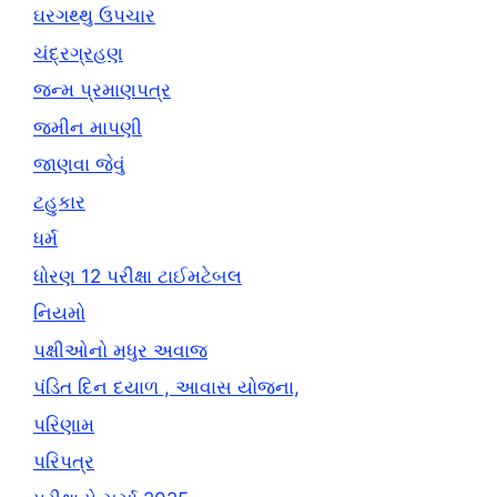
ઘરગથ્થુ ઉપચાર
ચંદ્રગ્રહણ
જન્મ પ્રમાણપત્ર
જમીન માપણી
જાણવા જેવું
ટહુકાર
ધર્મ
ધોરણ 12 પરીક્ષા ટાઈમટેબલ
નિયમો
પક્ષીઓનો મધુર અવાજ
પંડિત દિન દયાળ , આવાસ યોજના,
પરિણામ
પરિપત્ર