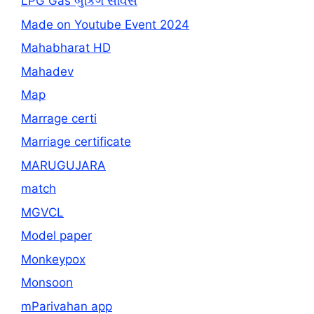
LPG Gas બુકિંગ સર્વિસ
Made on Youtube Event 2024
Mahabharat HD
Mahadev
Map
Marrage certi
Marriage certificate
MARUGUJARA
match
MGVCL
Model paper
Monkeypox
Monsoon
mParivahan app