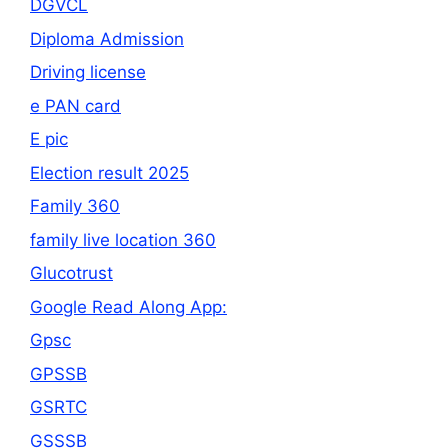
DGVCL
Diploma Admission
Driving license
e PAN card
E pic
Election result 2025
Family 360
family live location 360
Glucotrust
Google Read Along App:
Gpsc
GPSSB
GSRTC
GSSSB