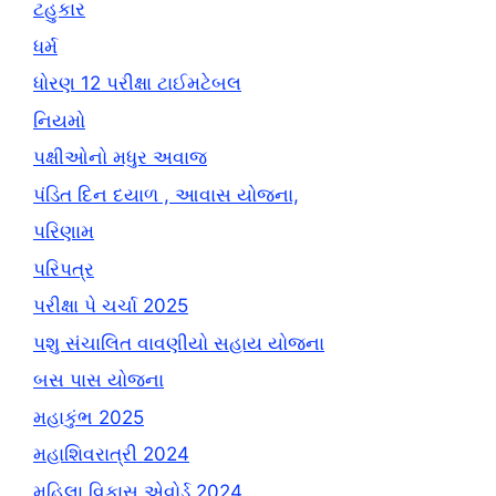
ટહુકાર
ધર્મ
ધોરણ 12 પરીક્ષા ટાઈમટેબલ
નિયમો
પક્ષીઓનો મધુર અવાજ
પંડિત દિન દયાળ , આવાસ યોજના,
પરિણામ
પરિપત્ર
પરીક્ષા પે ચર્ચા 2025
પશુ સંચાલિત વાવણીયો સહાય યોજના
બસ પાસ યોજના
મહાકુંભ 2025
મહાશિવરાત્રી 2024
મહિલા વિકાસ એવોર્ડ 2024