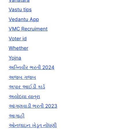
Vastu tips
Vedantu App
VMC Recruiment
Voter id
Whether
Yojna
અગ્નિવીર ભરતી 2024
અજબ ગજબ
અપાર આઈડી કાર્ડ
અયોધ્યા યાત્રા
આંગણવાડી ભરતી 2023
આગાહી
ઓનલાઇન ખેડૂત નોંધણી