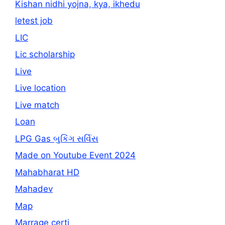
Kishan nidhi yojna, kya, ikhedu
letest job
LIC
Lic scholarship
Live
Live location
Live match
Loan
LPG Gas બુકિંગ સર્વિસ
Made on Youtube Event 2024
Mahabharat HD
Mahadev
Map
Marrage certi