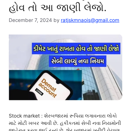
હોવ તો આ જાણી લેજો.
December 7, 2024
by
ratjskmnaois@gmail.com
Stock market : શેરબજારમાં રૂપિયા લગાવનારા લોકો
માટે મોટી ખબર આવી છે. હકીકતમાં સેબી નવા નિયમોની
જાહેરાત કરવા જઈ રહ્યું છે. શેર બજારમાં ખરીદી વેચાણ