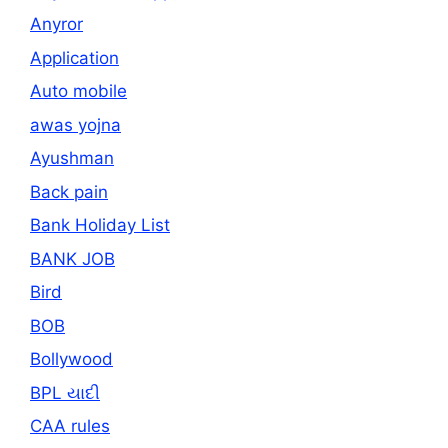
Anyror
Application
Auto mobile
awas yojna
Ayushman
Back pain
Bank Holiday List
BANK JOB
Bird
BOB
Bollywood
BPL યાદી
CAA rules