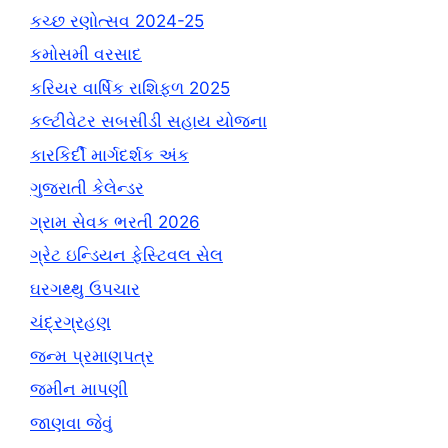
કચ્છ રણોત્સવ 2024-25
કમોસમી વરસાદ
કરિયર વાર્ષિક રાશિફળ 2025
કલ્ટીવેટર સબસીડી સહાય યોજના
કારકિર્દી માર્ગદર્શક અંક
ગુજરાતી કેલેન્ડર
ગ્રામ સેવક ભરતી 2026
ગ્રેટ ઇન્ડિયન ફેસ્ટિવલ સેલ
ઘરગથ્થુ ઉપચાર
ચંદ્રગ્રહણ
જન્મ પ્રમાણપત્ર
જમીન માપણી
જાણવા જેવું