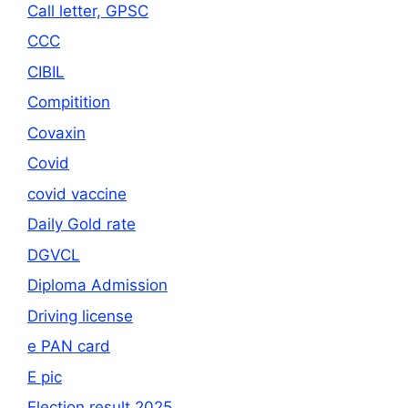
Call letter, GPSC
CCC
CIBIL
Compitition
Covaxin
Covid
covid vaccine
Daily Gold rate
DGVCL
Diploma Admission
Driving license
e PAN card
E pic
Election result 2025