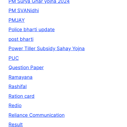
PM Surya Ghar yojna 2024
PM SVANidhi
PMJAY
Police bharti update
post bharti
Power Tiller Subsidy Sahay Yojna
PUC
Question Paper
Ramayana
Rashifal
Ration card
Redio
Reliance Communication
Result