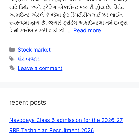
માટે ડિમેટ અને ટ્રેડિંગ એકાઉન્ટ જરૂરી હોય છે. ડિમેટ
અકાઉન્ટ એટલે કે જેમાં ફેર ડિમટીરીયલાઈઝડ લાઈવ
સ્વરૂપમાં હોય છે. જ્યારે ટ્રેડિંગ એકાઉન્ટમાં તમે ઇન્ટ્રા
ડે માં કારોબાર કરી શકો છો. …
Read more
Categories
Stock market
Tags
શેર બજાર
Leave a comment
recent posts
Navodaya Class 6 admission for the 2026-27
RRB Technician Recruitment 2026