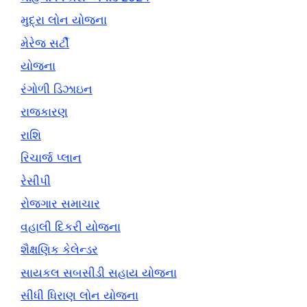
મુદ્રા લોન યોજના
મેરેજ સર્ટી
યોજના
રંગોળી ડિઝાઇન
રાજકારણ
રાશિ
રિચાર્જ પ્લાન
રેસીપી
રોજગાર સમાચાર
વહાલી દિકરી યોજના
શૈક્ષણિક કેલેન્ડર
સાયકલ સબસીડી સહાય યોજના
સીધી ધિરાણ લોન યોજના