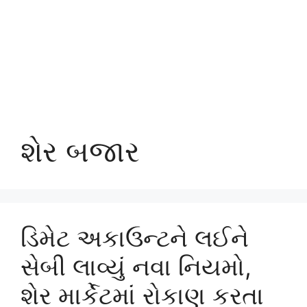
શેર બજાર
ડિમેટ અકાઉન્ટને લઈને
સેબી લાવ્યું નવા નિયમો,
શેર માર્કેટમાં રોકાણ કરતા