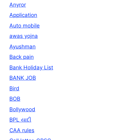
Anyror
Application
Auto mobile
awas yojna
Ayushman
Back pain
Bank Holiday List
BANK JOB
Bird
BOB
Bollywood
BPL યાદી
CAA rules