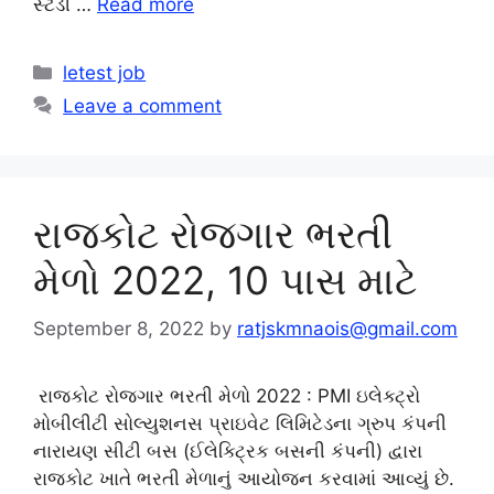
સ્ટડી …
Read more
Categories
letest job
Leave a comment
રાજકોટ રોજગાર ભરતી
મેળો 2022, 10 પાસ માટે
September 8, 2022
by
ratjskmnaois@gmail.com
રાજકોટ રોજગાર ભરતી મેળો 2022 : PMI ઇલેક્ટ્રો
મોબીલીટી સોલ્યુશનસ પ્રાઇવેટ લિમિટેડના ગ્રુપ કંપની
નારાયણ સીટી બસ (ઈલેક્ટ્રિક બસની કંપની) દ્વારા
રાજકોટ ખાતે ભરતી મેળાનું આયોજન કરવામાં આવ્યું છે.