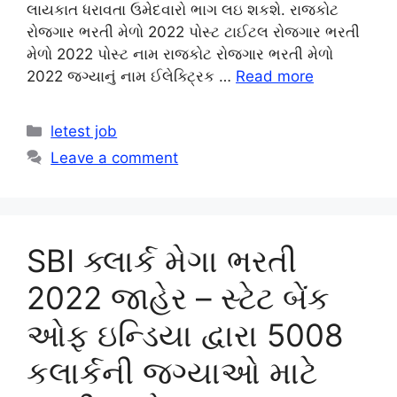
લાયકાત ધરાવતા ઉમેદવારો ભાગ લઇ શકશે. રાજકોટ
રોજગાર ભરતી મેળો 2022 પોસ્ટ ટાઈટલ રોજગાર ભરતી
મેળો 2022 પોસ્ટ નામ રાજકોટ રોજગાર ભરતી મેળો
2022 જગ્યાનું નામ ઈલેક્ટ્રિક …
Read more
Categories
letest job
Leave a comment
SBI ક્લાર્ક મેગા ભરતી
2022 જાહેર – સ્ટેટ બેંક
ઓફ ઇન્ડિયા દ્વારા 5008
કલાર્કની જગ્યાઓ માટે