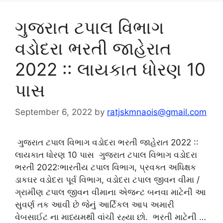
ગુજરાત ટપાલ વિભાગ
વડોદરા ભરતી જાહેરાત
2022 :: લાયકાત ધોરણ 10
પાસ
September 6, 2022
by
ratjskmnaois@gmail.com
ગુજરાત ટપાલ વિભાગ વડોદરા ભરતી જાહેરાત 2022 ::
લાયકાત ધોરણ 10 પાસ ગુજરાત ટપાલ વિભાગ વડોદરા
ભરતી 2022:ભારતીય ટપાલ વિભાગ, પ્રવક્ત અધિક્ષક
ડાકઘર વડોદરા પૂર્વ વિભાગ, વડોદરા ટપાલ જીવન વીમા /
ગ્રામીણ ટપાલ જીવન વીમાના એજન્ટ બનવા માટેની આ
સુવર્ણ તક આવી છે જેનું આર્ટિકલ આપ અમારી
વેબસાઈટ ના માધ્યમથી વાંચી રહ્યા છો. ભરતી માટેની …