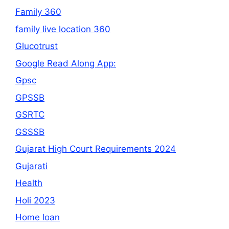
Family 360
family live location 360
Glucotrust
Google Read Along App:
Gpsc
GPSSB
GSRTC
GSSSB
Gujarat High Court Requirements 2024
Gujarati
Health
Holi 2023
Home loan