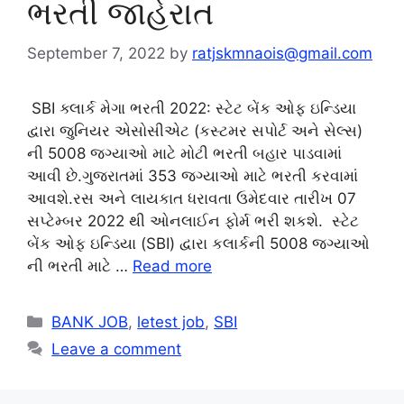
ભરતી જાહેરાત
September 7, 2022
by
ratjskmnaois@gmail.com
SBI ક્લાર્ક મેગા ભરતી 2022: સ્ટેટ બેંક ઓફ ઇન્ડિયા
દ્વારા જુનિયર એસોસીએટ (કસ્ટમર સપોર્ટ અને સેલ્સ)
ની 5008 જગ્યાઓ માટે મોટી ભરતી બહાર પાડવામાં
આવી છે.ગુજરાતમાં 353 જગ્યાઓ માટે ભરતી કરવામાં
આવશે.રસ અને લાયકાત ધરાવતા ઉમેદવાર તારીખ 07
સપ્ટેમ્બર 2022 થી ઓનલાઈન ફોર્મ ભરી શકશે. સ્ટેટ
બેંક ઓફ ઇન્ડિયા (SBI) દ્વારા કલાર્કની 5008 જગ્યાઓ
ની ભરતી માટે …
Read more
Categories
BANK JOB
,
letest job
,
SBI
Leave a comment