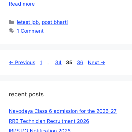
Read more
Categories
letest job
,
post bharti
1 Comment
Page
Page
Page
Page
←
Previous
1
…
34
35
36
Next
→
recent posts
Navodaya Class 6 admission for the 2026-27
RRB Technician Recruitment 2026
IBPS PO Notification 2026