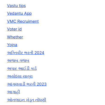
Vastu tips
Vedantu App
VMC Recruiment
Voter id
Whether
Yojna
અગ્નિવીર ભરતી 2024
અજબ ગજબ
અપાર આઈડી કાર્ડ
અયોધ્યા યાત્રા
આંગણવાડી ભરતી 2023
આગાહી
ઓનલાઇન ખેડૂત નોંધણી