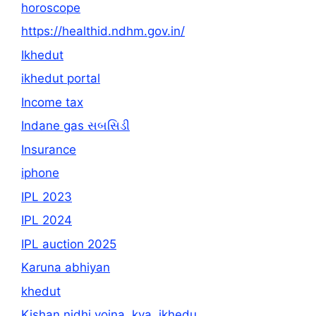
horoscope
https://healthid.ndhm.gov.in/
Ikhedut
ikhedut portal
Income tax
Indane gas સબસિડી
Insurance
iphone
IPL 2023
IPL 2024
IPL auction 2025
Karuna abhiyan
khedut
Kishan nidhi yojna, kya, ikhedu