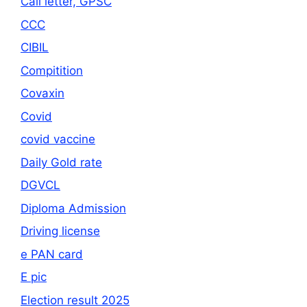
Call letter, GPSC
CCC
CIBIL
Compitition
Covaxin
Covid
covid vaccine
Daily Gold rate
DGVCL
Diploma Admission
Driving license
e PAN card
E pic
Election result 2025