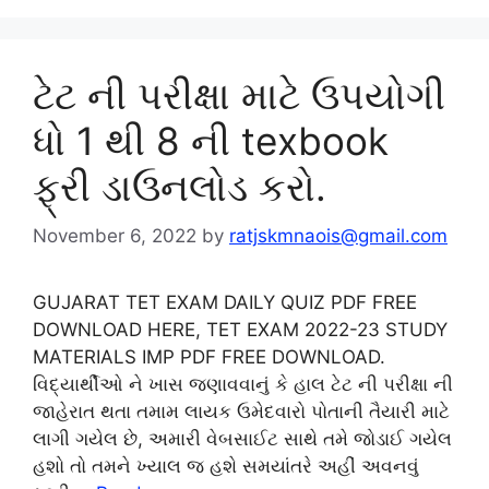
ટેટ ની પરીક્ષા માટે ઉપયોગી
ધો 1 થી 8 ની texbook
ફ્રી ડાઉનલોડ કરો.
November 6, 2022
by
ratjskmnaois@gmail.com
GUJARAT TET EXAM DAILY QUIZ PDF FREE
DOWNLOAD HERE, TET EXAM 2022-23 STUDY
MATERIALS IMP PDF FREE DOWNLOAD.
વિદ્યાર્થીઓ ને ખાસ જણાવવાનું કે હાલ ટેટ ની પરીક્ષા ની
જાહેરાત થતા તમામ લાયક ઉમેદવારો પોતાની તૈયારી માટે
લાગી ગયેલ છે, અમારી વેબસાઈટ સાથે તમે જોડાઈ ગયેલ
હશો તો તમને ખ્યાલ જ હશે સમયાંતરે અહીં અવનવું