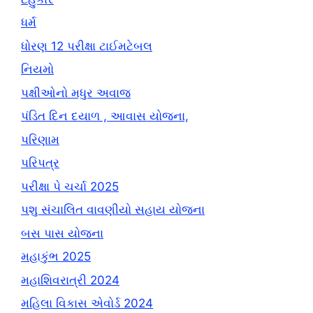
ધર્મ
ધોરણ 12 પરીક્ષા ટાઈમટેબલ
નિયમો
પક્ષીઓનો મધુર અવાજ
પંડિત દિન દયાળ , આવાસ યોજના,
પરિણામ
પરિપત્ર
પરીક્ષા પે ચર્ચા 2025
પશુ સંચાલિત વાવણીયો સહાય યોજના
બસ પાસ યોજના
મહાકુંભ 2025
મહાશિવરાત્રી 2024
મહિલા વિકાસ એવોર્ડ 2024