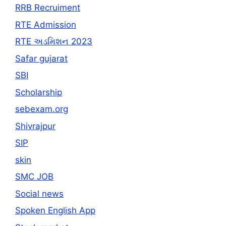
RRB Recruiment
RTE Admission
RTE અડમિશન 2023
Safar gujarat
SBI
Scholarship
sebexam.org
Shivrajpur
SIP
skin
SMC JOB
Social news
Spoken English App