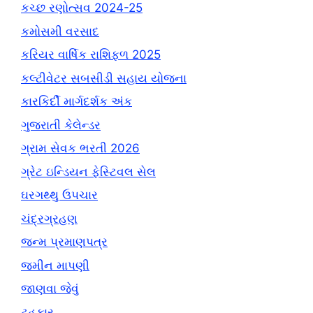
કચ્છ રણોત્સવ 2024-25
કમોસમી વરસાદ
કરિયર વાર્ષિક રાશિફળ 2025
કલ્ટીવેટર સબસીડી સહાય યોજના
કારકિર્દી માર્ગદર્શક અંક
ગુજરાતી કેલેન્ડર
ગ્રામ સેવક ભરતી 2026
ગ્રેટ ઇન્ડિયન ફેસ્ટિવલ સેલ
ઘરગથ્થુ ઉપચાર
ચંદ્રગ્રહણ
જન્મ પ્રમાણપત્ર
જમીન માપણી
જાણવા જેવું
ટહુકાર