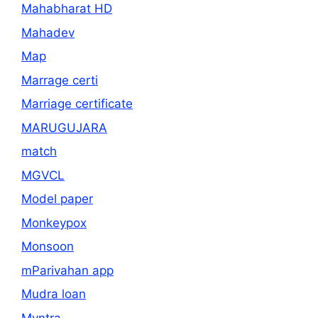
Mahabharat HD
Mahadev
Map
Marrage certi
Marriage certificate
MARUGUJARA
match
MGVCL
Model paper
Monkeypox
Monsoon
mParivahan app
Mudra loan
Myntra