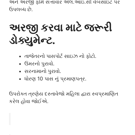
અને અરજી ફોર્મ સત્તાવાર એલ.આઇ.સી વેબસાઇટ પર
ઉપલબ્ધ છે.
અરજી કરવા માટે જરૂરી
ડોક્યુમેન્ટ.
તાજેતરનો પાસપોર્ટ સાઇઝ નો ફોટો.
ઉંમરનો પુરાવો.
સરનામાનો પુરાવો.
ધોરણ 10 પાસ નું પ્રમાણપત્ર.
ઉપરોક્ત ત્રણેય દસ્તાવેજો મહિલા દ્વારા સ્વપ્રમાણિત
કરેલ હોવા જોઈએ.