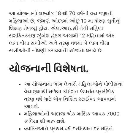
આ યોજનાનો લક્ષ્યાંક 18 થી 70 વર્ષની વય જૂથની
મહિલાઓ છે, જેમણે ઓછામાં ઓછું 10 મા ધોરણ સુધીનું
શિક્ષણ મેળવ્યું હોય. એલ.આઇ.સી તેની મહિલા
સશક્તિકરણ ઝુંબેશ હેઠળ અગામી 12 મહિનામાં એક
લાખ વીમા સખીઓ અને ત્રણ વર્ષમાં બે લાખ વીમા
સખીઓની નોંધણી કરાવવાની યોજના ધરાવે છે.
યોજનાની વિશેષતા.
આ યોજનામાં ભાગ લેનારી મહિલાઓને પોલીસના
વેચાણમાંથી મળેલા કમિશન ઉપરાંત પ્રારંભિક
ત્રણ વર્ષ માટે એક નિશ્ચિત સ્ટાઈપંડ આપવામાં
આવશે.
મહિલાઓની અંદાજ એક માસિક આવક 7000
રૂપિયા થી શરૂ થશે.
વ્યક્તિઓને પ્રથમ વર્ષ દરમિયાન દર મહિને