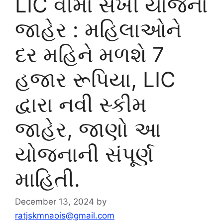
LIC વીમા સખી યોજના
જાહેર : મહિલાઓને
દર મહિને મળશે 7
હજાર રૂપિયા, LIC
દ્વારા નવી સ્કીમ
જાહેર, જાણો આ
યોજનાની સંપૂર્ણ
માહિતી.
December 13, 2024
by
ratjskmnaois@gmail.com