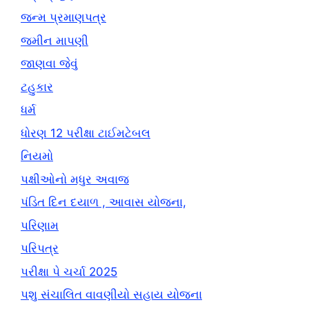
જન્મ પ્રમાણપત્ર
જમીન માપણી
જાણવા જેવું
ટહુકાર
ધર્મ
ધોરણ 12 પરીક્ષા ટાઈમટેબલ
નિયમો
પક્ષીઓનો મધુર અવાજ
પંડિત દિન દયાળ , આવાસ યોજના,
પરિણામ
પરિપત્ર
પરીક્ષા પે ચર્ચા 2025
પશુ સંચાલિત વાવણીયો સહાય યોજના