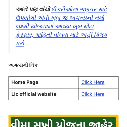
આને પણ વાંચો
દીકરીઓના ભણતર માટે
ઉપયોગી એવી ખૂબ જ અગત્યની નમો
લક્ષ્મી યોજનામાં આવ્યા ખૂબ મોટા
ફેરફાર, માહિતી વાંચવા માટે અહીં ક્લિક
કરો
અગત્યની લિંક
Home Page
Click Here
Lic official website
Click Here