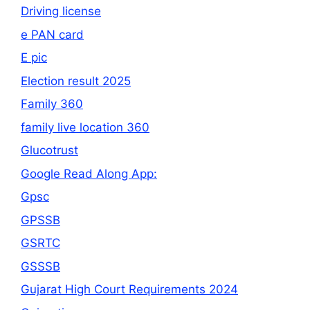
Driving license
e PAN card
E pic
Election result 2025
Family 360
family live location 360
Glucotrust
Google Read Along App:
Gpsc
GPSSB
GSRTC
GSSSB
Gujarat High Court Requirements 2024