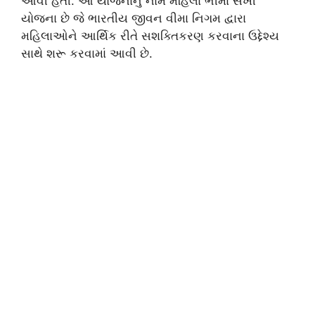
આવી હતી. આ યોજનાનું નામ મહિલા ભીમા સખી
યોજના છે જે ભારતીય જીવન વીમા નિગમ દ્વારા
મહિલાઓને આર્થિક રીતે સશક્તિકરણ કરવાના ઉદ્દેશ્ય
સાથે શરૂ કરવામાં આવી છે.