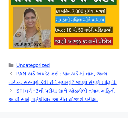
Categories
Uncategorized
PAN કાર્ડ અપડેટ કરો : પાનકાર્ડ માં નામ, જન્મ
તારીખ, સરનામું કેવી રીતે સુધારવું? જાણો સંપૂર્ણ માહિતી.
STI વર્ગ -3ની પરીક્ષા સાથે જોડાયેલી તમામ માહિતી
આવી સામે, પહેલીવાર આ રીતે યોજાશે પરીક્ષા.