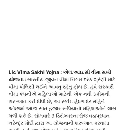
Lic Vima Sakhi Yojna : એલ.આઇ.સી વીમા સખી
યોજના :
ભારતીય જીવન વીમા નિગમ દરેક શ્રેણી માટે
વીમા પોલિસી લઈને આવતું રહેતું હોય છે. હવે સરકારી
વીમા કંપનીએ મહિલાઓ માટેની એક નવી સ્કીમની
શરૂઆત કરી દીધી છે, આ સ્કીમ હેઠળ દર મહિને
ઓછામાં ઓછા સાત હજાર રૂપિયાનો મહિલાઓને લાભ
મળી શકે છે. સોમવારે 9 ડિસેમ્બરના રોજ વડાપ્રધાન
નરેન્દ્ર મોદી દ્વારા આ યોજનાની શરૂઆત કરવામાં