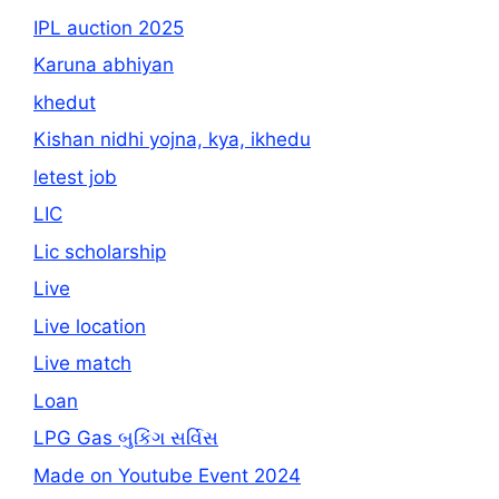
IPL auction 2025
Karuna abhiyan
khedut
Kishan nidhi yojna, kya, ikhedu
letest job
LIC
Lic scholarship
Live
Live location
Live match
Loan
LPG Gas બુકિંગ સર્વિસ
Made on Youtube Event 2024