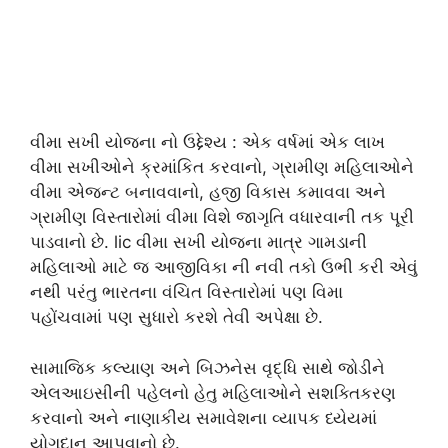
વીમા સખી યોજના નો ઉદ્દેશ્ય : એક વર્ષમાં એક લાખ
વીમા સખીઓને ક્રમાંકિત કરવાનો, ગ્રામીણ મહિલાઓને
વીમા એજન્ટ બનાવવાનો, હજી વિકાસ કમાવવા અને
ગ્રામીણ વિસ્તારોમાં વીમા વિશે જાગૃતિ વધારવાની તક પૂરી
પાડવાનો છે. lic વીમા સખી યોજના માત્ર ગામડાની
મહિલાઓ માટે જ આજીવિકા ની નવી તકો ઉભી કરી એવું
નથી પરંતુ ભારતના વંચિત વિસ્તારોમાં પણ વિમા
પહોંચવામાં પણ સુધારો કરશે તેવી અપેક્ષા છે.
સામાજિક કલ્યાણ અને બિઝનેસ વૃદ્ધિ સાથે જોડીને
એલઆઇસીની પહેલનો હેતુ મહિલાઓને સશક્તિકરણ
કરવાનો અને નાણાકીય સમાવેશના વ્યાપક ધ્યેયમાં
યોગદાન આપવાનો છે.