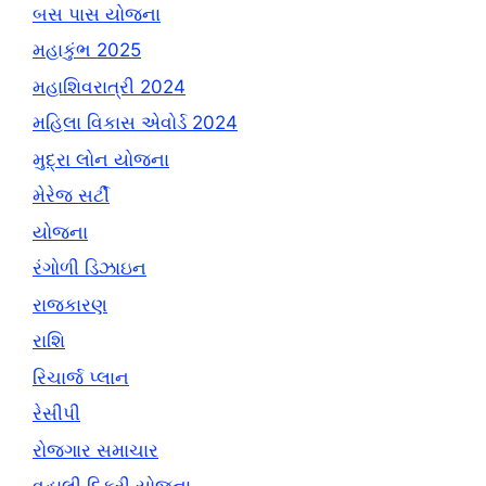
બસ પાસ યોજના
મહાકુંભ 2025
મહાશિવરાત્રી 2024
મહિલા વિકાસ એવોર્ડ 2024
મુદ્રા લોન યોજના
મેરેજ સર્ટી
યોજના
રંગોળી ડિઝાઇન
રાજકારણ
રાશિ
રિચાર્જ પ્લાન
રેસીપી
રોજગાર સમાચાર