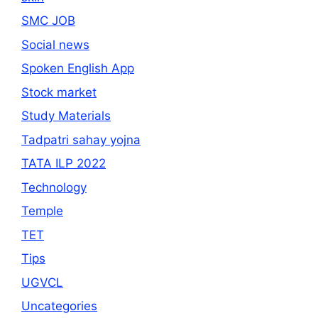
SMC JOB
Social news
Spoken English App
Stock market
Study Materials
Tadpatri sahay yojna
TATA ILP 2022
Technology
Temple
TET
Tips
UGVCL
Uncategories