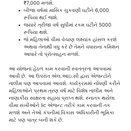
₹7,000 મળશે.
બીજા વર્ષમાં માસિક ચુકવણી ઘટીને 6,000
રૂપિયા થઈ જશે.
જ્યારે ત્રીજા વર્ષ સુધીમાં રકમ ઘટીને 5000
રૂપિયા થશે.
જે મહિલાઓ વીમા વેચાણ લક્ષ્યાંક હાંસલ કરશે
અથવા તેનાથી વધુ કરે છે તેમને વધારાના કમિશન
આધારે તો પ્રોત્સાહન મળશે.
આ યોજના હેઠળ કામ કરવાની સ્વતંત્રતા આપવામાં
આવી છે. આ ઉપરાંત એલ.આઇ.સી દ્વારા એજન્ટોને
તાલીમ પણ આપવામાં આવશે. કાર્યક્રમમાં નોંધણી કરીને
મહિલાઓને પ્રથમ ત્રણ વર્ષ માટે વિશેષ તાલીમ અને
નાણાકીય સાક્ષરતા સહાય પ્રાપ્ત થશે. સ્નાતક થયેલા
વીમા સખીઓને lic એજન્ટ તરીકે કામ કરવાની તક
મળશે અને તેઓ કંપનીમાં વિકાસ અધિકારીની ભૂમિકા
માટે પણ પાત્ર બની શકે છે.