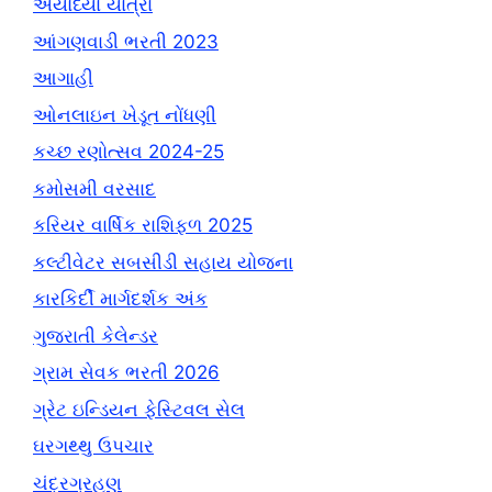
અયોધ્યા યાત્રા
આંગણવાડી ભરતી 2023
આગાહી
ઓનલાઇન ખેડૂત નોંધણી
કચ્છ રણોત્સવ 2024-25
કમોસમી વરસાદ
કરિયર વાર્ષિક રાશિફળ 2025
કલ્ટીવેટર સબસીડી સહાય યોજના
કારકિર્દી માર્ગદર્શક અંક
ગુજરાતી કેલેન્ડર
ગ્રામ સેવક ભરતી 2026
ગ્રેટ ઇન્ડિયન ફેસ્ટિવલ સેલ
ઘરગથ્થુ ઉપચાર
ચંદ્રગ્રહણ