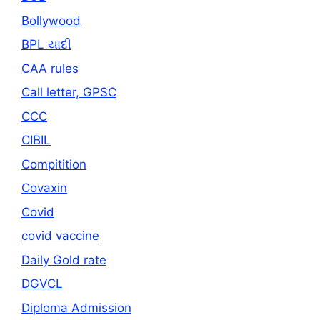
Bollywood
BPL યાદી
CAA rules
Call letter, GPSC
CCC
CIBIL
Compitition
Covaxin
Covid
covid vaccine
Daily Gold rate
DGVCL
Diploma Admission