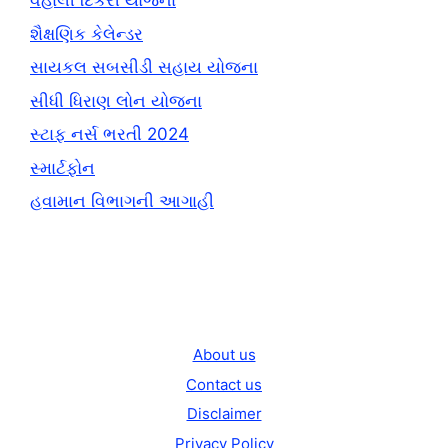
વહાલી દિકરી યોજના
શૈક્ષણિક કેલેન્ડર
સાયકલ સબસીડી સહાય યોજના
સીધી ધિરાણ લોન યોજના
સ્ટાફ નર્સ ભરતી 2024
સ્માર્ટફોન
હવામાન વિભાગની આગાહી
About us
Contact us
Disclaimer
Privacy Policy