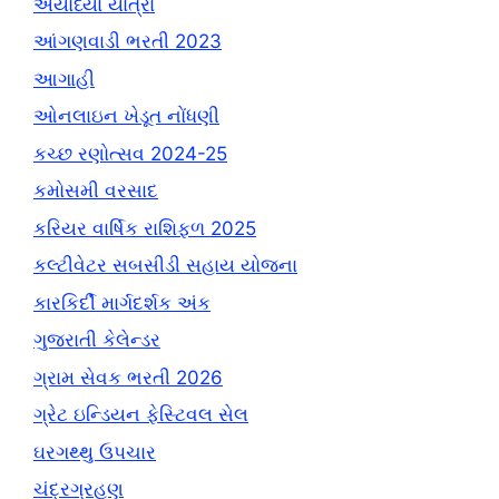
અયોધ્યા યાત્રા
આંગણવાડી ભરતી 2023
આગાહી
ઓનલાઇન ખેડૂત નોંધણી
કચ્છ રણોત્સવ 2024-25
કમોસમી વરસાદ
કરિયર વાર્ષિક રાશિફળ 2025
કલ્ટીવેટર સબસીડી સહાય યોજના
કારકિર્દી માર્ગદર્શક અંક
ગુજરાતી કેલેન્ડર
ગ્રામ સેવક ભરતી 2026
ગ્રેટ ઇન્ડિયન ફેસ્ટિવલ સેલ
ઘરગથ્થુ ઉપચાર
ચંદ્રગ્રહણ