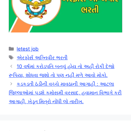
Categories
letest job
Tags
એરફોર્સ અગ્નિવીર ભરતી
10 વર્ષમાં કરોડપતિ બનવું હોય તો અહીં રોકી દેજો
રૂપિયા, શોધવા જશો તો પણ નહીં મળે આવો મોકો.
કડકડતી ઠંડીની વચ્ચે માવઠાની આગાહી : આટલા
જિલ્લાઓમાં પડશે કમોસમી વરસાદ, હવામાન વિભાગે કરી
આગાહી, ખેડૂત મિત્રો નોંધી લો તારીખ.