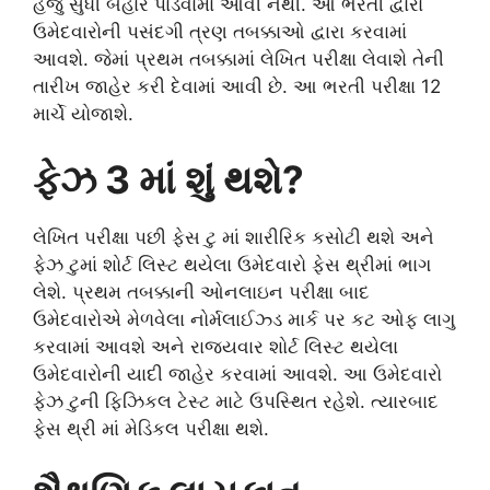
હજુ સુધી બહાર પાડવામાં આવી નથી. આ ભરતી દ્વારા
ઉમેદવારોની પસંદગી ત્રણ તબક્કાઓ દ્વારા કરવામાં
આવશે. જેમાં પ્રથમ તબક્કામાં લેખિત પરીક્ષા લેવાશે તેની
તારીખ જાહેર કરી દેવામાં આવી છે. આ ભરતી પરીક્ષા 12
માર્ચે યોજાશે.
ફેઝ 3 માં શું થશે?
લેખિત પરીક્ષા પછી ફેસ ટુ માં શારીરિક કસોટી થશે અને
ફેઝ ટુમાં શોર્ટ લિસ્ટ થયેલા ઉમેદવારો ફેસ થ્રીમાં ભાગ
લેશે. પ્રથમ તબક્કાની ઓનલાઇન પરીક્ષા બાદ
ઉમેદવારોએ મેળવેલા નોર્મલાઈઝ્ડ માર્ક પર કટ ઓફ લાગુ
કરવામાં આવશે અને રાજ્યવાર શોર્ટ લિસ્ટ થયેલા
ઉમેદવારોની યાદી જાહેર કરવામાં આવશે. આ ઉમેદવારો
ફેઝ ટુની ફિઝિકલ ટેસ્ટ માટે ઉપસ્થિત રહેશે. ત્યારબાદ
ફેસ થ્રી માં મેડિકલ પરીક્ષા થશે.