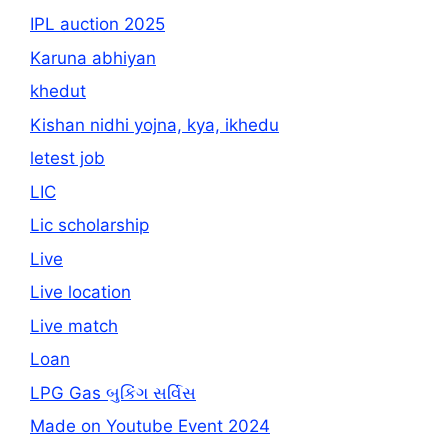
IPL auction 2025
Karuna abhiyan
khedut
Kishan nidhi yojna, kya, ikhedu
letest job
LIC
Lic scholarship
Live
Live location
Live match
Loan
LPG Gas બુકિંગ સર્વિસ
Made on Youtube Event 2024