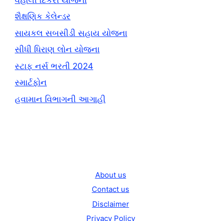
શૈક્ષણિક કેલેન્ડર
સાયકલ સબસીડી સહાય યોજના
સીધી ધિરાણ લોન યોજના
સ્ટાફ નર્સ ભરતી 2024
સ્માર્ટફોન
હવામાન વિભાગની આગાહી
About us
Contact us
Disclaimer
Privacy Policy