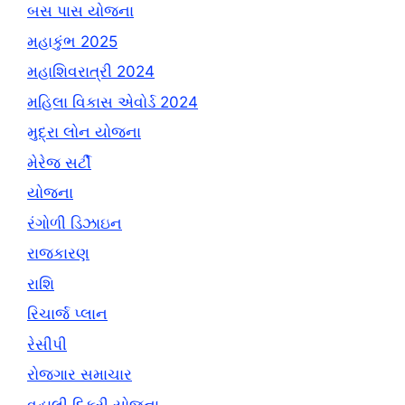
બસ પાસ યોજના
મહાકુંભ 2025
મહાશિવરાત્રી 2024
મહિલા વિકાસ એવોર્ડ 2024
મુદ્રા લોન યોજના
મેરેજ સર્ટી
યોજના
રંગોળી ડિઝાઇન
રાજકારણ
રાશિ
રિચાર્જ પ્લાન
રેસીપી
રોજગાર સમાચાર
વહાલી દિકરી યોજના