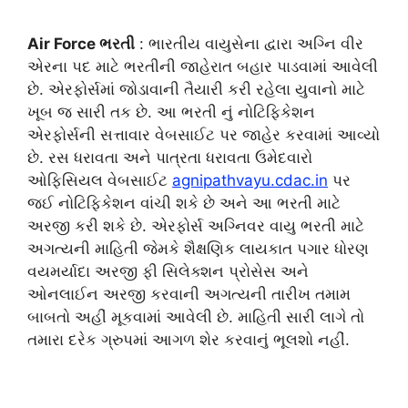
Air Force ભરતી
: ભારતીય વાયુસેના દ્વારા અગ્નિ વીર
એરના પદ માટે ભરતીની જાહેરાત બહાર પાડવામાં આવેલી
છે. એરફોર્સમાં જોડાવાની તૈયારી કરી રહેલા યુવાનો માટે
ખૂબ જ સારી તક છે. આ ભરતી નું નોટિફિકેશન
એરફોર્સની સત્તાવાર વેબસાઈટ પર જાહેર કરવામાં આવ્યો
છે. રસ ધરાવતા અને પાત્રતા ધરાવતા ઉમેદવારો
ઓફિસિયલ વેબસાઈટ
agnipathvayu.cdac.in
પર
જઈ નોટિફિકેશન વાંચી શકે છે અને આ ભરતી માટે
અરજી કરી શકે છે. એરફોર્સ અગ્નિવર વાયુ ભરતી માટે
અગત્યની માહિતી જેમકે શૈક્ષણિક લાયકાત પગાર ધોરણ
વયમર્યાદા અરજી ફી સિલેક્શન પ્રોસેસ અને
ઓનલાઈન અરજી કરવાની અગત્યની તારીખ તમામ
બાબતો અહીં મૂકવામાં આવેલી છે. માહિતી સારી લાગે તો
તમારા દરેક ગ્રુપમાં આગળ શેર કરવાનું ભૂલશો નહીં.