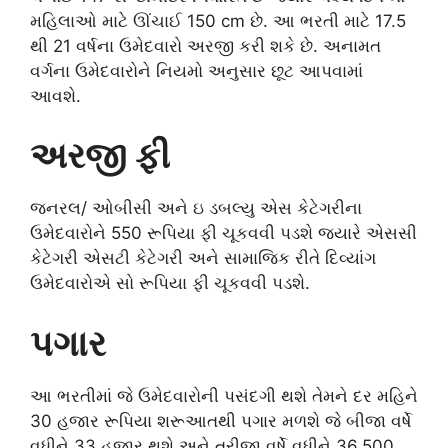
મહિલાઓ માટે ઊંચાઈ 150 cm છે. આ ભરતી માટે 17.5
થી 21 વર્ષના ઉમેદવારો અરજી કરી શકે છે. અનામત
વર્ગના ઉમેદવારોને નિયમો અનુસાર છૂટ આપવામાં
આવશે.
અરજી ફી
જનરલ/ ઓબીસી અને ઇ ડબલ્યુ એસ કેટેગરીના
ઉમેદવારોને 550 રૂપિયા ફી ચૂકવવી પડશે જ્યારે એસસી
કેટેગરી એસટી કેટેગરી અને સામાજિક રીતે દિવ્યાંગ
ઉમેદવારોએ સો રૂપિયા ફી ચૂકવવી પડશે.
પગાર
આ ભરતીમાં જે ઉમેદવારોની પસંદગી થશે તેમને દર મહિને
30 હજાર રૂપિયા શરૂઆતથી પગાર મળશે જે બીજા વર્ષે
વધીને 33 હજાર થશે અને ત્રીજા વર્ષે વધીને 36,500