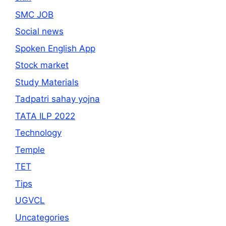
SMC JOB
Social news
Spoken English App
Stock market
Study Materials
Tadpatri sahay yojna
TATA ILP 2022
Technology
Temple
TET
Tips
UGVCL
Uncategories