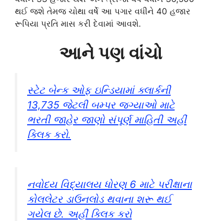
થઈ જશે તેમજ ચોથા વર્ષે આ પગાર વધીને 40 હજાર
રૂપિયા પ્રતિ માસ કરી દેવામાં આવશે.
આને પણ વાંચો
સ્ટેટ બેન્ક ઓફ ઇન્ડિયામાં ક્લાર્કની
13,735 જેટલી બમ્પર જગ્યાઓ માટે
ભરતી જાહેર જાણો સંપૂર્ણ માહિતી અહીં
ક્લિક કરો.
નવોદય વિદ્યાલય ધોરણ 6 માટે પરીક્ષાના
કોલલેટર ડાઉનલોડ થવાના શરૂ થઈ
ગયેલ છે. અહીં ક્લિક કરો