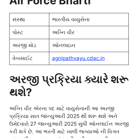
Air Force Bharti
સંસ્થા
ભારતીય વાયુસેના
પોસ્ટ
અગ્નિ વીર
અરજી મોડ
ઓનલાઇન
વેબસાઈટ
agnipathvayu.cdac.in
અરજી પ્રક્રિયા ક્યારે શરૂ
થશે?
અગ્નિ વીર એરના પદ માટે વાયુસેનાની આ અરજી
પ્રક્રિયા સાત જાન્યુઆરી 2025 થી શરૂ થશે અને
ઉમેદવારો 27 જાન્યુઆરી 2025 સુધી ઓનલાઈન અરજી
કરી શકે છે. આ ભરતી માટે ખાલી જગ્યાઓ ની વિગત