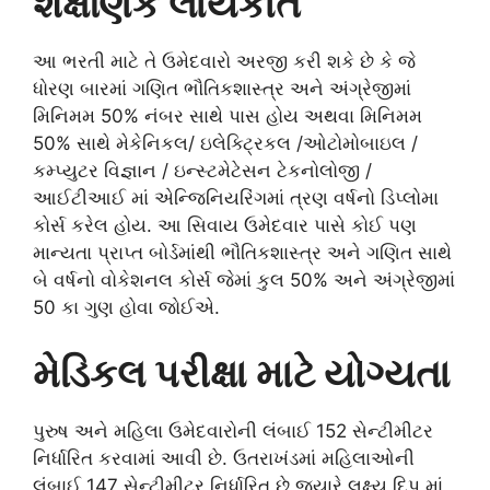
શૈક્ષણિક લાયકાત
આ ભરતી માટે તે ઉમેદવારો અરજી કરી શકે છે કે જે
ધોરણ બારમાં ગણિત ભૌતિકશાસ્ત્ર અને અંગ્રેજીમાં
મિનિમમ 50% નંબર સાથે પાસ હોય અથવા મિનિમમ
50% સાથે મેકેનિકલ/ ઇલેક્ટ્રિકલ /ઓટોમોબાઇલ /
કમ્પ્યુટર વિજ્ઞાન / ઇન્સ્ટમેટેસન ટેકનોલોજી /
આઈટીઆઈ માં એન્જિનિયરિંગમાં ત્રણ વર્ષનો ડિપ્લોમા
કોર્સ કરેલ હોય. આ સિવાય ઉમેદવાર પાસે કોઈ પણ
માન્યતા પ્રાપ્ત બોર્ડમાંથી ભૌતિકશાસ્ત્ર અને ગણિત સાથે
બે વર્ષનો વોકેશનલ કોર્સ જેમાં કુલ 50% અને અંગ્રેજીમાં
50 કા ગુણ હોવા જોઈએ.
મેડિકલ પરીક્ષા માટે યોગ્યતા
પુરુષ અને મહિલા ઉમેદવારોની લંબાઈ 152 સેન્ટીમીટર
નિર્ધારિત કરવામાં આવી છે. ઉતરાખંડમાં મહિલાઓની
લંબાઈ 147 સેન્ટીમીટર નિર્ધારિત છે જ્યારે લક્ષ્ય દિપ માં