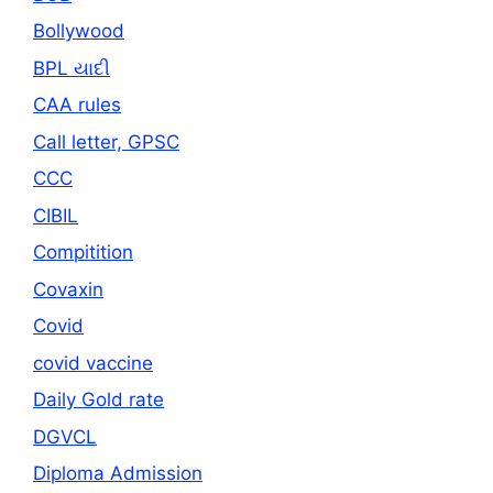
Bollywood
BPL યાદી
CAA rules
Call letter, GPSC
CCC
CIBIL
Compitition
Covaxin
Covid
covid vaccine
Daily Gold rate
DGVCL
Diploma Admission