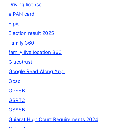
Driving license
e PAN card
E pic
Election result 2025
Family 360
family live location 360
Glucotrust
Google Read Along App:
Gpsc
GPSSB
GSRTC
GSSSB
Gujarat High Court Requirements 2024