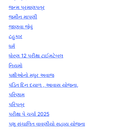
જન્મ પ્રમાણપત્ર
જમીન માપણી
જાણવા જેવું
ટહુકાર
ધર્મ
ધોરણ 12 પરીક્ષા ટાઈમટેબલ
નિયમો
પક્ષીઓનો મધુર અવાજ
પંડિત દિન દયાળ , આવાસ યોજના,
પરિણામ
પરિપત્ર
પરીક્ષા પે ચર્ચા 2025
પશુ સંચાલિત વાવણીયો સહાય યોજના