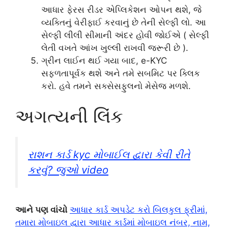
આધાર ફેરસ રીડર એપ્લિકેશન ઓપન થશે, જે
વ્યક્તિનું વેરીફાઈ કરવાનું છે તેની સેલ્ફી લો. આ
સેલ્ફી લીલી સીમાની અંદર હોવી જોઈએ ( સેલ્ફી
લેતી વખતે આંખ ખુલ્લી રાખવી જરૂરી છે ).
ગ્રીન લાઈન થઈ ગયા બાદ, e-KYC
સફળતાપૂર્વક થશે અને તમે સબમિટ પર ક્લિક
કરો. હવે તમને સક્સેસફુલનો મેસેજ મળશે.
અગત્યની લિંક
રાશન કાર્ડ kyc મોબાઈલ દ્વારા કેવી રીતે
કરવું? જુઓ video
આને પણ વાંચો
આધાર કાર્ડ અપડેટ કરો બિલકુલ ફ્રીમાં,
તમારા મોબાઇલ દ્વારા આધાર કાર્ડમાં મોબાઇલ નંબર, નામ,