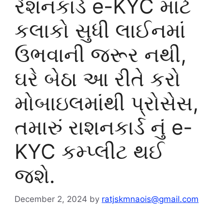
રેશનકાર્ડ e-KYC માટે
કલાકો સુધી લાઈનમાં
ઉભવાની જરૂર નથી,
ઘરે બેઠા આ રીતે કરો
મોબાઇલમાંથી પ્રોસેસ,
તમારું રાશનકાર્ડ નું e-
KYC કમ્પ્લીટ થઈ
જશે.
December 2, 2024
by
ratjskmnaois@gmail.com