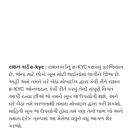
રાશન કાર્ડ e-kyc :
રાશનકાર્ડનું e-KYCકરાવવું ફરજિયાત
છે. જેના માટે લોકો ખૂબ મોટી લાઈનોમાં લાગીને ઊભા છે.
અહીં અમે તમને ઘરે બેઠા મોબાઈલ દ્વારા કેવી રીતે રાશન
e-KYC ઓનલાઇન કેવી રીતે કરવું તેની સંપૂર્ણ વિગત
આપી રહ્યા છીએ જે તમને ખૂબ જ ઉપયોગી થશે, અને
ઘરે બેઠા તમે સરળતાથી તમારા મોબાઇલ દ્વારા કરી શકશો.
માહિતી ખૂબ જ ઉપયોગી હોય તમે પણ તેનો લાભ લો અને
તમારા દરેક ગ્રુપમાં આ મેસેજ વધુને વધુ આગળ શેર
કરજો.