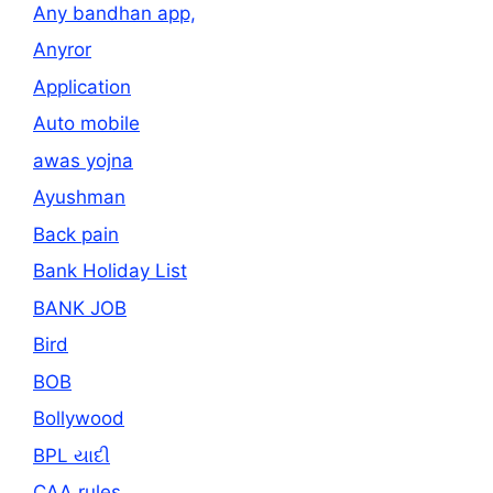
Any bandhan app,
Anyror
Application
Auto mobile
awas yojna
Ayushman
Back pain
Bank Holiday List
BANK JOB
Bird
BOB
Bollywood
BPL યાદી
CAA rules