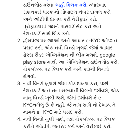
ડાઉનલોડ કરવા
અહીં ક્લિક કરો
. ત્યારબાદ
રાશનકાર્ડ ધારક નો મોબાઇલ નંબર દાખલ કરો
અને ઓટીપી દાખલ કરી વેરીફાઈ કરો.
પ્રોફાઇલમાં જઇને પાસવર્ડ સેટ કરો અને
રેશનકાર્ડ સાથે લિંક કરો.
હોમપેજ પર જાઓ અને આધાર e-KYC ઓપ્શન
પસંદ કરો. એક નવી વિન્ડો ખુલશે જેમાં આધાર
ફેરસ રીડર એપ્લિકેશન ની લીંક મળશે. google
play store માંથી આ એપ્લિકેશન ડાઉનલોડ કરો.
ચેકબોક્સ પર ક્લિક કરો અને કાર્ડની વિગતો
મેળવો.
નવી વિન્ડો ખુલશે જેમાં કોડ દાખલ કરો, પછી
રેશનકાર્ડ અને તેના સભ્યોની વિગતો દર્શાવશે, એક
નાનું વિન્ડો ખુલી જશે, જેમાં દર્શાવશે કે e-
KYCથયેલું છે કે નહીં. જે નામ સામે નો દેખાય તે
નામને e -KYC માટે પસંદ કરો.
નવી વિન્ડો ખુલી જશે, ત્યાં ચેકબોક્સ પર ક્લિક
કરીને ઓટીપી જનરેટ કરો અને વેરીફાઈ કરો.