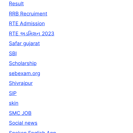
Result
RRB Recruiment
RTE Admission
RTE અડમિશન 2023
Safar gujarat
SBI
Scholarship
sebexam.org
Shivrajpur
SIP
skin
SMC JOB
Social news
Spoken English App