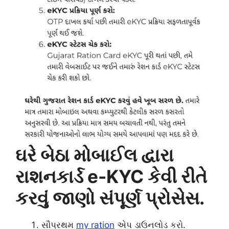
ઘરે બેઠા મોબાઈલ દ્વારા
રાશનકાર્ડ e-KYC કેવી રીતે
કરવું જાણો સંપૂર્ણ પ્રોસેસ.
સૌપ્રથમ
my ration
એપ ડાઉનલોડ કરો.