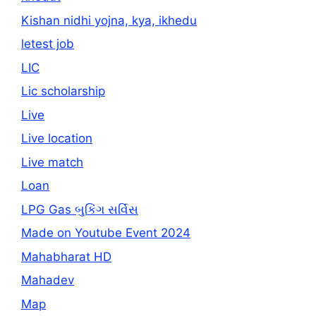
Kishan nidhi yojna, kya, ikhedu
letest job
LIC
Lic scholarship
Live
Live location
Live match
Loan
LPG Gas બુકિંગ સર્વિસ
Made on Youtube Event 2024
Mahabharat HD
Mahadev
Map