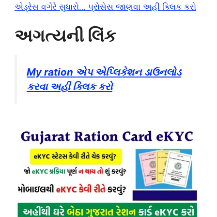
એડ્રેસ વગેરે સુધારો… પ્રોસેસ જાણવા અહીં ક્લિક કરો
અગત્યની લિંક
My ration એપ એપ્લિકેશન ડાઉનલોડ
કરવા અહીં ક્લિક કરો