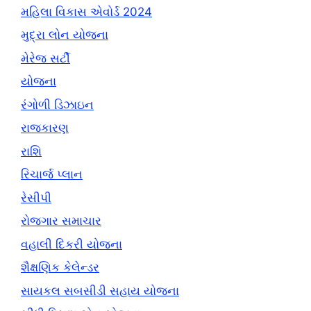
મહિલા વિકાસ એવોર્ડ 2024
મુદ્રા લોન યોજના
મેરેજ સર્ટી
યોજના
રંગોળી ડિઝાઇન
રાજકારણ
રાશિ
રિચાર્જ પ્લાન
રેસીપી
રોજગાર સમાચાર
વહાલી દિકરી યોજના
શૈક્ષણિક કેલેન્ડર
સાયકલ સબસીડી સહાય યોજના