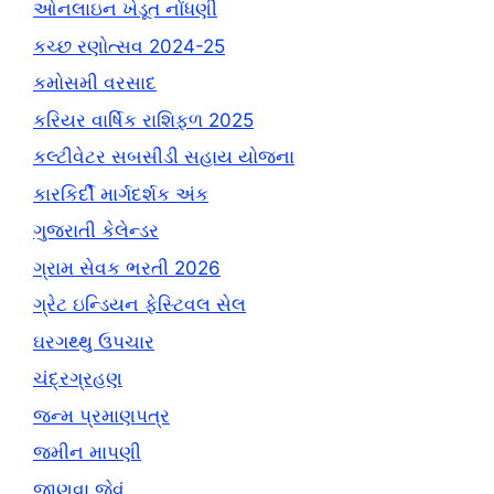
ઓનલાઇન ખેડૂત નોંધણી
કચ્છ રણોત્સવ 2024-25
કમોસમી વરસાદ
કરિયર વાર્ષિક રાશિફળ 2025
કલ્ટીવેટર સબસીડી સહાય યોજના
કારકિર્દી માર્ગદર્શક અંક
ગુજરાતી કેલેન્ડર
ગ્રામ સેવક ભરતી 2026
ગ્રેટ ઇન્ડિયન ફેસ્ટિવલ સેલ
ઘરગથ્થુ ઉપચાર
ચંદ્રગ્રહણ
જન્મ પ્રમાણપત્ર
જમીન માપણી
જાણવા જેવું