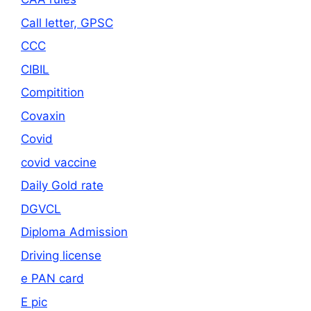
Call letter, GPSC
CCC
CIBIL
Compitition
Covaxin
Covid
covid vaccine
Daily Gold rate
DGVCL
Diploma Admission
Driving license
e PAN card
E pic