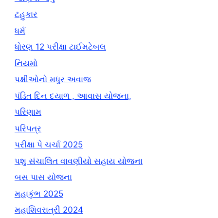
ટહુકાર
ધર્મ
ધોરણ 12 પરીક્ષા ટાઈમટેબલ
નિયમો
પક્ષીઓનો મધુર અવાજ
પંડિત દિન દયાળ , આવાસ યોજના,
પરિણામ
પરિપત્ર
પરીક્ષા પે ચર્ચા 2025
પશુ સંચાલિત વાવણીયો સહાય યોજના
બસ પાસ યોજના
મહાકુંભ 2025
મહાશિવરાત્રી 2024