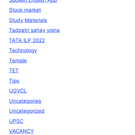
Stock market
Study Materials
Tadpatri sahay yojna
TATA ILP 2022
Technology
Temple
TET
Tips
UGVCL
Uncategories
Uncategorized
UPSC
VACANCY