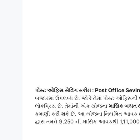
પોસ્ટ ઓફિસ સેવિંગ સ્કીમ : Post Office Se
બજારમાં ઉપલબ્ધ છે. જોકે તેમાં પોસ્ટ ઓફિસ
લોકપ્રિય છે. તેમાંની એક યોજના
માસિક બચત 
કમાણી કરી શકે છે. આ યોજના નિયમિત આવક ઇચ
દ્વારા તમને 9,250 ની માસિક આવકથી 1,11,000 