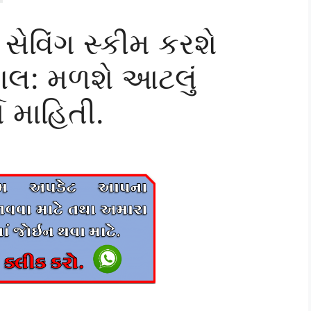
ેવિંગ સ્કીમ કરશે
માલ: મળશે આટલું
ણ માહિતી.