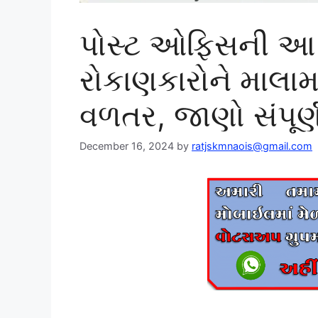
પોસ્ટ ઓફિસની આ સ
રોકાણકારોને માલા
વળતર, જાણો સંપૂર્
December 16, 2024
by
ratjskmnaois@gmail.com