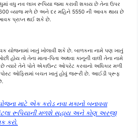
ુમાં વધુ નવ લાખ રૂપિયા જમા કરાવી શકાય છે તેના ઉપર
6,600 વ્યાજ મળે છે અને દર મહિને 5550 ની આવક થાય છે
આવક પ્રાપ્ત થઈ શકે છે.
ોજનામાં ખાતું ખોલાવી શકે છે. બાળકના નામે પણ ખાતું
છી હોય તો તેના માતા-પિતા અથવા કાનૂની વાલી તેના નામે
ાય છે ત્યારે તેને પોતે એકાઉન્ટ ઓપરેટ કરવાનો અધિકાર મળી
ટે પોસ્ટ ઓફિસમાં બચત ખાતું હોવું જરૂરી છે. આઈડી પ્રૂફ
ે.
યોજના માટે એક કરોડ નવા મકાનો બનાવવા
ેટલા રૂપિયાની મળશે સહાય અને કોણ અરજી
િક કરો.