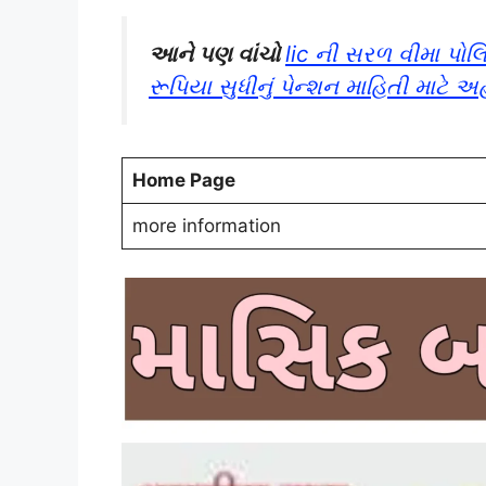
આને પણ વાંચો
lic ની સરળ વીમા પોલ
રૂપિયા સુધીનું પેન્શન માહિતી માટે અહ
Home Page
more information