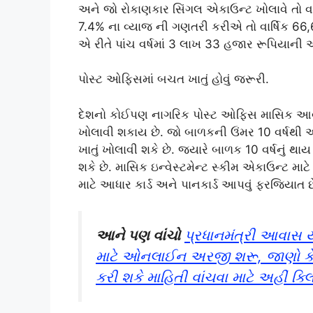
અને જો રોકાણકાર સિંગલ એકાઉન્ટ ખોલાવે તો વધ
7.4% ના વ્યાજ ની ગણતરી કરીએ તો વાર્ષિક 6
એ રીતે પાંચ વર્ષમાં 3 લાખ 33 હજાર રૂપિયાની 
પોસ્ટ ઓફિસમાં બચત ખાતું હોવું જરૂરી.
દેશનો કોઈપણ નાગરિક પોસ્ટ ઓફિસ માસિક આવક ય
ખોલાવી શકાય છે. જો બાળકની ઉંમર 10 વર્ષથી ઓ
ખાતું ખોલાવી શકે છે. જ્યારે બાળક 10 વર્ષનું થ
શકે છે. માસિક ઇન્વેસ્ટમેન્ટ સ્કીમ એકાઉન્ટ મા
માટે આધાર કાર્ડ અને પાનકાર્ડ આપવું ફરજિયાત છ
આને પણ વાંચો
પ્રધાનમંત્રી આવાસ 
માટે ઓનલાઈન અરજી શરૂ, જાણો ક
કરી શકે માહિતી વાંચવા માટે અહીં ક્લ