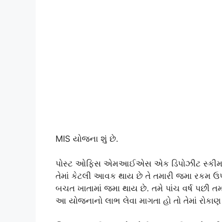
MIS યોજના શું છે.
પોસ્ટ ઓફિસ એમઆઈએસ એક ડિપોઝીટ સ્કીમ છે જે
તેમાં કેટલી આવક થાય છે તે તમારી જમા રકમ ઉ
બચત ખાતામાં જમા થાય છે. તમે પાંચ વર્ષ પછી ત
આ યોજનાનો લાભ લેવા માગતા હો તો તેમાં રોકાણ 