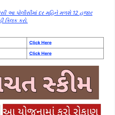
િસી આ પોલીસીમાં દર મહિને મળશે 12 હજાર
ીં ક્લિક કરો.
Click Here
Click Here