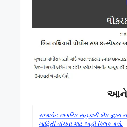
આને 
રાજકોટ નાગરિક સહકારી બેંક દ્વારા
માહિતી વાંચવા માટે અહીં ક્લિક કરો.