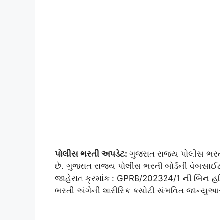
પોલીસ ભરતી અપડેટ:
ગુજરાત રાજ્ય પોલીસ ભરતી
છે. ગુજરાત રાજ્ય પોલીસ ભરતી બોર્ડની વેબસાઈટ 
જાહેરાત ક્રમાંક : GPRB/202324/1 ની બિન હથિ
ભરતી અંગેની શારીરિક કસોટી સંભવિત જાન્યુઆર