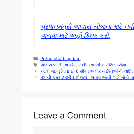
પ્રધાનમંત્રી આવાસ યોજના માટે નવ
વાંચવા માટે અહીં ક્લિક કરો.
Categories
Police bharti update
Tags
પોલીસ ભરતી અપડેટ
,
પોલીસ ભરતી શારીરિક પરીક્ષા
આવી ગઈ દુનિયાના 10 સૌથી અમીર વ્યક્તિઓની યાદી: 
32 ની કમર 28મી થઈ જશે : શેપમાં આવી જશે બોડી, મા
Leave a Comment
Comment