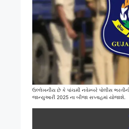
ઉલ્લેખનીય છે કે પાંચમી નવેમ્બરે પોલીસ ભરતીન
જાન્યુઆરી 2025 ના બીજા સપ્તાહમાં યોજાશે.