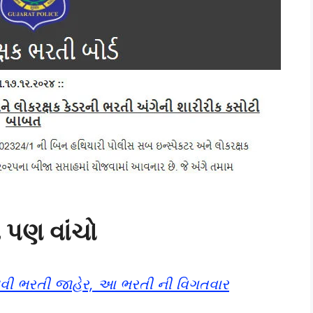
પણ વાંચો
 નવી ભરતી જાહેર, આ ભરતી ની વિગતવાર