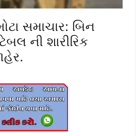
મોટા સમાચાર: બિન
્ટેબલ ની શારીરિક
હેર.