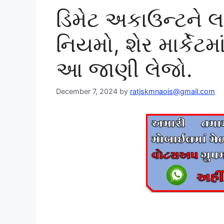
ડિમેટ અકાઉન્ટને લઈ
નિયમો, શેર માર્કેટ
આ જાણી લેજો.
December 7, 2024
by
ratjskmnaois@gmail.com