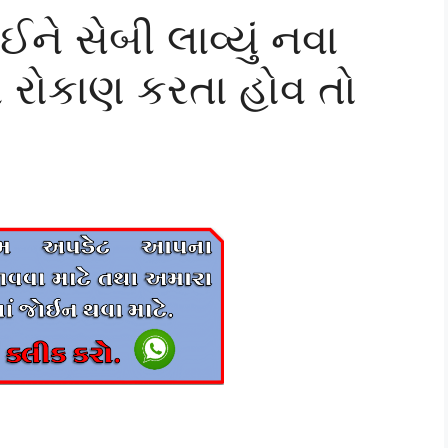
ને સેબી લાવ્યું નવા
માં રોકાણ કરતા હોવ તો