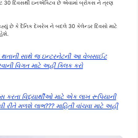
ઉન્ટ 30 દિવસથી ઇનએક્ટિવ છે એવામાં બ્રોકસ ને ત્રણ
યું છે કે દૈનિક દેખરેખ ને બદલે 30 કેલેન્ડર દિવસો માટે
ેશે.
ીઝ થતાની સાથે જ ઇન્ટરનેટની આ વેબસાઈટ
વાની વિગત માટે અહીં ક્લિક કરો
 કરતા વિદ્યાર્થીઓ માટે એક લાખ રૂપિયાની
ેવી રીતે મળશે લાભ??? માહિતી વાંચવા માટે અહીં