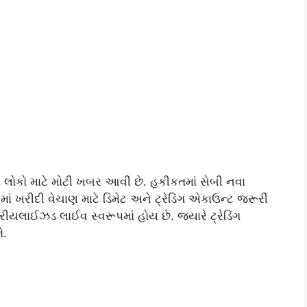
 લોકો માટે મોટી ખબર આવી છે. હકીકતમાં સેબી નવા
ાં ખરીદી વેચાણ માટે ડિમેટ અને ટ્રેડિંગ એકાઉન્ટ જરૂરી
ીરીયલાઈઝડ લાઈવ સ્વરૂપમાં હોય છે. જ્યારે ટ્રેડિંગ
ો.