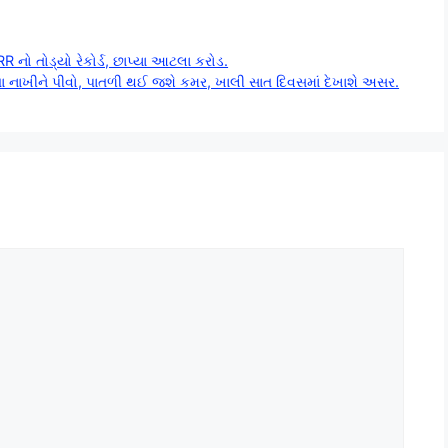
R નો તોડ્યો રેકોર્ડ, છાપ્યા આટલા કરોડ.
દાણા નાખીને પીવો, પાતળી થઈ જશે કમર, ખાલી સાત દિવસમાં દેખાશે અસર.