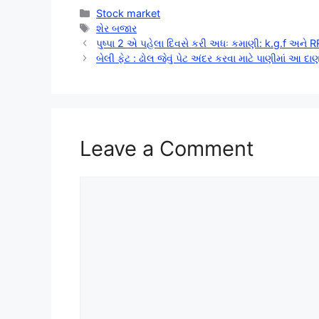
Categories
Stock market
Tags
શેર બજાર
પુષ્પા 2 એ પહેલા દિવસે કરી અધઃ કમાણી: k.g.f અને RR
બેલી ફેટ : ઢોલ જેવું પેટ અંદર કરવા માટે પાણીમાં આ 
Leave a Comment
Comment