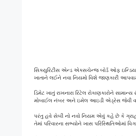
સિક્યુરિટીસ એન્ડ એક્સચેન્જ બોર્ડ ઓફ ઇન્ડિયા એ
ખાતાને લઈને નવા નિયમો વિશે જાણકારી આપવામ
ડિમેટ ખાતું રાખનારા રિટેલ રોકાણકારોને સામાન્ય
મોબાઈલ નંબર અને ઇમેલ આઇડી એડ્રેસ જેવી 
પરંતુ હવે સેબી નો નવો નિયમ એવું કહે છે કે ગ્રા
તેમાં પરિવારના સભ્યોને ખાસ પરિસ્થિતિઓમાં વ