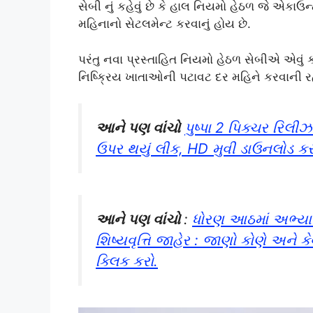
સેબી નું કહેવું છે કે હાલ નિયમો હેઠળ જે એકા
મહિનાનો સેટલમેન્ટ કરવાનું હોય છે.
પરંતુ નવા પ્રસ્તાહિત નિયમો હેઠળ સેબીએ એવું કહ્
નિષ્ક્રિય ખાતાઓની પટાવટ દર મહિને કરવાની રહ
આને પણ વાંચો
પુષ્પા 2 પિક્ચર રિલ
ઉપર થયું લીક, HD મુવી ડાઉનલોડ કર
આને પણ વાંચો
:
ધોરણ આઠમાં અભ્યાસ
શિષ્યવૃત્તિ જાહેર : જાણો કોણે અને ક
ક્લિક કરો.