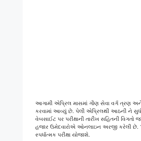
આગામી એપ્રિલ માસમાં ગૌણ સેવા વર્ગ ત્રણ અન
કરવામાં આવ્યું છે. પેલી એપ્રિલથી આઠની ને સુધ
વેબસાઈટ પર પરીક્ષાની તારીખ સહિતની વિગતો જા
હજાર ઉમેદવારોએ ઓનલાઇન અરજી કરેલી છે. 17 પ
સ્પર્ધાત્મક પરીક્ષા યોજાશે.