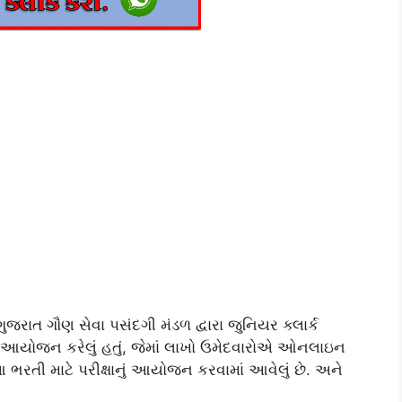
રાત ગૌણ સેવા પસંદગી મંડળ દ્વારા જુનિયર ક્લાર્ક
ું આયોજન કરેલું હતું, જેમાં લાખો ઉમેદવારોએ ઓનલાઇન
આ ભરતી માટે પરીક્ષાનું આયોજન કરવામાં આવેલું છે. અને