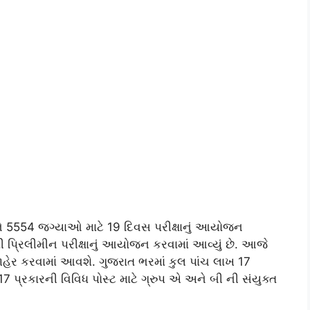
ે 5554 જગ્યાઓ માટે 19 દિવસ પરીક્ષાનું આયોજન
ી પ્રિલીમીન પરીક્ષાનું આયોજન કરવામાં આવ્યું છે. આજે
હેર કરવામાં આવશે. ગુજરાત ભરમાં કુલ પાંચ લાખ 17
્રકારની વિવિધ પોસ્ટ માટે ગ્રુપ એ અને બી ની સંયુક્ત