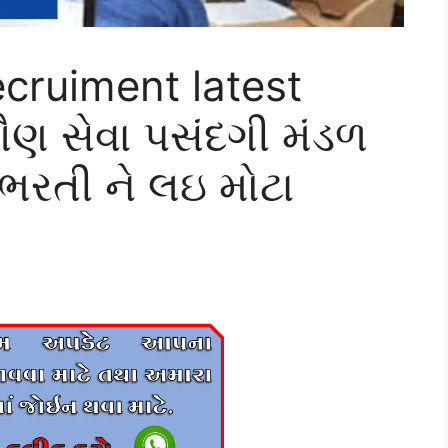
cruiment latest
ૌણ સેવા પસંદગી મંડળ
ી ભરતી ને લઇ મોટા