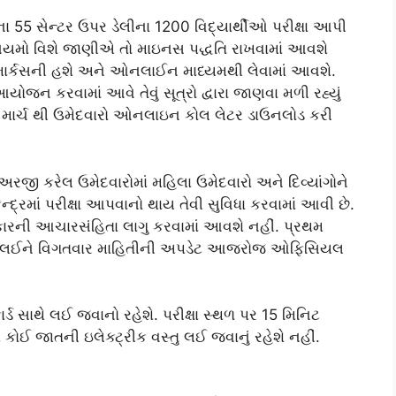
ા 55 સેન્ટર ઉપર ડેલીના 1200 વિદ્યાર્થીઓ પરીક્ષા આપી
ા નિયમો વિશે જાણીએ તો માઇનસ પદ્ધતિ રાખવામાં આવશે
 100 માર્કસની હશે અને ઓનલાઈન માધ્યમથી લેવામાં આવશે.
યોજન કરવામાં આવે તેવું સૂત્રો દ્વારા જાણવા મળી રહ્યું
 માર્ચ થી ઉમેદવારો ઓનલાઇન કોલ લેટર ડાઉનલોડ કરી
રજી કરેલ ઉમેદવારોમાં મહિલા ઉમેદવારો અને દિવ્યાંગોને
ન્દ્રમાં પરીક્ષા આપવાનો થાય તેવી સુવિધા કરવામાં આવી છે.
્રકારની આચારસંહિતા લાગુ કરવામાં આવશે નહીં. પ્રથમ
રતીને લઈને વિગતવાર માહિતીની અપડેટ આજરોજ ઓફિસિયલ
્ડ સાથે લઈ જવાનો રહેશે. પરીક્ષા સ્થળ પર 15 મિનિટ
 કોઈ જાતની ઇલેક્ટ્રીક વસ્તુ લઈ જવાનું રહેશે નહીં.