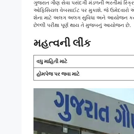
ગુજરાત ગૌણ સેવા પસંદગી મંડળની ભરતીમાં સ્ક્ર
ઓફિસિયલ વેબસાઈટ પર મુકાશે. જે ઉમેદવારો એ બં
શેના માટે અલગ અલગ સુવિધા અને આયોજન કરવ
છેલ્લી પરીક્ષા પૂર્ણ થાય તે મુજબનું આયોજન છે.
મહત્વની લીંક
વધુ માહિતી માટે
હોમપેજ પર જવા માટે