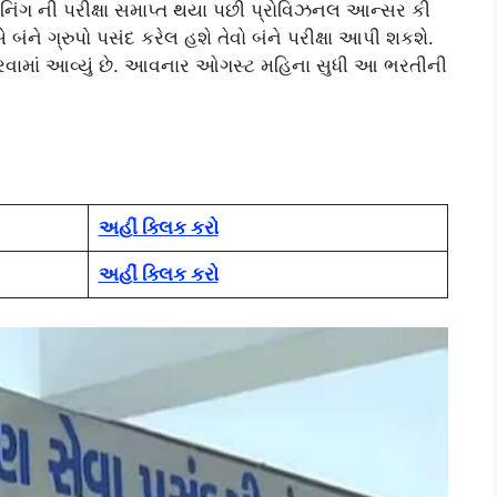
િનિંગ ની પરીક્ષા સમાપ્ત થયા પછી પ્રોવિઝનલ આન્સર કી
ને ગ્રુપો પસંદ કરેલ હશે તેવો બંને પરીક્ષા આપી શકશે.
ામાં આવ્યું છે. આવનાર ઓગસ્ટ મહિના સુધી આ ભરતીની
અહીં ક્લિક કરો
અહીં ક્લિક કરો