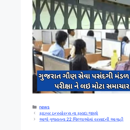
Categories
news
ફાઇબર ઇન્સ્યોરન્સ ના ફાયદા જાણો
આજે ગુજરાતના 22 જિલ્લાઓમાં વરસાદની આગાહી