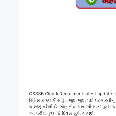
GSSSB Cleark Recruiment latest update: ગુજ
સિનિયર ક્લાર્ક સહિત જુદા જુદા પદો પર ભરતીન
અરજી કરેલી છે. ગૌણ સેવા પસંદગી મંડળ દ્વારા 
આ પરીક્ષા કુલ 19 દિવસ સુધી ચાલશે.