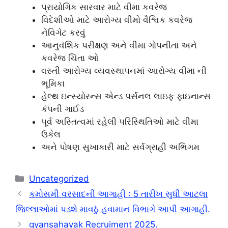
પ્રાયોગિક સારવાર માટે વીમા કવરેજ
વિદેશીઓ માટે આરોગ્ય વીમો વૈશ્વિક કવરેજ
નેવિગેટ કરવું
આનુવંશિક પરીક્ષણ અને વીમા ગોપનીતા અને
કવરેજ ચિંતા ઓ
વસ્તી આરોગ્ય વ્યવસ્થાપનમાં આરોગ્ય વીમા ની
ભૂમિકા
હેલ્થ ઇન્સ્યોરન્સ એન્ડ પર્સનલ લાઇફ ફાઇનાન્સ
કંપની ગાઈડ
પૂર્વ અસ્તિત્વમાં રહેલી પરિસ્થિતિઓ માટે વીમા
ઉકેલ
અને પોષણ સુખાકારી માટે સર્વગ્રાહી અભિગમ
Categories
Uncategorized
કમોસમી વરસાદની આગાહી : 5 તારીખ સુધી આટલા
જિલ્લાઓમાં પડશે માવઠું હવામાન વિભાગે આપી આગાહી.
gyansahayak Recruiment 2025.