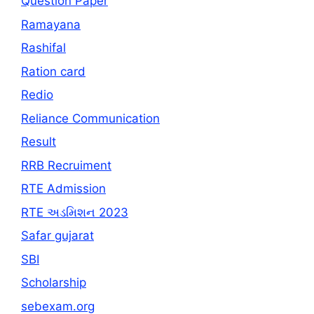
Question Paper
Ramayana
Rashifal
Ration card
Redio
Reliance Communication
Result
RRB Recruiment
RTE Admission
RTE અડમિશન 2023
Safar gujarat
SBI
Scholarship
sebexam.org