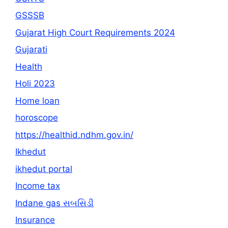
GSSSB
Gujarat High Court Requirements 2024
Gujarati
Health
Holi 2023
Home loan
horoscope
https://healthid.ndhm.gov.in/
Ikhedut
ikhedut portal
Income tax
Indane gas સબસિડી
Insurance