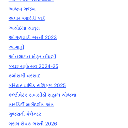
અજબ ગજબ
અપાર આઈડી કાર્ડ
અયોધ્યા યાત્રા
આંગણવાડી ભરતી 2023
આગાહી
ઓનલાઇન ખેડૂત નોંધણી
કચ્છ રણોત્સવ 2024-25
કમોસમી વરસાદ
કરિયર વાર્ષિક રાશિફળ 2025
કલ્ટીવેટર સબસીડી સહાય યોજના
કારકિર્દી માર્ગદર્શક અંક
ગુજરાતી કેલેન્ડર
ગ્રામ સેવક ભરતી 2026