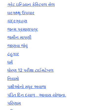
ગ્રેટ ઇન્ડિયન ફેસ્ટિવલ સેલ
ઘરગથ્થુ ઉપચાર
ચંદ્રગ્રહણ
જન્મ પ્રમાણપત્ર
જમીન માપણી
જાણવા જેવું
ટહુકાર
ધર્મ
ધોરણ 12 પરીક્ષા ટાઈમટેબલ
નિયમો
પક્ષીઓનો મધુર અવાજ
પંડિત દિન દયાળ , આવાસ યોજના,
પરિણામ