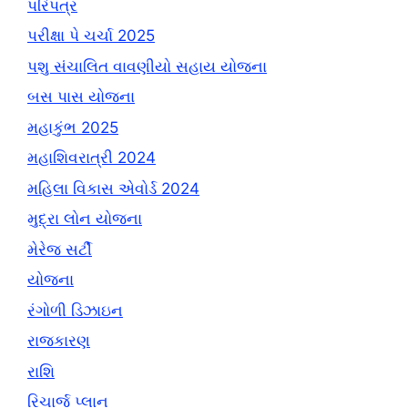
પરિપત્ર
પરીક્ષા પે ચર્ચા 2025
પશુ સંચાલિત વાવણીયો સહાય યોજના
બસ પાસ યોજના
મહાકુંભ 2025
મહાશિવરાત્રી 2024
મહિલા વિકાસ એવોર્ડ 2024
મુદ્રા લોન યોજના
મેરેજ સર્ટી
યોજના
રંગોળી ડિઝાઇન
રાજકારણ
રાશિ
રિચાર્જ પ્લાન