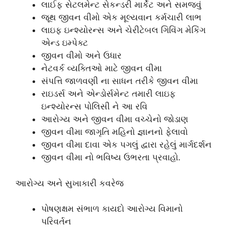
લાઈફ સેટલમેન્ટ સેકન્ડરી માર્કેટ અને સમજવું
જૂથ જીવન વીમો એક મૂલ્યવાન કર્મચારી લાભ
લાઇફ ઇન્શ્યોરન્સ અને ચેરીટેબલ ગિવિંગ મેકિંગ
એન્ડ ઇમ્પેક્ટ
જીવન વીમો અને ઉધાર
નેટવર્ક વ્યક્તિઓ માટે જીવન વીમા
સંપત્તિ જાળવણી ના સાધન તરીકે જીવન વીમા
રાઇડર્સ અને એન્ડોર્સમેન્ટ તમારી લાઇફ
ઇન્શ્યોરન્સ પોલિસી ને આ રવિ
આરોગ્ય અને જીવન વીમા વચ્ચેનો જોડાણ
જીવન વીમા જાગૃતિ મહિનો જ્ઞાનનો ફેલાવો
જીવન વીમા દાવા એક પગલું દ્વારા રહેલું માર્ગદર્શન
જીવન વીમા નો ભવિષ્ય ઉભરતા પ્રવાહો.
આરોગ્ય અને સુખાકારી કવરેજ
પોષણક્ષમ સંભાળ કાયદો આરોગ્ય વિમાનો
પરિવર્તન