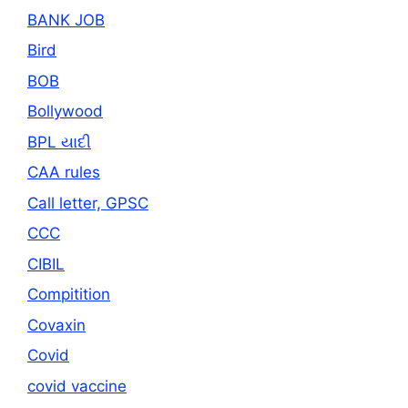
BANK JOB
Bird
BOB
Bollywood
BPL યાદી
CAA rules
Call letter, GPSC
CCC
CIBIL
Compitition
Covaxin
Covid
covid vaccine