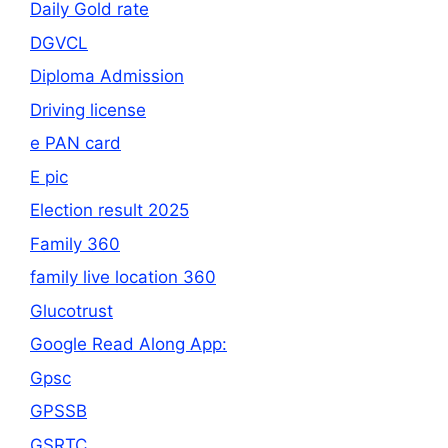
Daily Gold rate
DGVCL
Diploma Admission
Driving license
e PAN card
E pic
Election result 2025
Family 360
family live location 360
Glucotrust
Google Read Along App:
Gpsc
GPSSB
GSRTC