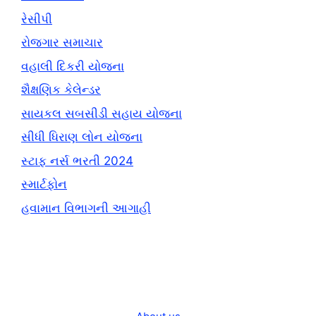
રેસીપી
રોજગાર સમાચાર
વહાલી દિકરી યોજના
શૈક્ષણિક કેલેન્ડર
સાયકલ સબસીડી સહાય યોજના
સીધી ધિરાણ લોન યોજના
સ્ટાફ નર્સ ભરતી 2024
સ્માર્ટફોન
હવામાન વિભાગની આગાહી