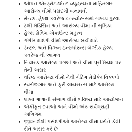
ઓપન એન્ડ્રોઇડમેન્ટ વ્યૂહરચના માહિતગાર
આરોગ્ય વીમો પસંદગી બનાવવી
મેન્ટલ હેલ્થ કવરેજ ઇન્સ્યોરન્સમાં ગાબડા પુરવા
ટેલી મેડિસિન અને આરોગ્ય વીમા ની ભૂમિકા
હેલ્થ સેવિંગ એકાઉન્ટ મહત્વ
ગંભીર માંદગી વીમો આરોગ્ય ખર્ચ માટે
ડેન્ટલ અને વિઝન ઇન્સ્યોરન્સ બેઝીક હેલ્થ
કવરેજ ની આગળ
નિવારક આરોગ્ય પગલાં અને વીમા પ્રીમિયમ પર
તેની અસર
વરિષ્ઠ આરોગ્ય વીમો નેવી ગેટિંગ મેડીકેર વિકલ્પો
સ્વરોજગાર અને ફ્રી લાયસન્સ માટે આરોગ્ય
વીમા
લાંબા ગાળાની સંભાળ વીમો ભવિષ્ય માટે આયોજન
એકીકૃત દવાઓ અને વીમો એક સર્વગ્રાહી
અભિગમ
જીવનશૈલી પસંદગીઓ આરોગ્ય વીમા ધરોને કેવી
રીતે અસર કરે છે