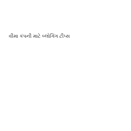
વીમા કંપની માટે બ્લોગિંગ ટીપ્સ