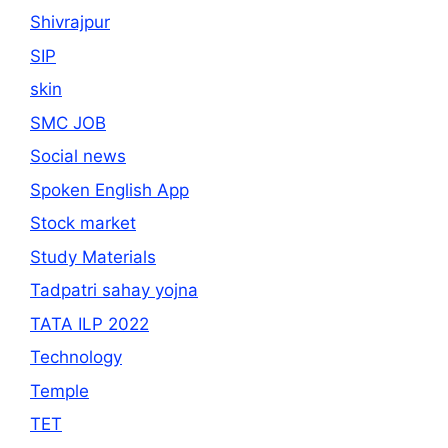
Shivrajpur
SIP
skin
SMC JOB
Social news
Spoken English App
Stock market
Study Materials
Tadpatri sahay yojna
TATA ILP 2022
Technology
Temple
TET