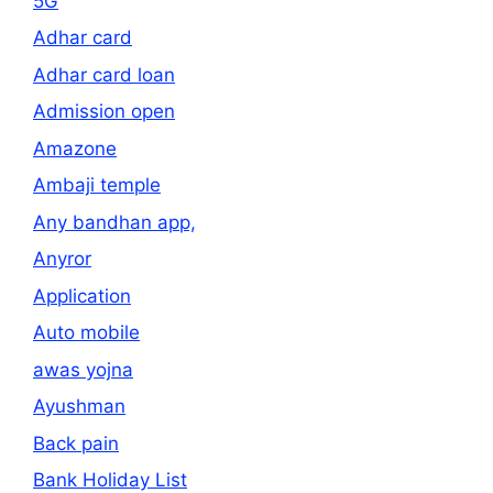
5G
Adhar card
Adhar card loan
Admission open
Amazone
Ambaji temple
Any bandhan app,
Anyror
Application
Auto mobile
awas yojna
Ayushman
Back pain
Bank Holiday List