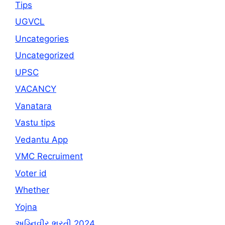
Tips
UGVCL
Uncategories
Uncategorized
UPSC
VACANCY
Vanatara
Vastu tips
Vedantu App
VMC Recruiment
Voter id
Whether
Yojna
અગ્નિવીર ભરતી 2024