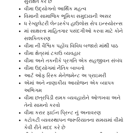
સુરક્ષિત કરે છે
વીમા ઉદ્યોગનો આર્થિક મહત્વ
વિમાની સામાજિક ભૂમિકા સમુદાયની અસર
ધ રેગ્યુલેટરી લેન્ડસ્કેપ હાઉલોસ સેપ ઇન્સ્યોરન્સ
માં સાક્ષરતા માહિતગાર પસંદગીઓ કરવા માટે કોને
સશક્તિકરણ
વીમા ની વૈશ્વિક પહોંચ વિવિધ બજારો માંથી પાઠ
વીમા ક્ષેત્રમાં ટકાઉ વ્યવહાર
વીમા અને તકનીકે પ્રગતિ એક સહજીવન સંબંધ
વીમા ઉદ્યોગમાં નૈતિક બાબતો
આર્ટ ઓફ રિસ્ક મેનેજમેન્ટ અ પ્રાઇમરી
એમાં અને નાણાકીય આયોજન એક વ્યાપક
અભિગમ
વીમા છત્રપિંડી રામક વ્યવહારોને ઓળખવા અને
તેનો સામનો કરવો
વીમા કરાર ફાઈન પ્રિન્ટ નું અનાવરણ
કટોકટી વ્યવસ્થાપન જરૂરિયાતના સમયમાં વીમો
કેવી રીતે મદદ કરે છે