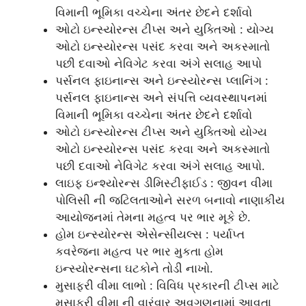
વિમાની ભૂમિકા વચ્ચેના અંતર છેદને દર્શાવો
ઓટો ઇન્સ્યોરન્સ ટીપ્સ અને યુક્તિઓ : યોગ્ય
ઓટો ઇન્સ્યોરન્સ પસંદ કરવા અને અકસ્માતો
પછી દવાઓ નેવિગેટ કરવા અંગે સલાહ આપો
પર્સનલ ફાઇનાન્સ અને ઇન્સ્યોરન્સ પ્લાનિંગ :
પર્સનલ ફાઇનાન્સ અને સંપત્તિ વ્યવસ્થાપનમાં
વિમાની ભૂમિકા વચ્ચેના અંતર છેદને દર્શાવો
ઓટો ઇન્સ્યોરન્સ ટીપ્સ અને યુક્તિઓ યોગ્ય
ઓટો ઇન્સ્યોરન્સ પસંદ કરવા અને અકસ્માતો
પછી દવાઓ નેવિગેટ કરવા અંગે સલાહ આપો.
લાઇફ ઇન્શ્યોરન્સ ડીમિસ્ટીફાઈડ : જીવન વીમા
પોલિસી ની જટિલતાઓને સરળ બનાવો નાણાકીય
આયોજનમાં તેમના મહત્વ પર ભાર મૂકે છે.
હોમ ઇન્સ્યોરન્સ એસેન્સીયલ્સ : પર્યાપ્ત
કવરેજના મહત્વ પર ભાર મુકતા હોમ
ઇન્સ્યોરન્સના ઘટકોને તોડી નાખો.
મુસાફરી વીમા લાભો : વિવિધ પ્રકારની ટીપ્સ માટે
મુસાફરી વીમા ની વારંવાર અવગણનામાં આવતા