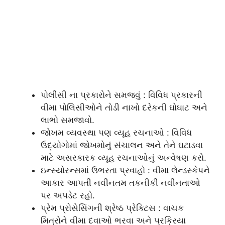
પોલીસી ના પ્રકારોને સમજવું : વિવિધ પ્રકારની
વીમા પોલિસીઓને તોડી નાખો દરેકની ઘોઘાટ અને
લાભો સમજાવો.
જોખમ વ્યવસ્થા પણ વ્યૂહ રચનાઓ : વિવિધ
ઉદ્યોગોમાં જોખમોનું સંચાલન અને તેને ઘટાડવા
માટે અસરકારક વ્યૂહ રચનાઓનું અન્વેષણ કરો.
ઇન્સ્યોરન્સમાં ઉભરતા પ્રવાહો : વીમા લેન્ડસ્કેપને
આકાર આપતી નવીનતમ તકનીકી નવીનતાઓ
પર અપડેટ રહો.
પ્રેમ પ્રોસેસિંગની શ્રેષ્ઠ પ્રેક્ટિસ : વાચક
મિત્રોને વીમા દવાઓ ભરવા અને પ્રક્રિયા