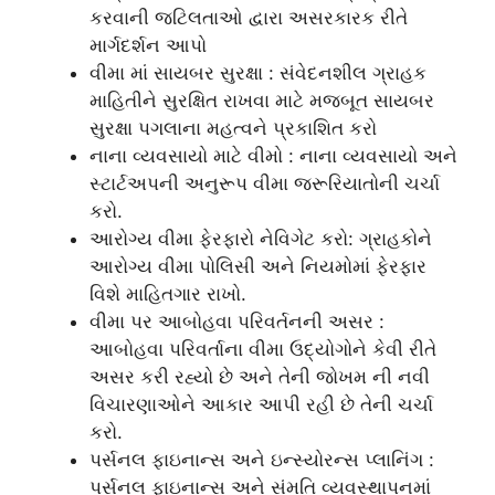
કરવાની જટિલતાઓ દ્વારા અસરકારક રીતે
માર્ગદર્શન આપો
વીમા માં સાયબર સુરક્ષા : સંવેદનશીલ ગ્રાહક
માહિતીને સુરક્ષિત રાખવા માટે મજબૂત સાયબર
સુરક્ષા પગલાના મહત્વને પ્રકાશિત કરો
નાના વ્યવસાયો માટે વીમો : નાના વ્યવસાયો અને
સ્ટાર્ટઅપની અનુરૂપ વીમા જરૂરિયાતોની ચર્ચા
કરો.
આરોગ્ય વીમા ફેરફારો નેવિગેટ કરો: ગ્રાહકોને
આરોગ્ય વીમા પોલિસી અને નિયમોમાં ફેરફાર
વિશે માહિતગાર રાખો.
વીમા પર આબોહવા પરિવર્તનની અસર :
આબોહવા પરિવર્તાના વીમા ઉદ્યોગોને કેવી રીતે
અસર કરી રહ્યો છે અને તેની જોખમ ની નવી
વિચારણાઓને આકાર આપી રહી છે તેની ચર્ચા
કરો.
પર્સનલ ફાઇનાન્સ અને ઇન્સ્યોરન્સ પ્લાનિંગ :
પર્સનલ ફાઇનાન્સ અને સંમતિ વ્યવસ્થાપનમાં