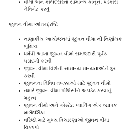
વીમો અને કાયદેસરતા સામાન્ય કાનૂની પડકારો
નેવિગેટ કરવું
જીવન વીમા આંતરદ્રષ્ટિ
નાણાકીય આયોજનમાં જીવન વીમા ની નિર્ણાયક
ભૂમિકા
ધર્મવી આખા જીવન વીમો સમજદારી પૂર્વક
પસંદગી કરવી
જીવન વીમા વિશેની સામાન્ય માન્યતાઓને દૂર
કરવી
જીવનના વિવિધ તબક્કાઓ માટે જીવન વીમો
તમારે જીવન વીમા પોલિસીને અપડેટ કરવાનું
મહત્વ
જીવન વીમો અને એસ્ટેટ પ્લાનિંગ એક વ્યાપક
માર્ગદર્શિકા
વરિષ્ઠો માટે મુખ્ય વિચારણાઓ જીવન વીમા
વિકલ્પો