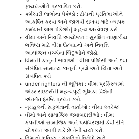
ફાયદાઓને પ્રકાશિત કરો.
કર્મચારી લાભોના પેકેજો : ટોચની પ્રતિભાઓને
આકર્ષિત કરવા અને જાળવી રાખવા માટે વ્યાપક
કર્મચારી લાભ પેકેજોનું મહત્વ અન્વેષણ કરો.
વીમા અને નિવૃત્તિ આયોજન : સુરક્ષિત નાણાકીય
ભવિષ્ય માટે વીમા ઉત્પાદનો અને નિવૃત્તિ
આયોજન વચ્ચેના બિંદુઓને જોડો.
વિમાની કાનૂની ભાષાઓ : વીમા પોલિસી અને દવા
સંબંધિત સામાન્ય કાનૂની પ્રશ્નો અને ચિંતા અને
સંબંધિત કરો
under righters ની ભૂમિકા : વીમા પ્રક્રિયામાં
અંડર રાઇટર્સની મહત્વપૂર્ણ ભૂમિકા વિશેની
અંતર્ગત દ્રષ્ટિ પ્રદાન કરો.
ગ્રાહકની સફળતાની વાર્તાઓ : વીમા કવરેજ
વીમો અને સામાજિક જવાબદારીઓ : વીમા
કંપનીઓ સામાજિક અને પર્યાવરણમાં કેવી રીતે
યોગદાન આપી શકે છે તેની ચર્ચા કરો.
વિમાનો ભવિષ્ય : સંભવિત્તો વિક્ષેપો અને