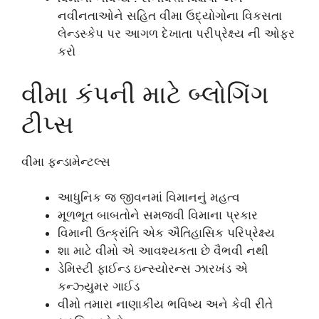
નવીનતાઓને સહિત વીમા ઉદ્યોગોના વિકસતા
લેન્ડસ્કેપ પર આગળ દેખાતા પરીપ્રેક્ષ્ય ની ઓફર
કરો
વીમા કંપની માટે બ્લોગિંગ
ટીપ્સ
વીમા ફન્ડામેન્ટલ્સ
આધુનિક જ જીવનમાં વિમાનનું મહત્વ
મૂળભૂત બાબતોને સમજવી વિમાના પ્રકાર
વિમાની ઉત્ક્રાંતિ એક ઐતિહાસિક પરિપ્રેક્ષ્ય
શા માટે વીમો એ આવશ્યકતા છે વૈભવી નથી
ડેમિસ્ટી ફાઈન્ડ ઇન્સ્યોરન્સ ઝારખંડ એ
કન્ઝ્યુમર ગાઈડ
વીમો તમારા નાણાકીય ભવિષ્ય અને કેવી રીતે