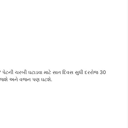
ે? પેટની ચરબી ઘટાડવા માટે સાત દિવસ સુધી દરરોજ 30
 જશે અને વજન પણ ઘટશે.