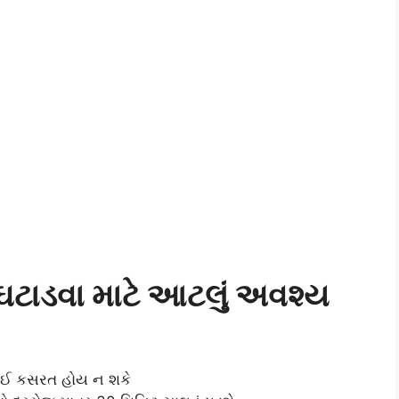
ઘટાડવા માટે આટલું અવશ્ય
 કોઈ કસરત હોય ન શકે