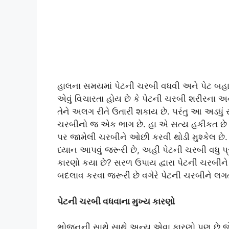
હાલના સમયમાં પેટની ચરબી વધવી અને પેટ બહાર ન
એવું વિચારતા હોય છે કે પેટની ચરબી શરીરના
તેને અલગ રીતે ઉતારી શકાય છે. પરંતુ આ અડધું
ચરબીનો જ એક ભાગ છે. હા એ સત્ય હકીકત છે ક
પર જામેલી ચરબીને ઓછી કરવી થોડી મુશ્કેલ છે
ધ્યાન આપવું જરૂરી છે, અહીં પેટની ચરબી વધુ પ
કારણો કયા છે? સરળ ઉપાય દ્વારા પેટની ચરબીને
બદલાવ કરવા જરૂરી છે વગેરે પેટની ચરબીને લગત
પેટની ચરબી વધવાના મુખ્ય કારણો
ભોજનની સાથે સાથે અન્ય એવા કારણો પણ છે જેન