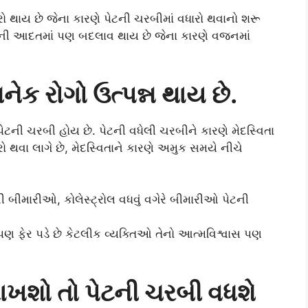
ારો થાય છે જેના કારણે પેટની ચરબીમાં વધારો થવાનો શરૂ
ની આદતમાં પણ બદલાવ થાય છે જેના કારણે વજનમાં
ેક રોગો ઉત્પન્ન થાય છે.
પેટની ચરબી હોય છે. પેટની વધેલી ચરબીને કારણે મેદસ્વિતા
 થવા લાગે છે, મેદસ્વિતાને કારણે અમુક સમયે નીચે
ની બીમારીઓ, કોલેસ્ટ્રોલ વધવું વગેરે બીમારીઓ પેટની
પણ ફેર પડે છે કેટલીક વ્યક્તિઓ તેનો આત્મવિશ્વાસ પણ
ાખશો તો પેટની ચરબી વધશે