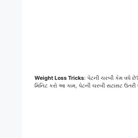
Weight Loss Tricks
: પેટની ચરબી કેમ વધે છ
મિનિટ કરો આ કામ, પેટની ચરબી સટાસટ ઉતરી