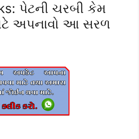
ks: પેટની ચરબી કેમ
ટ માટે અપનાવો આ સરળ