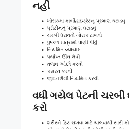
નહીં
ખોરાકમાં કાર્બોહાઇડ્રેટનું પ્રમાણ ઘટાડવું
પ્રોટીનનું પ્રમાણ ઘટાડવું
ચરબી ધરાવતો ખોરાક ટાળવો
પુષ્કળ માત્રામાં પાણી પીવું
નિયમિત વ્યાયામ
પર્યાપ્ત ઊંઘ લેવી
તળાવ ઓછો કરવો
કસરત કરવી
જીવનશૈલી નિયમિત કરવી
વધી ગયેલ પેટની ચરબી 
કરો
શરીરને ફિટ રાખવા માટે ચાલવાથી સારી