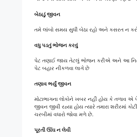
બેઠાડું જીવન
તમે લાંબો સમય સુધી બેઠા રહો અને કસરત ન કરો
વધુ પડતું ભોજન કરવું
પેટ તણાઈ જાય તેટલું ભોજન કરીએ અને આ નિત્
પેટ બહાર નીકળવા લાગે છે
તણાવ ભર્યું જીવન
મોટાભાગના લોકોને ખબર નહીં હોય કે તળાવ એ પેટન
જીવન જીવી રહ્યા હોય ત્યારે તમારા શરીરમાં કોટ
ચરબીમાં વધારો જોવા મળે છે.
પૂરતી ઊંઘ ન લેવી