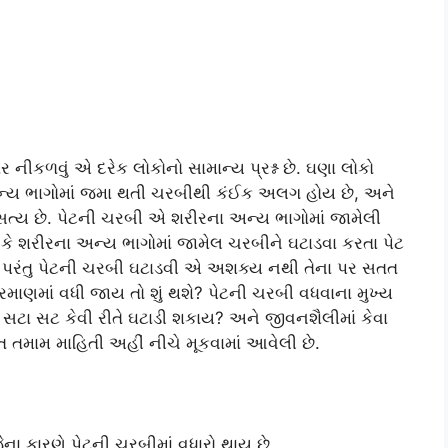
ીકળવું એ દરેક લોકોનો સામાન્ય પ્રશ્ન છે. ઘણા લોકો
 અન્ય ભાગોમાં જમા થતી ચરબીથી કંઈક અલગ હોય છે, અને
 સત્ય છે. પેટની ચરબી એ શરીરના અન્ય ભાગોમાં જામેલી
ે શરીરના અન્ય ભાગોમાં જામેલ ચરબીને ઘટાડવા કરતા પેટ
. પરંતુ પેટની ચરબી ઘટાડવી એ અશક્ય નથી તેના પર સતત
્રમાણમાં વધી જાય તો શું થશે? પેટની ચરબી વધવાના મુખ્ય
 સટા સટ કેવી રીતે ઘટાડી શકાય? અને જીવનશૈલીમાં કેવા
 તમામ માહિતી અહીં નીચે મૂકવામાં આવેલી છે.
ા કારણે પેટની ચરબીમાં વધારો થાય છે.