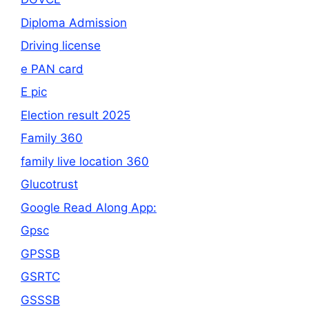
Diploma Admission
Driving license
e PAN card
E pic
Election result 2025
Family 360
family live location 360
Glucotrust
Google Read Along App:
Gpsc
GPSSB
GSRTC
GSSSB