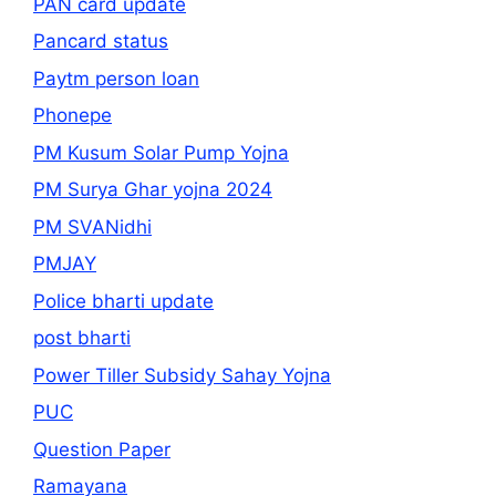
PAN card update
Pancard status
Paytm person loan
Phonepe
PM Kusum Solar Pump Yojna
PM Surya Ghar yojna 2024
PM SVANidhi
PMJAY
Police bharti update
post bharti
Power Tiller Subsidy Sahay Yojna
PUC
Question Paper
Ramayana