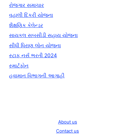
રોજગાર સમાચાર
વહાલી દિકરી યોજના
શૈક્ષણિક કેલેન્ડર
સાયકલ સબસીડી સહાય યોજના
સીધી ધિરાણ લોન યોજના
સ્ટાફ નર્સ ભરતી 2024
સ્માર્ટફોન
હવામાન વિભાગની આગાહી
About us
Contact us