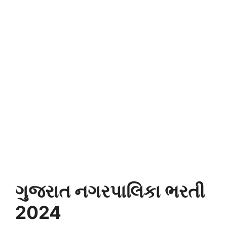
ગુજરાત નગરપાલિકા ભરતી
2024