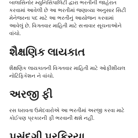
બાલાસિનોર મ્યુનિસિપાલિટી દ્વારા ભરતીની જાહેરાત
કરવામાં આવેલી છે આ ભરતીમાં જણાવ્યા અનુસાર સિટી
મેનેજરના પદ માટે આ ભરતીનું આયોજન કરવામાં
આવેલું છે. વિગતવાર માહિતી માટે સત્તાવાર સૂચનાઓને
વાંચો.
શૈક્ષણિક લાયકાત
શૈક્ષણિક લાયકાતની વિગતવાર માહિતી માટે ઓફીશીયલ
નોટિફિકેશન ને વાંચો.
અરજી ફી
રસ ધરાવતા ઉમેદવારોએ આ ભરતીમાં અરજી કરવા માટે
કોઈપણ પ્રકારની ફી ભરવાની થશે નહીં.
પસંદગી પ્રક્રિયા