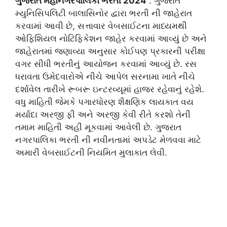
ગુજરાત મહાનગરપાલિકા ભરતી 2024
: ગુજરાત
મ્યુનિસિપલિટી બાલાસિનોર દ્વારા ભરતી ની જાહેરાત
કરવામાં આવી છે, સત્તાવાર વેબસાઈટના માધ્યમથી
ઓફિશિયલ નોટિફિકેશન જાહેર કરવામાં આવ્યું છે અને
જાહેરાતમાં જણાવ્યા અનુસાર કોઈપણ પ્રકારની પરીક્ષા
વગર સીધી ભરતીનું આયોજન કરવામાં આવ્યું છે. રસ
ધરાવતા ઉમેદવારોએ નીચે આપેલ સરનામા ખાતે નીચે
દર્શાવેલ તારીખે રૂબરૂ ઇન્ટરવ્યૂમાં હાજર રહેવાનું રહેશે.
વધુ માહિતી જેમકે પગારધોરણ શૈક્ષણિક લાયકાત વય
મર્યાદા અરજી ફી અને અરજી કેવી રીતે કરશો તેની
તમામ માહિતી અહીં મૂકવામાં આવેલી છે. ગુજરાત
નગરપાલિકા ભરતી ની નવીનતામાં અપડેટ મેળવવા માટે
અમારી વેબસાઈટની નિયમિત મુલાકાત લેવી.