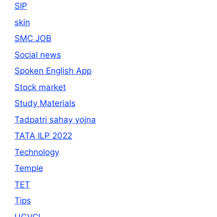
SIP
skin
SMC JOB
Social news
Spoken English App
Stock market
Study Materials
Tadpatri sahay yojna
TATA ILP 2022
Technology
Temple
TET
Tips
UGVCL