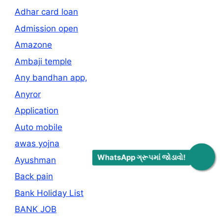
Adhar card loan
Admission open
Amazone
Ambaji temple
Any bandhan app,
Anyror
Application
Auto mobile
awas yojna
WhatsApp ગ્રૂપમાં જોડાવો!
Ayushman
Back pain
Bank Holiday List
BANK JOB