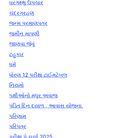
ઘરગથ્થુ ઉપચાર
ચંદ્રગ્રહણ
જન્મ પ્રમાણપત્ર
જમીન માપણી
જાણવા જેવું
ટહુકાર
ધર્મ
ધોરણ 12 પરીક્ષા ટાઈમટેબલ
નિયમો
પક્ષીઓનો મધુર અવાજ
પંડિત દિન દયાળ , આવાસ યોજના,
પરિણામ
પરિપત્ર
પરીક્ષા પે ચર્ચા 2025