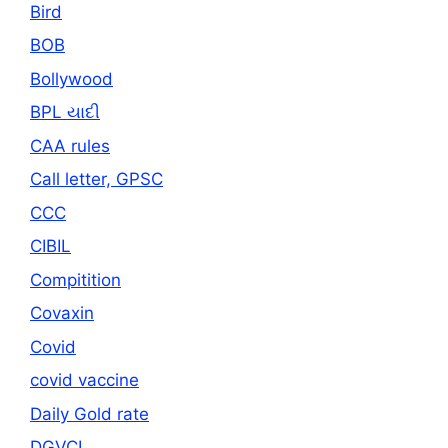
Bird
BOB
Bollywood
BPL યાદી
CAA rules
Call letter, GPSC
CCC
CIBIL
Compitition
Covaxin
Covid
covid vaccine
Daily Gold rate
DGVCL