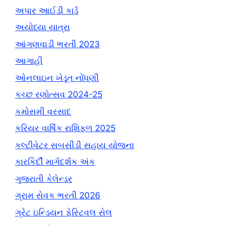
અપાર આઈડી કાર્ડ
અયોધ્યા યાત્રા
આંગણવાડી ભરતી 2023
આગાહી
ઓનલાઇન ખેડૂત નોંધણી
કચ્છ રણોત્સવ 2024-25
કમોસમી વરસાદ
કરિયર વાર્ષિક રાશિફળ 2025
કલ્ટીવેટર સબસીડી સહાય યોજના
કારકિર્દી માર્ગદર્શક અંક
ગુજરાતી કેલેન્ડર
ગ્રામ સેવક ભરતી 2026
ગ્રેટ ઇન્ડિયન ફેસ્ટિવલ સેલ