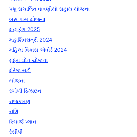
પશુ સંચાલિત વાવણીયો સહાય યોજના
બસ પાસ યોજના
મહાકુંભ 2025
મહાશિવરાત્રી 2024
મહિલા વિકાસ એવોર્ડ 2024
મુદ્રા લોન યોજના
મેરેજ સર્ટી
યોજના
રંગોળી ડિઝાઇન
રાજકારણ
રાશિ
રિચાર્જ પ્લાન
રેસીપી