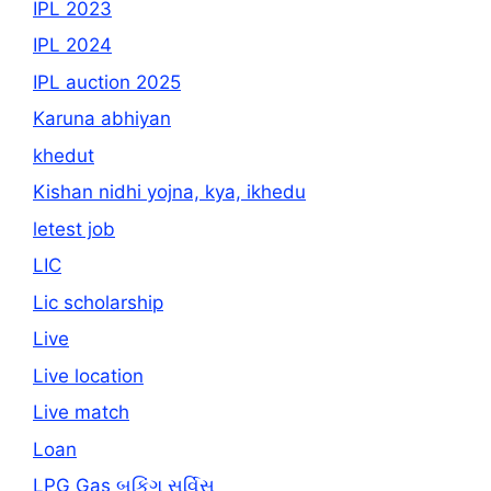
IPL 2023
IPL 2024
IPL auction 2025
Karuna abhiyan
khedut
Kishan nidhi yojna, kya, ikhedu
letest job
LIC
Lic scholarship
Live
Live location
Live match
Loan
LPG Gas બુકિંગ સર્વિસ