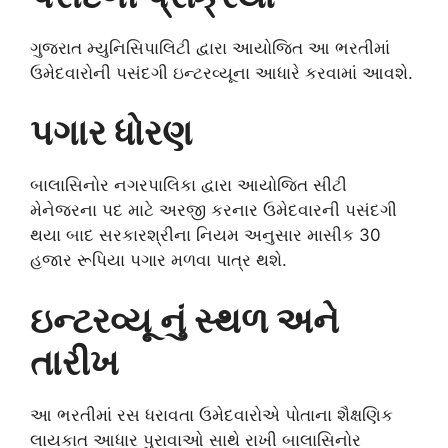
ગુજરાત મ્યુનિસિપાલિટી દ્વારા આયોજિત આ ભરતીમાં
ઉમેદવારોની પસંદગી ઇન્ટરવ્યૂના આધારે કરવામાં આવશે.
પગાર ધોરણ
બાલાસિનોર નગરપાલિકા દ્વારા આયોજિત સીટી
મેનેજરના પદ માટે અરજી કરનાર ઉમેદવારની પસંદગી
થયા બાદ સરકારશ્રીના નિયમ અનુસાર માસીક 30
હજાર રૂપિયા પગાર મળવા પાત્ર થશે.
ઇન્ટરવ્યૂ નું સ્થળ અને
તારીખ
આ ભરતીમાં રસ ધરાવતા ઉમેદવારોએ પોતાના શૈક્ષણિક
લાયકાત આધાર પુરાવાઓ સાથે રાખી બાલાસિનોર