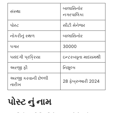
બાલાસિનોર
સંસ્થા
નગરપાલિકા
પોસ્ટ
સીટી મેનેજર
નોકરીનું સ્થળ
બાલાસિનોર
પગાર
30000
પસંદગી પ્રક્રિયા
ઇન્ટરવ્યૂના માધ્યમથી
અરજી ફી
નિશુલ્ક
અરજી કરવાની છેલ્લી
28 ફેબ્રુઆરી 2024
તારીખ
પોસ્ટ નું નામ