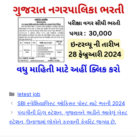
Categories
letest job
SBI સ્પેશિયાલિસ્ટ ઓફિસર પોસ્ટ માટે ભરતી 2024
પંચગીની હિલ સ્ટેશન, ગુજરાતને અડીને આવેલું બેસ્ટ
સ્ટેશન, ઉનાળામાં લોકોને ફરવાની ફેવરિટ જગ્યા છે.