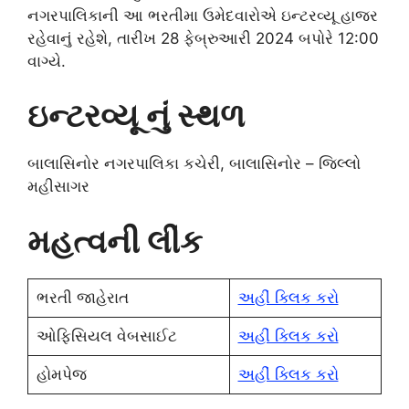
નગરપાલિકાની આ ભરતીમા ઉમેદવારોએ ઇન્ટરવ્યૂ હાજર
રહેવાનું રહેશે, તારીખ 28 ફેબ્રુઆરી 2024 બપોરે 12:00
વાગ્યે.
ઇન્ટરવ્યૂ નું સ્થળ
બાલાસિનોર નગરપાલિકા કચેરી, બાલાસિનોર – જિલ્લો
મહીસાગર
મહત્વની લીંક
ભરતી જાહેરાત
અહીં ક્લિક કરો
ઓફિસિયલ વેબસાઈટ
અહીં ક્લિક કરો
હોમપેજ
અહીં ક્લિક કરો