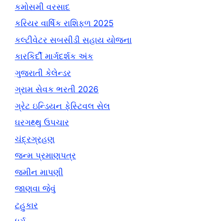
કમોસમી વરસાદ
કરિયર વાર્ષિક રાશિફળ 2025
કલ્ટીવેટર સબસીડી સહાય યોજના
કારકિર્દી માર્ગદર્શક અંક
ગુજરાતી કેલેન્ડર
ગ્રામ સેવક ભરતી 2026
ગ્રેટ ઇન્ડિયન ફેસ્ટિવલ સેલ
ઘરગથ્થુ ઉપચાર
ચંદ્રગ્રહણ
જન્મ પ્રમાણપત્ર
જમીન માપણી
જાણવા જેવું
ટહુકાર