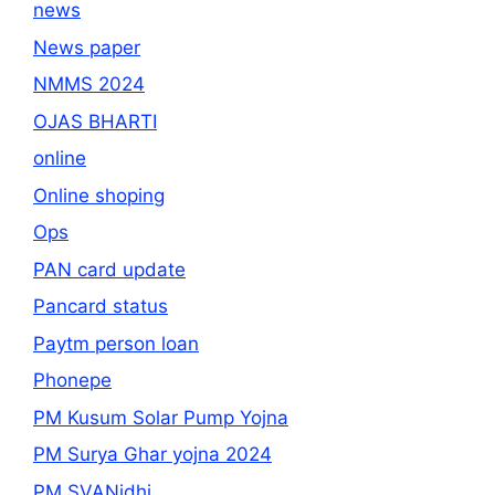
news
News paper
NMMS 2024
OJAS BHARTI
online
Online shoping
Ops
PAN card update
Pancard status
Paytm person loan
Phonepe
PM Kusum Solar Pump Yojna
PM Surya Ghar yojna 2024
PM SVANidhi