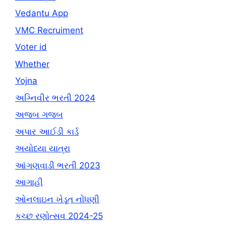
Vedantu App
VMC Recruiment
Voter id
Whether
Yojna
અગ્નિવીર ભરતી 2024
અજબ ગજબ
અપાર આઈડી કાર્ડ
અયોધ્યા યાત્રા
આંગણવાડી ભરતી 2023
આગાહી
ઓનલાઇન ખેડૂત નોંધણી
કચ્છ રણોત્સવ 2024-25