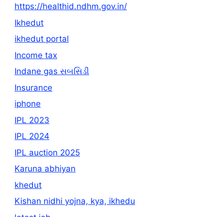
https://healthid.ndhm.gov.in/
Ikhedut
ikhedut portal
Income tax
Indane gas સબસિડી
Insurance
iphone
IPL 2023
IPL 2024
IPL auction 2025
Karuna abhiyan
khedut
Kishan nidhi yojna, kya, ikhedu