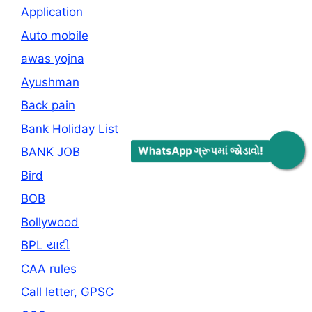
Application
Auto mobile
awas yojna
Ayushman
Back pain
Bank Holiday List
WhatsApp ગ્રૂપમાં જોડાવો!
BANK JOB
Bird
BOB
Bollywood
BPL યાદી
CAA rules
Call letter, GPSC