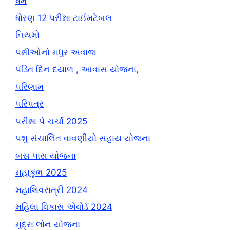
ધર્મ
ધોરણ 12 પરીક્ષા ટાઈમટેબલ
નિયમો
પક્ષીઓનો મધુર અવાજ
પંડિત દિન દયાળ , આવાસ યોજના,
પરિણામ
પરિપત્ર
પરીક્ષા પે ચર્ચા 2025
પશુ સંચાલિત વાવણીયો સહાય યોજના
બસ પાસ યોજના
મહાકુંભ 2025
મહાશિવરાત્રી 2024
મહિલા વિકાસ એવોર્ડ 2024
મુદ્રા લોન યોજના