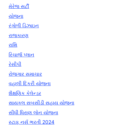
મેરેજ સર્ટી
યોજના
રંગોળી ડિઝાઇન
રાજકારણ
રાશિ
રિચાર્જ પ્લાન
રેસીપી
રોજગાર સમાચાર
વહાલી દિકરી યોજના
શૈક્ષણિક કેલેન્ડર
સાયકલ સબસીડી સહાય યોજના
સીધી ધિરાણ લોન યોજના
સ્ટાફ નર્સ ભરતી 2024