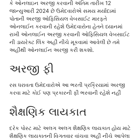
કે ઓનલાઇન અરજી કરવાની અંતિમ તારીખ 12
જાન્યુઆરી 2024 છે ઉમેદવારોએ સમય મર્યાદામાં
પોતાની અરજી ઓફિસિયલ વેબસાઈટ મારફતે
ઓનલાઈન કરવાની રહેશે ઉમેદવારોના હેતને ધ્યાનમાં
રાખી ઓનલાઈન અરજી કરવાની ઓફિસિયલ વેબસાઈટ
ની ડાયરેક્ટ લિંક અહીં નીચે મૂકવામાં આવેલી છે તમે
અહીંથી ઓનલાઈન અરજી કરી શકશો.
અરજી ફી
રસ ધરાવતા ઉમેદવારોએ આ ભરતી પ્રક્રિયામાં અરજી
કરવા માટે કોઈ પણ પ્રકારની ફી ભરવાની રહેશે નહીં
શૈક્ષણિક લાયકાત
દરેક પોસ્ટ માટે અલગ અલગ શૈક્ષણિક લાયકાત હોય માટે
શૈક્ષણિક લાયકાતની વિગતવાર વાંચવા અહીં નીચે આપેલા