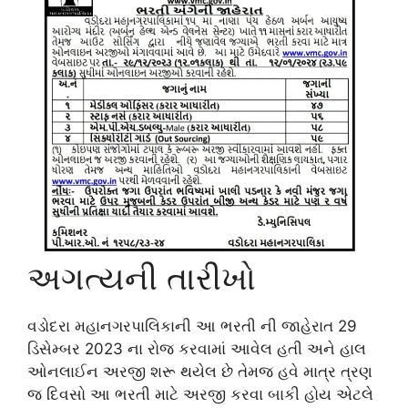
અગત્યની તારીખો
વડોદરા મહાનગરપાલિકાની આ ભરતી ની જાહેરાત 29
ડિસેમ્બર 2023 ના રોજ કરવામાં આવેલ હતી અને હાલ
ઓનલાઈન અરજી શરૂ થયેલ છે તેમજ હવે માત્ર ત્રણ
જ દિવસો આ ભરતી માટે અરજી કરવા બાકી હોય એટલે