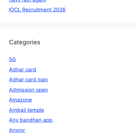
IOCL Recruitment 2026
Categories
5G
Adhar card
Adhar card loan
Admission open
Amazone
Ambaji temple
Any bandhan app,
Anyror