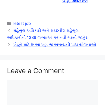
અહીં ક્લિક કરો
Categories
letest job
મહેસુલ અધિકારી અને મદદનીશ મહેસુલ
અધિકારીની 1386 જગ્યાઓ પર નવી ભરતી જાહેર
ખેડૂતો માટે છે આ ખૂબ જ અગત્યની પાંચ યોજનાઓ
Leave a Comment
Comment