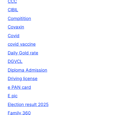
CCC
CIBIL
Compitition
Covaxin
Covid
covid vaccine
Daily Gold rate
DGVCL
Diploma Admission
Driving license
e PAN card
E pic
Election result 2025
Family 360