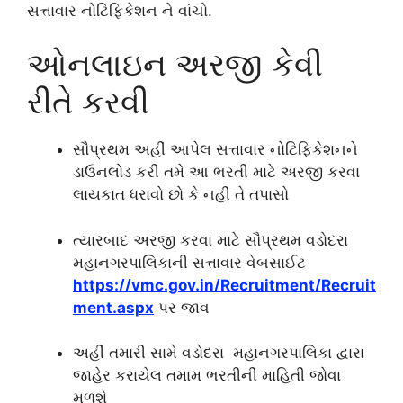
સત્તાવાર નોટિફિકેશન ને વાંચો.
ઓનલાઇન અરજી કેવી
રીતે કરવી
સૌપ્રથમ અહીં આપેલ સત્તાવાર નોટિફિકેશનને
ડાઉનલોડ કરી તમે આ ભરતી માટે અરજી કરવા
લાયકાત ધરાવો છો કે નહીં તે તપાસો
ત્યારબાદ અરજી કરવા માટે સૌપ્રથમ વડોદરા
મહાનગરપાલિકાની સત્તાવાર વેબસાઈટ
https://vmc.gov.in/Recruitment/Recruit
ment.aspx
પર જાવ
અહીં તમારી સામે વડોદરા મહાનગરપાલિકા દ્વારા
જાહેર કરાયેલ તમામ ભરતીની માહિતી જોવા
મળશે