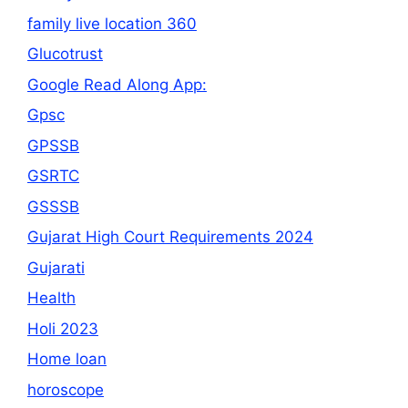
family live location 360
Glucotrust
Google Read Along App:
Gpsc
GPSSB
GSRTC
GSSSB
Gujarat High Court Requirements 2024
Gujarati
Health
Holi 2023
Home loan
horoscope