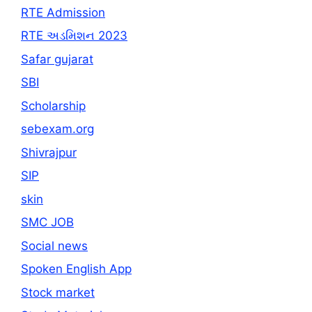
RTE Admission
RTE અડમિશન 2023
Safar gujarat
SBI
Scholarship
sebexam.org
Shivrajpur
SIP
skin
SMC JOB
Social news
Spoken English App
Stock market