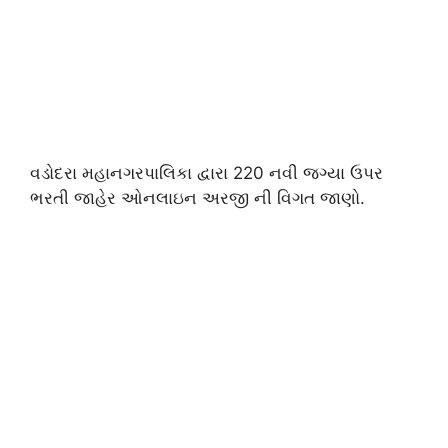
વડોદરા મહાનગરપાલિકા દ્વારા 220 નવી જગ્યા ઉપર
ભરતી જાહેર ઓનલાઇન અરજી ની વિગત જાણો.