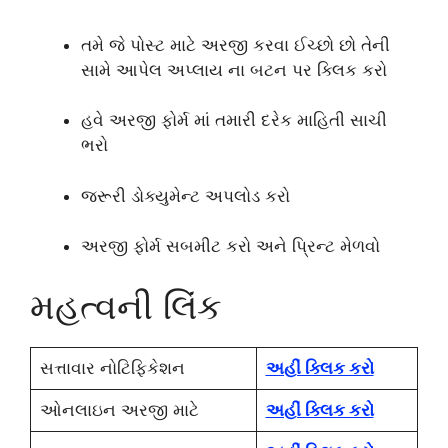
તમે જે પોસ્ટ માટે અરજી કરવા ઈચ્છો છો તેની
સામે આપેલ અપ્લાય ના બટન પર ક્લિક કરો
હવે અરજી ફોર્મ માં તમારી દરેક માહિતી સાચી
ભરો
જરૂરી ડોક્યુમેન્ટ અપલોડ કરો
અરજી ફોર્મ સબમીટ કરો અને પ્રિન્ટ મેળવો
મહત્વની લિંક
સત્તાવાર નોટિફિકેશન
અહીં ક્લિક કરો
ઓનલાઇન અરજી માટે
અહીં ક્લિક કરો