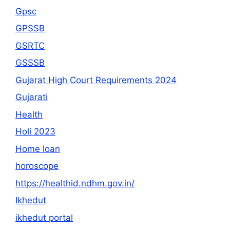
Gpsc
GPSSB
GSRTC
GSSSB
Gujarat High Court Requirements 2024
Gujarati
Health
Holi 2023
Home loan
horoscope
https://healthid.ndhm.gov.in/
Ikhedut
ikhedut portal