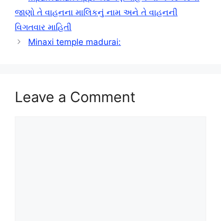
જાણો તે વાહનના માલિકનું નામ અને તે વાહનની
વિગતવાર માહિતી
Minaxi temple madurai:
Leave a Comment
Comment