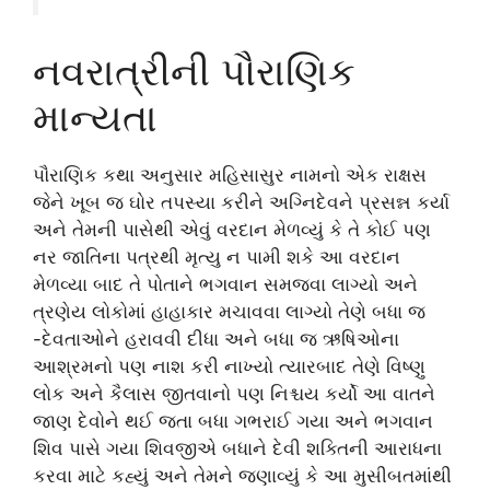
નવરાત્રીની પૌરાણિક
માન્યતા
પૌરાણિક કથા અનુસાર મહિસાસુર નામનો એક રાક્ષસ
જેને ખૂબ જ ઘોર તપસ્યા કરીને અગ્નિદેવને પ્રસન્ન કર્યા
અને તેમની પાસેથી એવું વરદાન મેળવ્યું કે તે કોઈ પણ
નર જાતિના પત્રથી મૃત્યુ ન પામી શકે આ વરદાન
મેળવ્યા બાદ તે પોતાને ભગવાન સમજવા લાગ્યો અને
ત્રણેય લોકોમાં હાહાકાર મચાવવા લાગ્યો તેણે બધા જ
-દેવતાઓને હરાવવી દીધા અને બધા જ ઋષિઓના
આશ્રમનો પણ નાશ કરી નાખ્યો ત્યારબાદ તેણે વિષ્ણુ
લોક અને કૈલાસ જીતવાનો પણ નિશ્ચય કર્યો આ વાતને
જાણ દેવોને થઈ જતા બધા ગભરાઈ ગયા અને ભગવાન
શિવ પાસે ગયા શિવજીએ બધાને દેવી શક્તિની આરાધના
કરવા માટે કહ્યું અને તેમને જણાવ્યું કે આ મુસીબતમાંથી