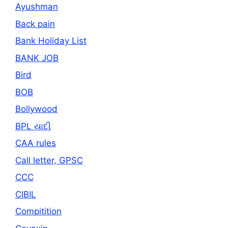
Ayushman
Back pain
Bank Holiday List
BANK JOB
Bird
BOB
Bollywood
BPL યાદી
CAA rules
Call letter, GPSC
CCC
CIBIL
Compitition