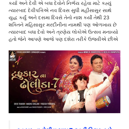
કર્યા અને દેવી એ બધા દેવોને નિર્ભય રહેવા માટે કહ્યું
ત્યારબાદ દેવીપત્તિએ નવ દિવસ સુધી મહીસાસુર સાથે
યુદ્ધ કર્યું અને દસમા દિવસે તેનો નાશ કર્યો તેથી 23
શક્તિને મહિસાસુર મરદીનીના નામથી પણ ઓળખાય છે
ત્યારબાદ બધા દેવો અને ત્રણેય લોકોએ ઉત્સવ મનાવ્યો
હતો જેને આપણે આજે પણ દશેરા તરીકે ઉજવીએ છીએ