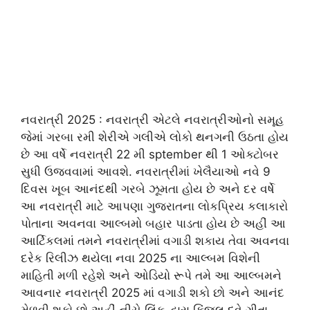
નવરાત્રી 2025 : નવરાત્રી એટલે નવરાત્રીઓનો સમૂહ
જેમાં ગરબા રમી શેરીએ ગલીએ લોકો થનગની ઉઠતા હોય
છે આ વર્ષે નવરાત્રી 22 મી sptember થી 1 ઓક્ટોબર
સુધી ઉજવવામાં આવશે. નવરાત્રીમાં ખેલૈયાઓ નવે 9
દિવસ ખૂબ આનંદથી ગરબે ઝૂમતા હોય છે અને દર વર્ષે
આ નવરાત્રી માટે આપણા ગુજરાતના લોકપ્રિય કલાકારો
પોતાના અવનવા આલ્બમો બહાર પાડતા હોય છે અહીં આ
આર્ટિકલમાં તમને નવરાત્રીમાં વગાડી શકાય તેવા અવનવા
દરેક રિલીઝ થયેલા નવા 2025 ના આલ્બમ વિશેની
માહિતી મળી રહેશે અને ઓડિયો રૂપે તમે આ આલ્બમને
આવનાર નવરાત્રી 2025 માં વગાડી શકો છો અને આનંદ
મેળવી શકો છો અહીં નીચે લિંક દ્વારા કિંજલ દવે ગીતા