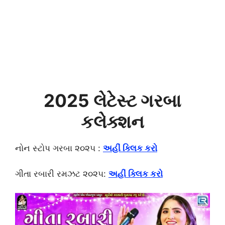
2025 લેટેસ્ટ ગરબા
કલેક્શન
નોન સ્ટોપ ગરબા ૨૦૨૫ :
અહીં ક્લિક કરો
ગીતા રબારી રમઝટ ૨૦૨૫:
અહીં ક્લિક કરો