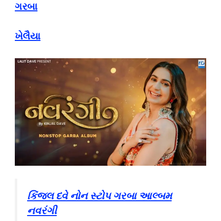
ગરબા
ખેલૈયા
કિંજલ દવે નોન સ્ટોપ ગરબા આલ્બમ
નવરંગી