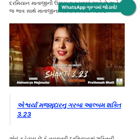
દરમિયાન માતાજીની ઉપાસના કરવામાં આવે છે અને ખૂબ
WhatsApp ગ્રૂપમાં જોડાવો!
જ ભાવ સાથે માતાજીના ગરબા રમવામાં આવે છે
એશ્વર્યા મજમુદારનુ ગરબા આલ્બમ શક્તિ
3.23
એવું કહેવાય છે કે નવરાત્રી દરમિયાનમાં શક્તિની