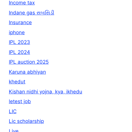
Income tax
Indane gas સબસિડી
Insurance
iphone
IPL 2023
IPL 2024
IPL auction 2025
Karuna abhiyan
khedut
Kishan nidhi yojna, kya, ikhedu
letest job
LIC
Lic scholarship
Live