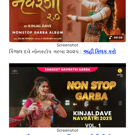
Screenshot
કિંજલ દવે નોનસ્ટોપ ગરબા ૨૦૨૫ :
અહીં ક્લિક કરો
Screenshot