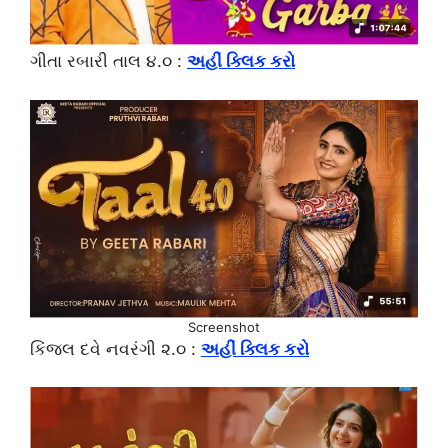
ગીતા રબારી તાલ ૪.૦ :
અહીં ક્લિક કરો
Screenshot
કિંજલ દવે નવરંગી ૨.૦ :
અહીં ક્લિક કરો