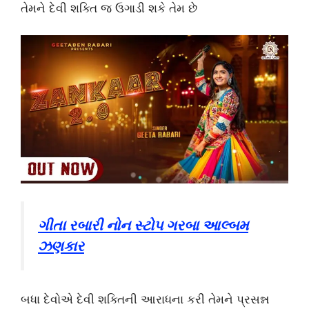
તેમને દેવી શક્તિ જ ઉગાડી શકે તેમ છે
ગીતા રબારી નોન સ્ટોપ ગરબા આલ્બમ
ઝણકાર
બધા દેવોએ દેવી શક્તિની આરાધના કરી તેમને પ્રસન્ન