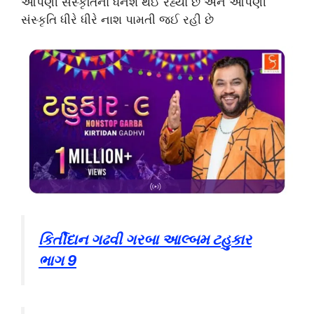
આપણી સંસ્કૃતિનો ધનશ થઈ રહ્યો છે અને આપણી
સંસ્કૃતિ ધીરે ધીરે નાશ પામતી જઈ રહી છે
કિર્તીદાન ગઢવી ગરબા આલ્બમ ટહુકાર
ભાગ 9