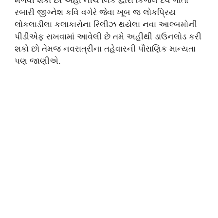
રબારી જીગ્નેશ કવિ વગેરે જેવા ખૂબ જ લોકપ્રિય
લોકલાડીલા કલાકારોના રિલીઝ થયેલા નવા આલ્બમોની
પીડીએફ રાખવામાં આવેલી છે તમે અહીંથી ડાઉનલોડ કરી
શકો છો તેમજ નવરાત્રીના તહેવારની પૌરાણિક માન્યતા
પણ જાણીએ.