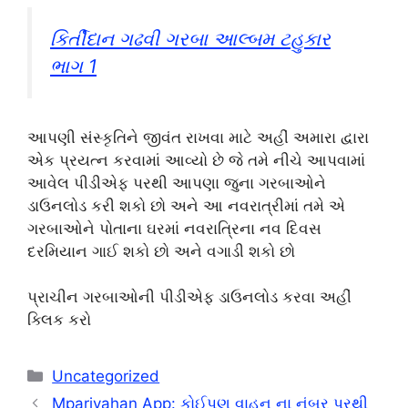
કિર્તીદાન ગઢવી ગરબા આલ્બમ ટહુકાર
ભાગ 1
આપણી સંસ્કૃતિને જીવંત રાખવા માટે અહીં અમારા દ્વારા
એક પ્રયત્ન કરવામાં આવ્યો છે જે તમે નીચે આપવામાં
આવેલ પીડીએફ પરથી આપણા જુના ગરબાઓને
ડાઉનલોડ કરી શકો છો અને આ નવરાત્રીમાં તમે એ
ગરબાઓને પોતાના ઘરમાં નવરાત્રિના નવ દિવસ
દરમિયાન ગાઈ શકો છો અને વગાડી શકો છો
પ્રાચીન ગરબાઓની પીડીએફ ડાઉનલોડ કરવા અહીં
ક્લિક કરો
Categories
Uncategorized
Mparivahan App: કોઈપણ વાહન ના નંબર પરથી