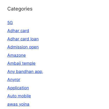
Categories
5G
Adhar card
Adhar card loan
Admission open
Amazone
Ambaji temple
Any bandhan app,
Anyror
Application
Auto mobile
awas yojna