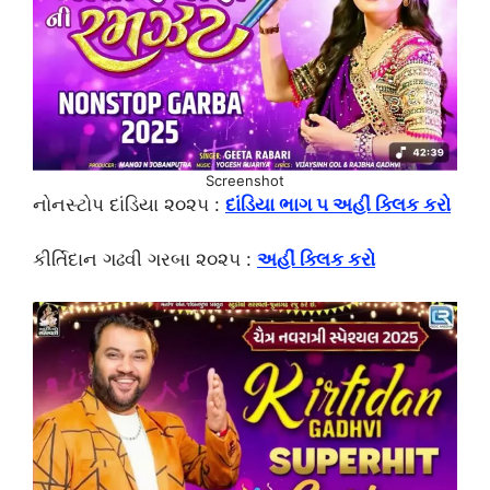
Screenshot
નોનસ્ટોપ દાંડિયા ૨૦૨૫ :
દાંડિયા ભાગ ૫ અહીં ક્લિક કરો
કીર્તિદાન ગઢવી ગરબા ૨૦૨૫ :
અહીં ક્લિક કરો