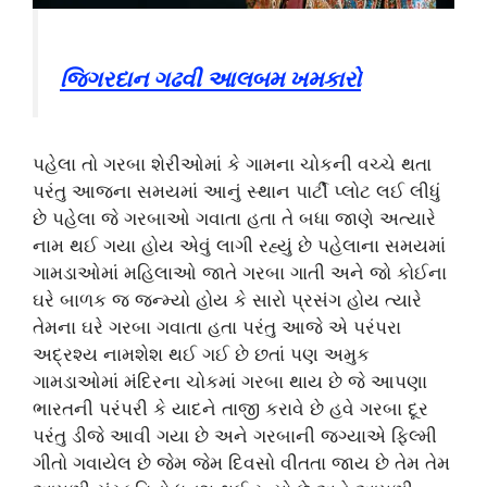
જિગરદાન ગઢવી આલબમ ખમકારો
પહેલા તો ગરબા શેરીઓમાં કે ગામના ચોકની વચ્ચે થતા
પરંતુ આજના સમયમાં આનું સ્થાન પાર્ટી પ્લોટ લઈ લીધું
છે પહેલા જે ગરબાઓ ગવાતા હતા તે બધા જાણે અત્યારે
નામ થઈ ગયા હોય એવું લાગી રહ્યું છે પહેલાના સમયમાં
ગામડાઓમાં મહિલાઓ જાતે ગરબા ગાતી અને જો કોઈના
ઘરે બાળક જ જન્મ્યો હોય કે સારો પ્રસંગ હોય ત્યારે
તેમના ઘરે ગરબા ગવાતા હતા પરંતુ આજે એ પરંપરા
અદ્રશ્ય નામશેશ થઈ ગઈ છે છતાં પણ અમુક
ગામડાઓમાં મંદિરના ચોકમાં ગરબા થાય છે જે આપણા
ભારતની પરંપરી કે યાદને તાજી કરાવે છે હવે ગરબા દૂર
પરંતુ ડીજે આવી ગયા છે અને ગરબાની જગ્યાએ ફિલ્મી
ગીતો ગવાયેલ છે જેમ જેમ દિવસો વીતતા જાય છે તેમ તેમ