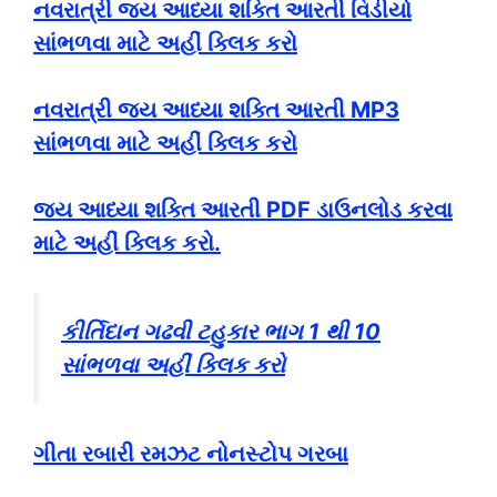
નવરાત્રી જય આધ્યા શક્તિ આરતી વિડીયો
સાંભળવા માટે અહીં ક્લિક કરો
નવરાત્રી જય આધ્યા શક્તિ આરતી MP3
સાંભળવા માટે અહીં ક્લિક કરો
જય આધ્યા શક્તિ આરતી PDF ડાઉનલોડ કરવા
માટે અહીં ક્લિક કરો.
કીર્તિદાન ગઢવી ટહુકાર ભાગ 1 થી 10
સાંભળવા અહીં ક્લિક કરો
ગીતા રબારી રમઝટ નોનસ્ટોપ ગરબા