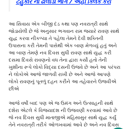
ટહુકાર ના ઢોલીડા ભાગ 7 અહીં ક્લિક કરો
આ સિવાય એક બીજી દંડ કથા પણ નવરાત્રી સાથે
જોડાયેલી છે જે અનુસાર ભગવાન રામ જ્યારે રાવણ સાથે
યુદ્ધ કરવા નીકળ્યા તે પહેલા તેમને દેવી શક્તિની
ઉપાસના કરી તેમની પાસેથી એક બાણ મેળવ્યું હતું અને
આ બાણ તેમણે નવ દિવસ સુધી રાવણ સાથે યુદ્ધ કરી
દસમા દિવસે રાવણનો વધ તેના દ્વારા કર્યો હતો તેની
ખુશીના રૂપે લોકો વિદ્યા દસની ઉજવે છે અને આ પરંપરા
ને લોકોએ આજે જાળવી રાખી છે અને આજે આપણે
લોકો રાવણનું પૂતળું દહન કરીને આ તહેવારને ઉજવીએ
છીએ
આજે વર્ષો બાદ પણ એ જ ઉમંગ અને ઉત્સાહની સાથે
દશેરા એટલે કે વિજયાદશ ની ઉજવણી કરવામાં આવે છે
જે નવ દિવસ સુધી માતાજીએ મહિસાસુર સાથે યુદ્ધ કર્યું
તેને નવરાત્રી તરીકે ઓળખવામાં આવે છે અને નવ દિવસ