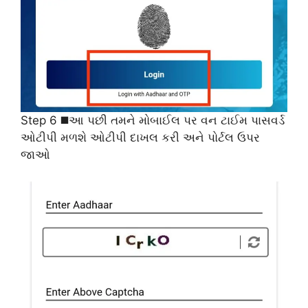
Step 6 ◼️આ પછી તમને મોબાઈલ પર વન ટાઈમ પાસવર્ડ
ઓટીપી મળશે ઓટીપી દાખલ કરી અને પોર્ટલ ઉપર
જાઓ