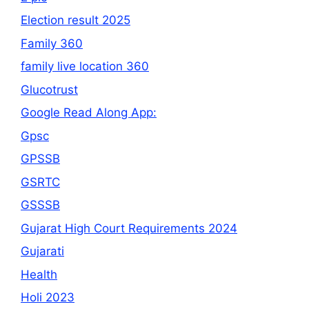
Election result 2025
Family 360
family live location 360
Glucotrust
Google Read Along App:
Gpsc
GPSSB
GSRTC
GSSSB
Gujarat High Court Requirements 2024
Gujarati
Health
Holi 2023