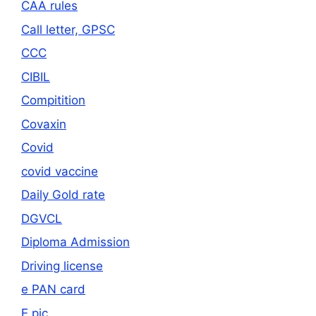
CAA rules
Call letter, GPSC
CCC
CIBIL
Compitition
Covaxin
Covid
covid vaccine
Daily Gold rate
DGVCL
Diploma Admission
Driving license
e PAN card
E pic