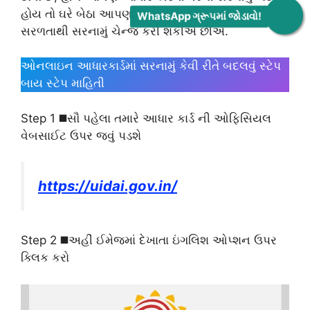
હોય તો ઘરે બેઠા આપણા સ્માર્ટફોન દ્વારા જ આપણે
WhatsApp ગ્રૂપમાં જોડાવો!
સરળતાથી સરનામું ચેન્જ કરી શકીએ છીએ.
ઓનલાઇન આધારકાર્ડમાં સરનામું કેવી રીતે બદલવું સ્ટેપ
બાય સ્ટેપ માહિતી
Step 1 ◼️સૌ પહેલા તમારે આધાર કાર્ડ ની ઓફિસિયલ
વેબસાઈટ ઉપર જવું પડશે
https://uidai.gov.in/
Step 2 ◼️અહીં ઈમેજમાં દેખાતા ઇંગલિશ ઓપ્શન ઉપર
ક્લિક કરો