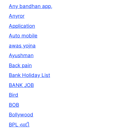
Any bandhan app,
Anyror
Application
Auto mobile
awas yojna
Ayushman
Back pain
Bank Holiday List
BANK JOB
Bird
BOB
Bollywood
BPL યાદી