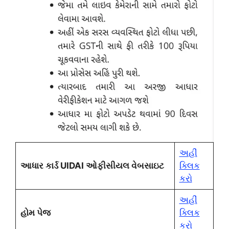
અહીં
આધાર કાર્ડ UIDAI ઓફીસીયલ વેબસાઇટ
ક્લિક
કરો
અહીં
હોમ પેજ
ક્લિક
કરો