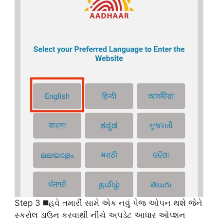
Step 3 ◼️હવે તમારી સામે એક નવું પેજ ઓપન થશે જેને
સ્ક્રોલ ડાઉન કરવાથી નીચે અપડેટ આધાર ઓપ્શન