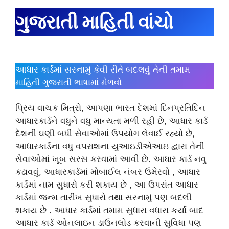
ગુજરાતી માહિતી વાંચો
આધાર કાર્ડમાં સરનામું કેવી રીતે બદલવું તેની તમામ
માહિતી ગુજરાતી ભાષામાં મેળવો
પ્રિય વાચક મિત્રો, આપણા ભારત દેશમાં દિનપ્રતિદિન
આધારકાર્ડને વધુને વધુ માન્યતા મળી રહી છે, આધાર કાર્ડ
દેશની ઘણી બધી સેવાઓમાં ઉપયોગ લેવાઈ રહ્યો છે,
આધારકાર્ડના વધુ વપરાશના યુઆઇડીએઆઇ દ્વારા તેની
સેવાઓમાં ખૂબ સરસ કરવામાં આવી છે. આધાર કાર્ડ નવુ
કઢાવવું, આધારકાર્ડમાં મોબાઈલ નંબર ઉમેરવો , આધાર
કાર્ડમાં નામ સુધારો કરી શકાય છે , આ ઉપરાંત આધાર
કાર્ડમાં જન્મ તારીખ સુધારો તથા સરનામું પણ બદલી
શકાય છે . આધાર કાર્ડમાં તમામ સુધારા વધારા કર્યા બાદ
આધાર કાર્ડ ઓનલાઇન ડાઉનલોડ કરવાની સુવિધા પણ