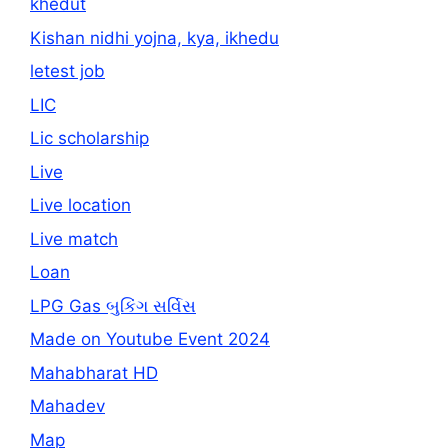
khedut
Kishan nidhi yojna, kya, ikhedu
letest job
LIC
Lic scholarship
Live
Live location
Live match
Loan
LPG Gas બુકિંગ સર્વિસ
Made on Youtube Event 2024
Mahabharat HD
Mahadev
Map