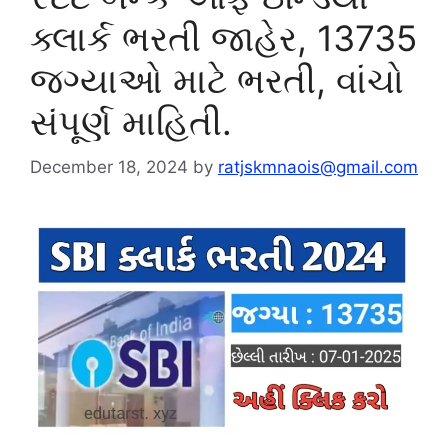
ક્લાર્ક ભરતી જાહેર, 13735
જગ્યાઓ માટે ભરતી, વાંચો
સંપૂર્ણ માહિતી.
December 18, 2024
by
ratjskmnaois@gmail.com