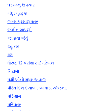
ઘરગથ્થુ ઉપચાર
ચંદ્રગ્રહણ
જન્મ પ્રમાણપત્ર
જમીન માપણી
જાણવા જેવું
ટહુકાર
ધર્મ
ધોરણ 12 પરીક્ષા ટાઈમટેબલ
નિયમો
પક્ષીઓનો મધુર અવાજ
પંડિત દિન દયાળ , આવાસ યોજના,
પરિણામ
પરિપત્ર