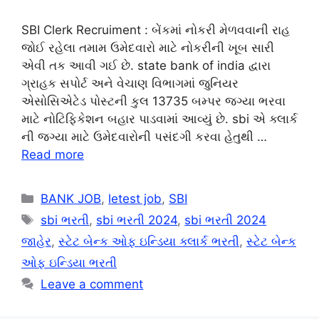
SBI Clerk Recruiment : બેંકમાં નોકરી મેળવવાની રાહ
જોઈ રહેલા તમામ ઉમેદવારો માટે નોકરીની ખૂબ સારી
એવી તક આવી ગઈ છે. state bank of india દ્વારા
ગ્રાહક સપોર્ટ અને વેચાણ વિભાગમાં જુનિયર
એસોસિએટેડ પોસ્ટની કુલ 13735 બમ્પર જગ્યા ભરવા
માટે નોટિફિકેશન બહાર પાડવામાં આવ્યું છે. sbi એ ક્લાર્ક
ની જગ્યા માટે ઉમેદવારોની પસંદગી કરવા હેતુથી …
Read more
Categories
BANK JOB
,
letest job
,
SBI
Tags
sbi ભરતી
,
sbi ભરતી 2024
,
sbi ભરતી 2024
જાહેર
,
સ્ટેટ બેન્ક ઓફ ઇન્ડિયા ક્લાર્ક ભરતી
,
સ્ટેટ બેન્ક
ઓફ ઇન્ડિયા ભરતી
Leave a comment