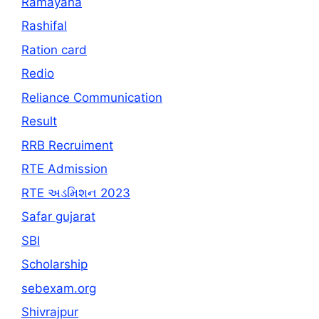
Ramayana
Rashifal
Ration card
Redio
Reliance Communication
Result
RRB Recruiment
RTE Admission
RTE અડમિશન 2023
Safar gujarat
SBI
Scholarship
sebexam.org
Shivrajpur