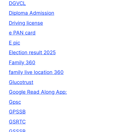
DGVCL
Diploma Admission
Driving license
e PAN card
E pic
Election result 2025
Family 360
family live location 360
Glucotrust
Google Read Along App:
Gpsc
GPSSB
GSRTC
GSSSB