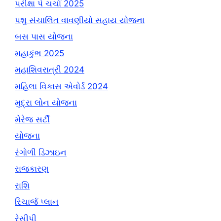
પરીક્ષા પે ચર્ચા 2025
પશુ સંચાલિત વાવણીયો સહાય યોજના
બસ પાસ યોજના
મહાકુંભ 2025
મહાશિવરાત્રી 2024
મહિલા વિકાસ એવોર્ડ 2024
મુદ્રા લોન યોજના
મેરેજ સર્ટી
યોજના
રંગોળી ડિઝાઇન
રાજકારણ
રાશિ
રિચાર્જ પ્લાન
રેસીપી