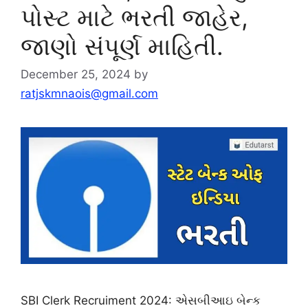
પોસ્ટ માટે ભરતી જાહેર,
જાણો સંપૂર્ણ માહિતી.
December 25, 2024
by
ratjskmnaois@gmail.com
SBI Clerk Recruiment 2024: એસબીઆઇ બેન્ક