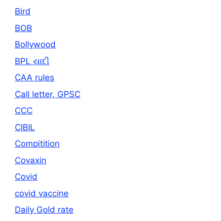
Bird
BOB
Bollywood
BPL યાદી
CAA rules
Call letter, GPSC
CCC
CIBIL
Compitition
Covaxin
Covid
covid vaccine
Daily Gold rate