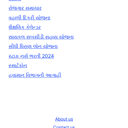
રોજગાર સમાચાર
વહાલી દિકરી યોજના
શૈક્ષણિક કેલેન્ડર
સાયકલ સબસીડી સહાય યોજના
સીધી ધિરાણ લોન યોજના
સ્ટાફ નર્સ ભરતી 2024
સ્માર્ટફોન
હવામાન વિભાગની આગાહી
About us
Contact us