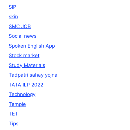
SIP
skin
SMC JOB
Social news
Spoken English App
Stock market
Study Materials
Tadpatri sahay yojna
TATA ILP 2022
Technology
Temple
TET
Tips