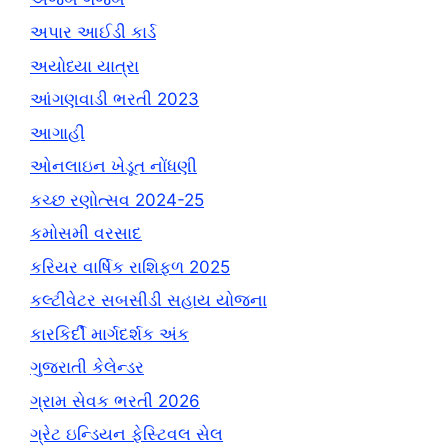
અપાર આઈડી કાર્ડ
અયોધ્યા યાત્રા
આંગણવાડી ભરતી 2023
આગાહી
ઓનલાઇન ખેડૂત નોંધણી
કચ્છ રણોત્સવ 2024-25
કમોસમી વરસાદ
કરિયર વાર્ષિક રાશિફળ 2025
કલ્ટીવેટર સબસીડી સહાય યોજના
કારકિર્દી માર્ગદર્શક અંક
ગુજરાતી કેલેન્ડર
ગ્રામ સેવક ભરતી 2026
ગ્રેટ ઇન્ડિયન ફેસ્ટિવલ સેલ