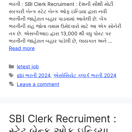
ભરતી : SBI Clerk Recruiment : દેશની સૌથી મોટી
સરકારી બેન્ક સ્ટેટ બેન્ક ઓફ ઇન્ડિયા દ્વારા નવી
ભરતીની જાહેરાત બહાર પાડવામાં આવેલી છે. બેંક
ભરતીની રાહ જોતા તમામ ઉમેદવારો માટે આ એક સોનેરી
તક છે. એસબીઆઇ દ્વારા 13,000 થી વધુ પોસ્ટ પર
ભરતીની જાહેરાત બહાર પાડેલી છે, લાયકાત અને …
Read more
Categories
letest job
Tags
sbi ભરતી 2024
,
એસોસિયેટ ક્લાર્ક ભરતી 2024
Leave a comment
SBI Clerk Recruiment :
સ્ટેટ બેન્ક ઓફ ઇન્ડિયા