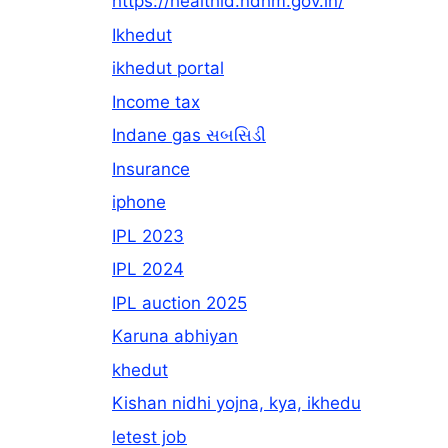
https://healthid.ndhm.gov.in/
Ikhedut
ikhedut portal
Income tax
Indane gas સબસિડી
Insurance
iphone
IPL 2023
IPL 2024
IPL auction 2025
Karuna abhiyan
khedut
Kishan nidhi yojna, kya, ikhedu
letest job