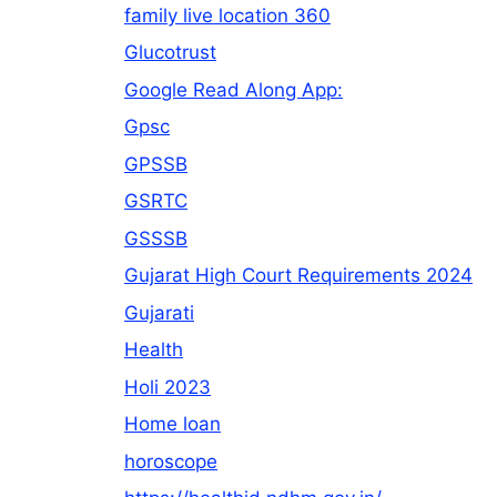
family live location 360
Glucotrust
Google Read Along App:
Gpsc
GPSSB
GSRTC
GSSSB
Gujarat High Court Requirements 2024
Gujarati
Health
Holi 2023
Home loan
horoscope