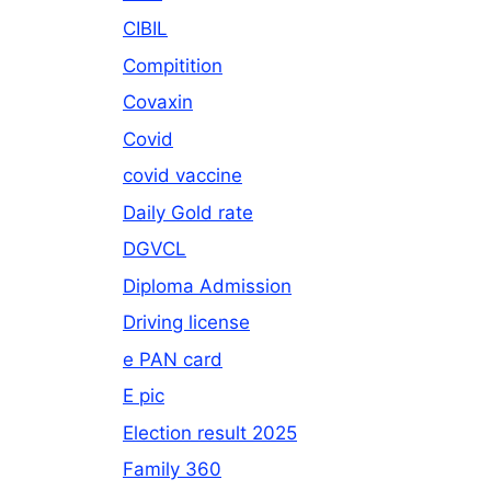
CIBIL
Compitition
Covaxin
Covid
covid vaccine
Daily Gold rate
DGVCL
Diploma Admission
Driving license
e PAN card
E pic
Election result 2025
Family 360