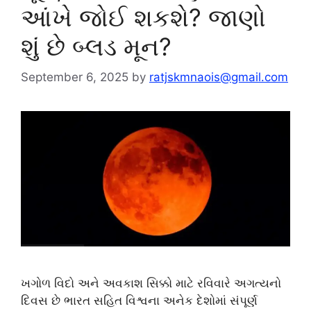
આંખે જોઈ શકશે? જાણો
શું છે બ્લડ મૂન?
September 6, 2025
by
ratjskmnaois@gmail.com
ખગોળ વિદો અને અવકાશ સિક્કો માટે રવિવારે અગત્યનો
દિવસ છે ભારત સહિત વિશ્વના અનેક દેશોમાં સંપૂર્ણ