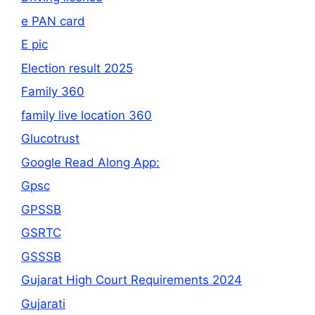
e PAN card
E pic
Election result 2025
Family 360
family live location 360
Glucotrust
Google Read Along App:
Gpsc
GPSSB
GSRTC
GSSSB
Gujarat High Court Requirements 2024
Gujarati