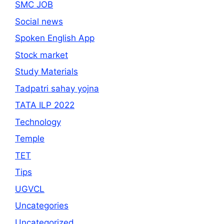
SMC JOB
Social news
Spoken English App
Stock market
Study Materials
Tadpatri sahay yojna
TATA ILP 2022
Technology
Temple
TET
Tips
UGVCL
Uncategories
Uncategorized