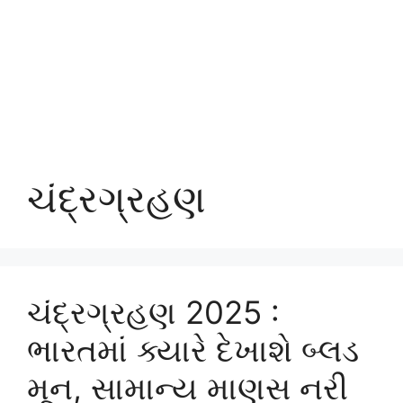
ચંદ્રગ્રહણ
ચંદ્રગ્રહણ 2025 :
ભારતમાં ક્યારે દેખાશે બ્લડ
મૂન, સામાન્ય માણસ નરી