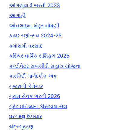
આંગણવાડી ભરતી 2023
આગાહી
ઓનલાઇન ખેડૂત નોંધણી
કચ્છ રણોત્સવ 2024-25
કમોસમી વરસાદ
કરિયર વાર્ષિક રાશિફળ 2025
કલ્ટીવેટર સબસીડી સહાય યોજના
કારકિર્દી માર્ગદર્શક અંક
ગુજરાતી કેલેન્ડર
ગ્રામ સેવક ભરતી 2026
ગ્રેટ ઇન્ડિયન ફેસ્ટિવલ સેલ
ઘરગથ્થુ ઉપચાર
ચંદ્રગ્રહણ