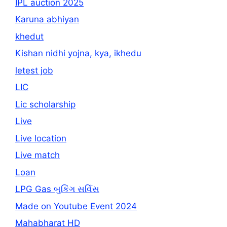
IPL auction 2025
Karuna abhiyan
khedut
Kishan nidhi yojna, kya, ikhedu
letest job
LIC
Lic scholarship
Live
Live location
Live match
Loan
LPG Gas બુકિંગ સર્વિસ
Made on Youtube Event 2024
Mahabharat HD