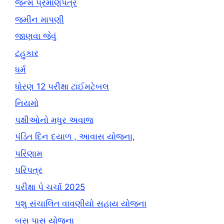
જન્મ પ્રમાણપત્ર
જમીન માપણી
જાણવા જેવું
ટહુકાર
ધર્મ
ધોરણ 12 પરીક્ષા ટાઈમટેબલ
નિયમો
પક્ષીઓનો મધુર અવાજ
પંડિત દિન દયાળ , આવાસ યોજના,
પરિણામ
પરિપત્ર
પરીક્ષા પે ચર્ચા 2025
પશુ સંચાલિત વાવણીયો સહાય યોજના
બસ પાસ યોજના