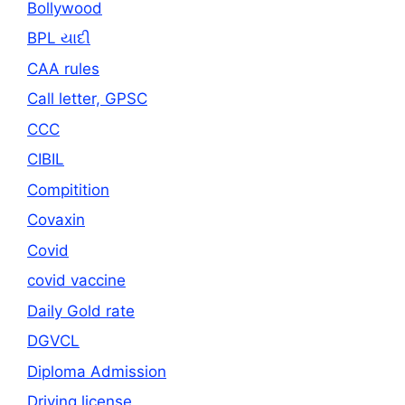
Bollywood
BPL યાદી
CAA rules
Call letter, GPSC
CCC
CIBIL
Compitition
Covaxin
Covid
covid vaccine
Daily Gold rate
DGVCL
Diploma Admission
Driving license