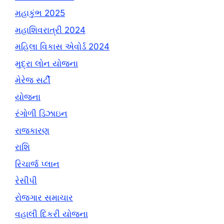
મહાકુંભ 2025
મહાશિવરાત્રી 2024
મહિલા વિકાસ એવોર્ડ 2024
મુદ્રા લોન યોજના
મેરેજ સર્ટી
યોજના
રંગોળી ડિઝાઇન
રાજકારણ
રાશિ
રિચાર્જ પ્લાન
રેસીપી
રોજગાર સમાચાર
વહાલી દિકરી યોજના