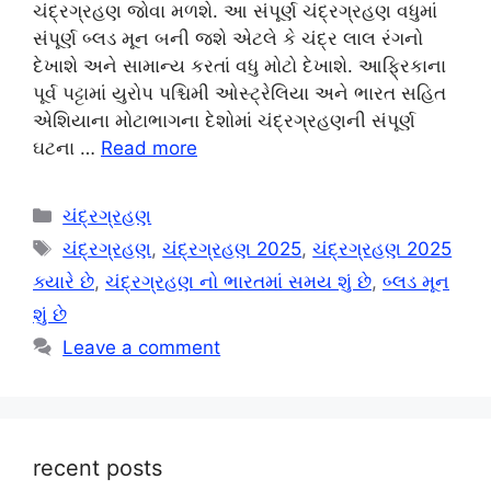
ચંદ્રગ્રહણ જોવા મળશે. આ સંપૂર્ણ ચંદ્રગ્રહણ વધુમાં
સંપૂર્ણ બ્લડ મૂન બની જશે એટલે કે ચંદ્ર લાલ રંગનો
દેખાશે અને સામાન્ય કરતાં વધુ મોટો દેખાશે. આફ્રિકાના
પૂર્વ પટ્ટામાં યુરોપ પશ્ચિમી ઓસ્ટ્રેલિયા અને ભારત સહિત
એશિયાના મોટાભાગના દેશોમાં ચંદ્રગ્રહણની સંપૂર્ણ
ઘટના …
Read more
Categories
ચંદ્રગ્રહણ
Tags
ચંદ્રગ્રહણ
,
ચંદ્રગ્રહણ 2025
,
ચંદ્રગ્રહણ 2025
ક્યારે છે
,
ચંદ્રગ્રહણ નો ભારતમાં સમય શું છે
,
બ્લડ મૂન
શું છે
Leave a comment
recent posts