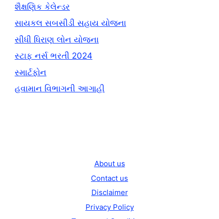
શૈક્ષણિક કેલેન્ડર
સાયકલ સબસીડી સહાય યોજના
સીધી ધિરાણ લોન યોજના
સ્ટાફ નર્સ ભરતી 2024
સ્માર્ટફોન
હવામાન વિભાગની આગાહી
About us
Contact us
Disclaimer
Privacy Policy