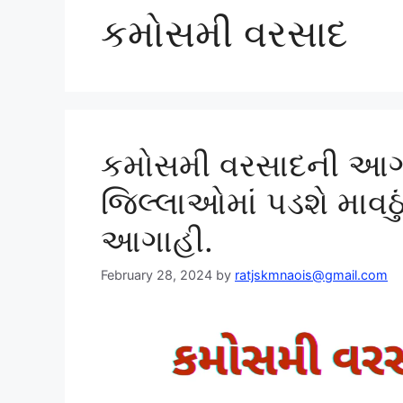
કમોસમી વરસાદ
કમોસમી વરસાદની આગા
જિલ્લાઓમાં પડશે માવઠ
આગાહી.
February 28, 2024
by
ratjskmnaois@gmail.com