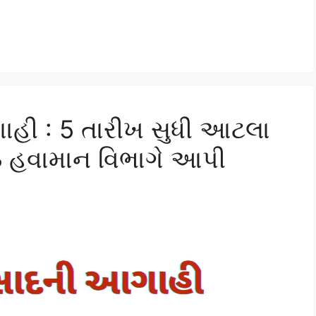
હી : 5 તારીખ સુધી આટલા
ું હવામાન વિભાગે આપી