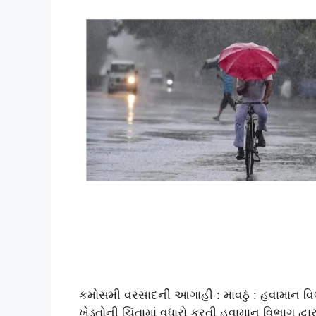
કમોસમી વરસાદની આગાહી : માવઠું : હવામાન વ
ખેડૂતોની ચિંતામાં વધારો કરતી હવામાન વિભાગ દ