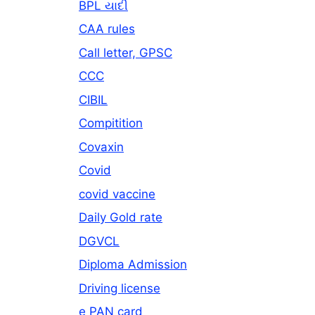
BPL યાદી
CAA rules
Call letter, GPSC
CCC
CIBIL
Compitition
Covaxin
Covid
covid vaccine
Daily Gold rate
DGVCL
Diploma Admission
Driving license
e PAN card