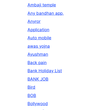
Ambaji temple
Any bandhan app,
Anyror
Application
Auto mobile
awas yojna
Ayushman
Back pain
Bank Holiday List
BANK JOB
Bird
BOB
Bollywood