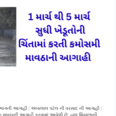
િભાગની આગાહી : અંબાલાલ પટેલ ની વરસાદ ની આગાહી :
્વારા માવઠાની આગાહી કરવામાં આવેલી છે. હાલ શિયાળાની