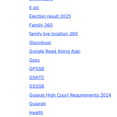
E pic
Election result 2025
Family 360
family live location 360
Glucotrust
Google Read Along App:
Gpsc
GPSSB
GSRTC
GSSSB
Gujarat High Court Requirements 2024
Gujarati
Health