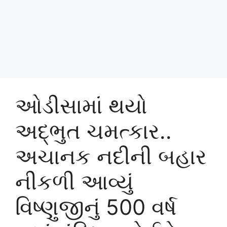
ઓડીસામાં થયો
અદ્ભુત ચમત્કાર..
અચાનક નદીની બહાર
નીકળી આવ્યું
વિષ્ણુજીનું 500 વર્ષ