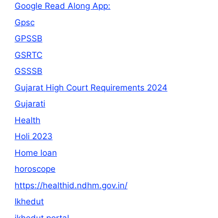
Google Read Along App:
Gpsc
GPSSB
GSRTC
GSSSB
Gujarat High Court Requirements 2024
Gujarati
Health
Holi 2023
Home loan
horoscope
https://healthid.ndhm.gov.in/
Ikhedut
ikhedut portal