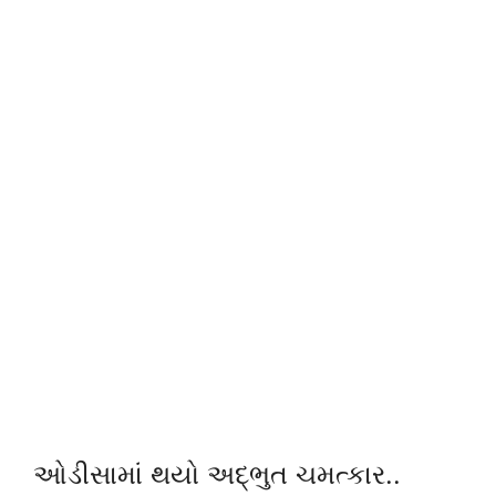
ઓડીસામાં થયો અદ્ભુત ચમત્કાર..