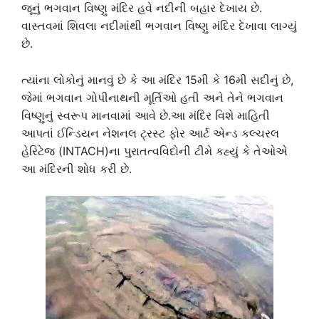
જૂનું ભગવાન વિષ્ણુ મંદિર હવે નદીની બહાર દેખાય છે.
વાસ્તવમાં શિવલા નદીમાંથી ભગવાન વિષ્ણુ મંદિર દેખાવા લાગ્યું
છે.
ત્યાંના લોકોનું માનવું છે કે આ મંદિર 15મી કે 16મી સદીનું છે,
જેમાં ભગવાન ગોપીનાથની મૂર્તિઓ હતી અને તેને ભગવાન
વિષ્ણુનું સ્વરૂપ માનવામાં આવે છે.આ મંદિર વિશે માહિતી
આપતાં ઈન્ડિયન નેશનલ ટ્રસ્ટ ફોર આર્ટ એન્ડ કલ્ચરલ
હેરિટેજ (INTACH)ના પુરાતત્વવિદોની ટીમે કહ્યું કે તેઓએ
આ મંદિરની શોધ કરી છે.