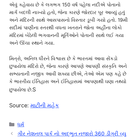
એવું કહેવાય છે કે લગભગ 150 વર્ષ પહેલા નદીએ પોતાનો
માર્ગ બદલી નાખ્યો હતો, જેના કારણે જોરદાર પૂર આવ્યું હતું
અને મંદિરની સાથે આસપાસનો વિસ્તાર ડૂબી ગયો હતો. 19મી
સદીમાં પાણીના સ્તરથી વધતા ખતરાને જોતા અહીંના લોકો
મંદિરમાં બેઠેલી ભગવાનની મૂર્તિઓને પોતાની સાથે લઈ ગયા
અને ઊંચા સ્થાને ગયા.
મિત્રો, અનિલ ધીરને વિશ્વાસ છે કે ભારતમાં આવા સેંકડો
છુપાયેલા મંદિરો છે, જેના કારણે આપણે આપણી સંસ્કૃતિ અને
સભ્યતાની નજીક આવી શક્યા છીએ, તેઓ એમ પણ કહે છે
કે ભારતીય ઈતિહાસ અને ઈતિહાસમાં આપણાથી ઘણા તથ્યો
S
છુપાયેલા છે.
Source:
માટીની મહેક
Categories
ધર્મ
ગીર નેશનલ પાર્ક નો અદ્ભુત નજારો 360 ડીગ્રી વ્યુ