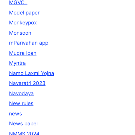
MGVCL
Model paper
Monkeypox
Monsoon
mParivahan app
Mudra loan
Myntra
Namo Laxmi Yojna
Navaratri 2023
Navodaya
New rules
news
News paper
NMMS 2024