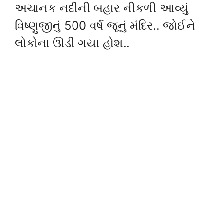
અચાનક નદીની બહાર નીકળી આવ્યું
વિષ્ણુજીનું 500 વર્ષ જૂનું મંદિર.. જોઈને
લોકોના ઊડી ગયા હોશ..