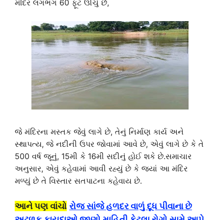
મંદિર લગભગ 60 ફૂટ ઊંચું છે,
જે મંદિરના મસ્તક જેવું લાગે છે, તેનું નિર્માણ કાર્ય અને
સ્થાપત્ય, જે નદીની ઉપર જોવામાં આવે છે, એવું લાગે છે કે તે
500 વર્ષ જૂનું, 15મી કે 16મી સદીનું હોઈ શકે છે.સમાચાર
અનુસાર, એવું કહેવામાં આવી રહ્યું છે કે જ્યાં આ મંદિર
મળ્યું છે તે વિસ્તાર સતપાટના કહેવાય છે.
આને પણ વાંચો
રોજ સાંજે હળદર વાળું દૂધ પીવાના છે
અઢળક ફાયદાઓ જાણો માહિતી કેટલા રોગો સામે આપે