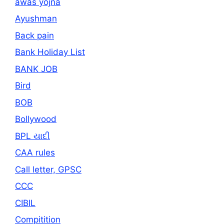
awas yojna
Ayushman
Back pain
Bank Holiday List
BANK JOB
Bird
BOB
Bollywood
BPL યાદી
CAA rules
Call letter, GPSC
CCC
CIBIL
Compitition