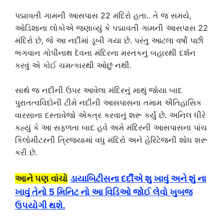
પદ્માવતી ગામની આસપાસ 22 મંદિરો હતા.. તે જ સમયે,
ઓડિશાના લોકોએ જણાવ્યું કે પદ્માવતી ગામની આસપાસ 22
મંદિરો છે, જે આ નદીમાં ડૂબી ગયા છે. પરંતુ આટલા વર્ષો પછી
ભગવાન ગોપીનાથ દેવના મંદિરના મસ્તકનું બહારથી દર્શન
કરવું એ કોઈ ચમત્કારથી ઓછું નથી.
સાથે જ નદીની ઉપર આવેલા મંદિરનું માથું જોયા બાદ
પુરાતત્વવિદોની ટીમે નદીની આસપાસના તમામ ઐતિહાસિક
વારસાના દસ્તાવેજો એકત્ર કરવાનું શરૂ કર્યું છે. અનિલ ધીરે
કહ્યું કે આ સફળતા બાદ હવે અમે મંદિરની આસપાસના પાંચ
કિલોમીટરની ત્રિજ્યામાં વધુ મંદિરો અને હેરિટેજની શોધ શરૂ
કરી છે.
આને પણ વાંચો
ડાયાબિટીસના દર્દીએ શુ ખાવું અને શું ના
ખાવું તેનો 5 મિનિટ નો આ વિડિઓ જોઈ લેવો ખુબજ
ઉપયોગી થશે.