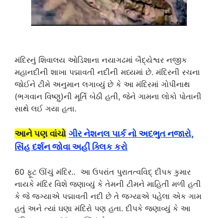
મંદિરનું શિવાલય ઓડિશાના નયાગઢમાં બૈદ્યેશ્વર નજીક
મહાનદીની શાખા પદ્માવતી નદીની મધ્યમાં છે. મંદિરની રચના
જોઈને ટીમે અનુમાન લગાવ્યું છે કે આ મંદિરમાં ગોપીનાથ
(ભગવાન વિષ્ણુ)ની મૂર્તિ બેઠી હતી, જેને ગામના લોકો પોતાની
સાથે લઈ ગયા હતા.
આને પણ વાંચો
ગીર નેશનલ પાર્ક નો અદભુત નજારો,
સિંહ દર્શન જોવા અહીં ક્લિક કરો
60 ફૂટ ઊંચું મંદિર.. આ ઉપરાંત પુરાતત્વવિદ્ દીપક કુમાર
નાયકે મંદિર વિશે જણાવ્યું કે તેમની ટીમને માહિતી મળી હતી
કે જે જગ્યાએ પદ્માવતી નદી છે તે જગ્યાએ પહેલા એક ગામ
હતું અને ત્યાં ઘણા મંદિરો પણ હતા. દીપકે જણાવ્યું કે આ