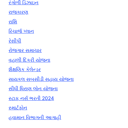
રંગોળી ડિઝાઇન
રાજકારણ
રાશિ
રિચાર્જ પ્લાન
રેસીપી
રોજગાર સમાચાર
વહાલી દિકરી યોજના
શૈક્ષણિક કેલેન્ડર
સાયકલ સબસીડી સહાય યોજના
સીધી ધિરાણ લોન યોજના
સ્ટાફ નર્સ ભરતી 2024
સ્માર્ટફોન
હવામાન વિભાગની આગાહી