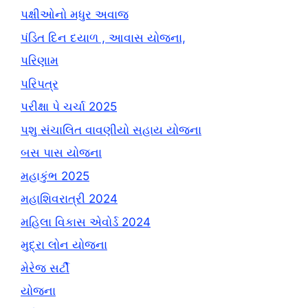
પક્ષીઓનો મધુર અવાજ
પંડિત દિન દયાળ , આવાસ યોજના,
પરિણામ
પરિપત્ર
પરીક્ષા પે ચર્ચા 2025
પશુ સંચાલિત વાવણીયો સહાય યોજના
બસ પાસ યોજના
મહાકુંભ 2025
મહાશિવરાત્રી 2024
મહિલા વિકાસ એવોર્ડ 2024
મુદ્રા લોન યોજના
મેરેજ સર્ટી
યોજના