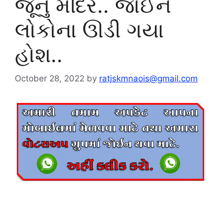
જૂનું મંદિર.. જોઈને
લોકોના ઊડી ગયા
હોશ..
October 28, 2022
by
ratjskmnaois@gmail.com