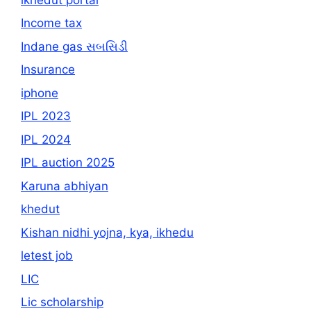
Income tax
Indane gas સબસિડી
Insurance
iphone
IPL 2023
IPL 2024
IPL auction 2025
Karuna abhiyan
khedut
Kishan nidhi yojna, kya, ikhedu
letest job
LIC
Lic scholarship