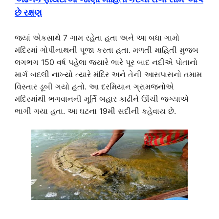
છે રક્ષણ
જ્યાં એકસાથે 7 ગામ રહેતા હતા અને આ બધા ગામો
મંદિરમાં ગોપીનાથની પૂજા કરતા હતા. મળતી માહિતી મુજબ
લગભગ 150 વર્ષ પહેલા જ્યારે ભારે પૂર બાદ નદીએ પોતાનો
માર્ગ બદલી નાખ્યો ત્યારે મંદિર અને તેની આસપાસનો તમામ
વિસ્તાર ડૂબી ગયો હતો. આ દરમિયાન ગ્રામજનોએ
મંદિરમાંથી ભગવાનની મૂર્તિ બહાર કાઢીને ઊંચી જગ્યાએ
ભાગી ગયા હતા. આ ઘટના 19મી સદીની કહેવાય છે.