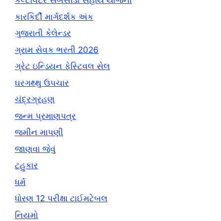
કલ્ટીવેટર સબસીડી સહાય યોજના
કારકિર્દી માર્ગદર્શક અંક
ગુજરાતી કેલેન્ડર
ગ્રામ સેવક ભરતી 2026
ગ્રેટ ઇન્ડિયન ફેસ્ટિવલ સેલ
ઘરગથ્થુ ઉપચાર
ચંદ્રગ્રહણ
જન્મ પ્રમાણપત્ર
જમીન માપણી
જાણવા જેવું
ટહુકાર
ધર્મ
ધોરણ 12 પરીક્ષા ટાઈમટેબલ
નિયમો