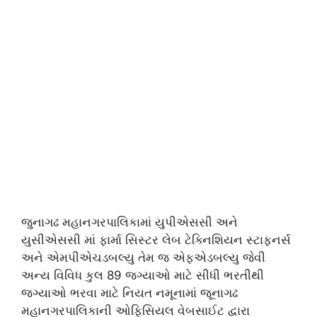
જુનાગઢ મહાનગરપાલિકામાં યુપીએસસી અને
યુસીએસસી માં ફાર્મા સિસ્ટર લેબ ટેક્નિશિયન સ્ટાફનર્સ
અને એમપીએચડબલ્યુ તેમ જ એફએડબલ્યુ જેવી
અન્ય વિવિધ કુલ 89 જગ્યાઓ માટે સીધી ભરતીથી
જગ્યાઓ ભરવા માટે નિયત નમૂનામાં જૂનાગઢ
મહાનગરપાલિકાની ઓફિસિયલ વેબસાઈટ દ્વારા