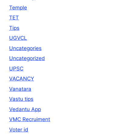
Temple
TET
Tips
UGVCL
Uncategories
Uncategorized
UPSC
VACANCY
Vanatara
Vastu tips
Vedantu App
VMC Recruiment
Voter id