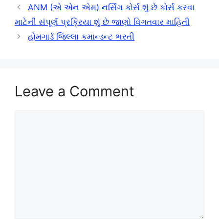
ANM (એ એન એમ) નર્સિંગ કોર્સ શું છે કોર્સ કરવા
માટેની સંપૂર્ણ પ્રક્રિયા શું છે જાણો વિગતવાર માહિતી
હોમગાર્ડ જિલ્લા કમાન્ડન્ટ ભરતી
Leave a Comment
Comment