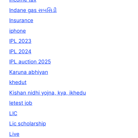
Indane gas સબસિડી
Insurance
iphone
IPL 2023
IPL 2024
IPL auction 2025
Karuna abhiyan
khedut
Kishan nidhi yojna, kya, ikhedu
letest job
LIC
Lic scholarship
Live