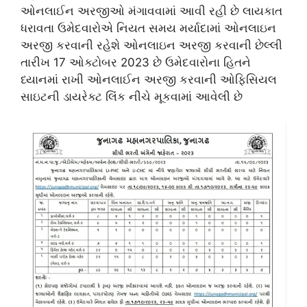
ઓનલાઈન અરજીઓ મંગાવવામાં આવી રહી છે લાયકાત
ધરાવતા ઉમેદવારોએ નિયત સમય મર્યાદામાં ઓનલાઇન
અરજી કરવાની રહેશે ઓનલાઇન અરજી કરવાની છેલ્લી
તારીખ 17 ઓક્ટોબર 2023 છે ઉમેદવારોના હિતને
ધ્યાનમાં રાખી ઓનલાઈન અરજી કરવાની ઓફિસિયલ
સાઇટની ડાયરેક્ટ લિંક નીચે મૂકવામાં આવેલી છે