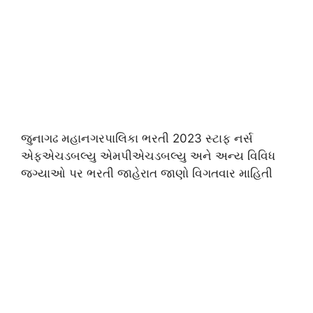
જુનાગઢ મહાનગરપાલિકા ભરતી 2023 સ્ટાફ નર્સ
એફએચડબલ્યુ એમપીએચડબલ્યુ અને અન્ય વિવિધ
જગ્યાઓ પર ભરતી જાહેરાત જાણો વિગતવાર માહિતી