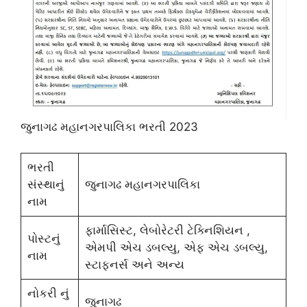
જુનાગઢ મહાનગરપાલિકા ભરતી 2023
ભરતી
સંસ્થાનું
જુનાગઢ મહાનગરપાલિકા
નામ
ફાર્માસિસ્ટ, લેબોરેટરી ટેક્નિશિયન ,
પોસ્ટનું
એમપી એચ ડબલ્યુ, એફ એચ ડબલ્યુ,
નામ
સ્ટાફનર્સ અને અન્ય
નોકરી નું
જુનાગઢ