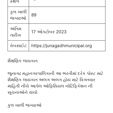
સ્થળ
કુલ ખાલી
89
જગ્યાઓ
અંતિમ
17 ઓક્ટોબર 2023
તારીખ
વેબસાઈટ
https://junagadhmunicipal.org
શૈક્ષણિક લાયકાત
જુનાગઢ મહાનગરપાલિકાની આ ભરતીમાં દરેક પોસ્ટ માટે
શૈક્ષણિક લાયકાત અલગ અલગ હોય માટે વિગતવાર
માહિતી નીચે આપેલ ઓફિસિયલ નોટિફિકેશન ની
સૂચનાઓને વાંચો
કુલ ખાલી જગ્યાઓ