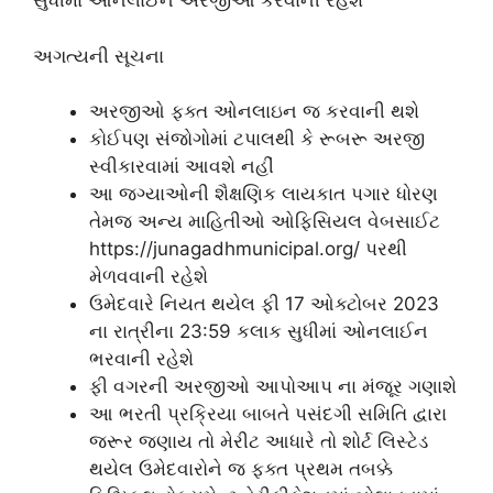
સુધીમાં ઓનલાઈન અરજીઓ કરવાની રહેશે
અગત્યની સૂચના
અરજીઓ ફક્ત ઓનલાઇન જ કરવાની થશે
કોઈપણ સંજોગોમાં ટપાલથી કે રૂબરૂ અરજી
સ્વીકારવામાં આવશે નહીં
આ જગ્યાઓની શૈક્ષણિક લાયકાત પગાર ધોરણ
તેમજ અન્ય માહિતીઓ ઓફિસિયલ વેબસાઈટ
https://junagadhmunicipal.org/ પરથી
મેળવવાની રહેશે
ઉમેદવારે નિયત થયેલ ફી 17 ઓક્ટોબર 2023
ના રાત્રીના 23:59 કલાક સુધીમાં ઓનલાઈન
ભરવાની રહેશે
ફી વગરની અરજીઓ આપોઆપ ના મંજૂર ગણાશે
આ ભરતી પ્રક્રિયા બાબતે પસંદગી સમિતિ દ્વારા
જરૂર જણાય તો મેરીટ આધારે તો શોર્ટ લિસ્ટેડ
થયેલ ઉમેદવારોને જ ફક્ત પ્રથમ તબક્કે