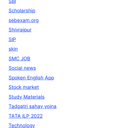
SBI
Scholarship
sebexam.org
Shivrajpur
SIP
skin
SMC JOB
Social news
Spoken English App
Stock market
Study Materials
Tadpatri sahay yojna
TATA ILP 2022
Technology