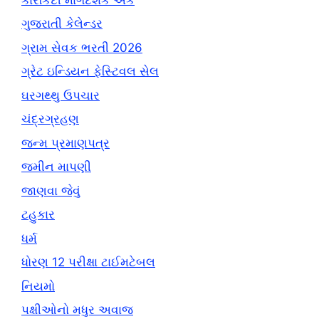
ગુજરાતી કેલેન્ડર
ગ્રામ સેવક ભરતી 2026
ગ્રેટ ઇન્ડિયન ફેસ્ટિવલ સેલ
ઘરગથ્થુ ઉપચાર
ચંદ્રગ્રહણ
જન્મ પ્રમાણપત્ર
જમીન માપણી
જાણવા જેવું
ટહુકાર
ધર્મ
ધોરણ 12 પરીક્ષા ટાઈમટેબલ
નિયમો
પક્ષીઓનો મધુર અવાજ