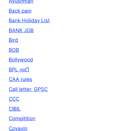
Ayushman
Back pain
Bank Holiday List
BANK JOB
Bird
BOB
Bollywood
BPL યાદી
CAA rules
Call letter, GPSC
CCC
CIBIL
Compitition
Covaxin