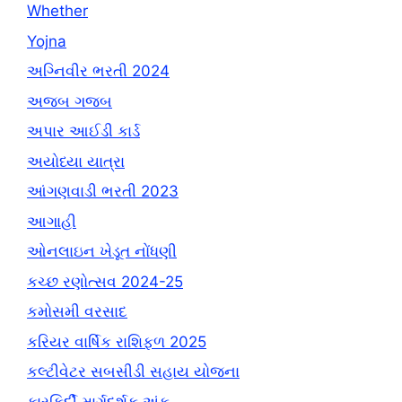
Whether
Yojna
અગ્નિવીર ભરતી 2024
અજબ ગજબ
અપાર આઈડી કાર્ડ
અયોધ્યા યાત્રા
આંગણવાડી ભરતી 2023
આગાહી
ઓનલાઇન ખેડૂત નોંધણી
કચ્છ રણોત્સવ 2024-25
કમોસમી વરસાદ
કરિયર વાર્ષિક રાશિફળ 2025
કલ્ટીવેટર સબસીડી સહાય યોજના
કારકિર્દી માર્ગદર્શક અંક