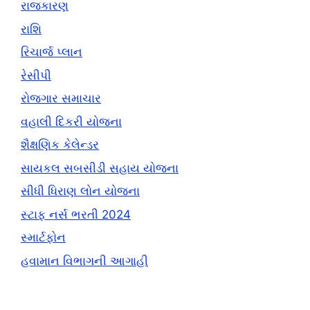
રાજકારણ
રાશિ
રિચાર્જ પ્લાન
રેસીપી
રોજગાર સમાચાર
વહાલી દિકરી યોજના
શૈક્ષણિક કેલેન્ડર
સાયકલ સબસીડી સહાય યોજના
સીધી ધિરાણ લોન યોજના
સ્ટાફ નર્સ ભરતી 2024
સ્માર્ટફોન
હવામાન વિભાગની આગાહી