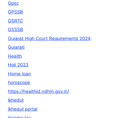
Gpsc
GPSSB
GSRTC
GSSSB
Gujarat High Court Requirements 2024
Gujarati
Health
Holi 2023
Home loan
horoscope
https://healthid.ndhm.gov.in/
Ikhedut
ikhedut portal
Income tax