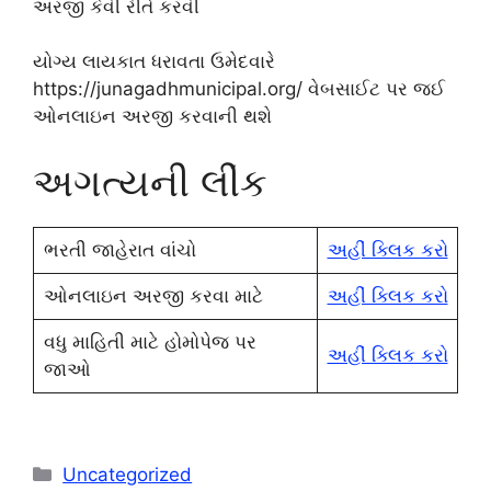
અરજી કેવી રીતે કરવી
યોગ્ય લાયકાત ધરાવતા ઉમેદવારે
https://junagadhmunicipal.org/ વેબસાઈટ પર જઈ
ઓનલાઇન અરજી કરવાની થશે
અગત્યની લીંક
ભરતી જાહેરાત વાંચો
અહીં ક્લિક કરો
ઓનલાઇન અરજી કરવા માટે
અહીં ક્લિક કરો
વધુ માહિતી માટે હોમોપેજ પર
અહીં ક્લિક કરો
જાઓ
Categories
Uncategorized