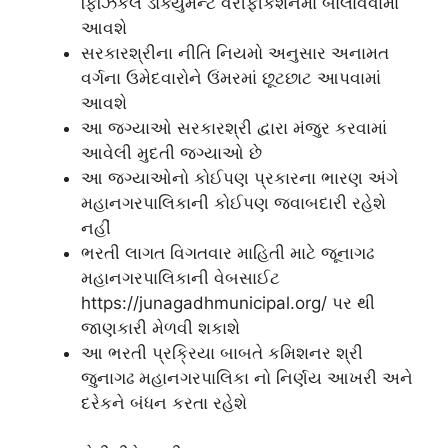
ફિઝિકલ ડોક્યુમેન્ટ વેરીફીકેશનમાં બોલાવવામાં
આવશે
સરકારશ્રીના નીતિ નિયમો અનુસાર અનામત
વર્ગના ઉમેદવારોને ઉંમરમાં છૂટછાટ આપવામાં
આવશે
આ જગ્યાઓ સરકારશ્રી દ્વારા મંજુર કરવામાં
આવેલી મુદતી જગ્યાઓ છે
આ જગ્યાઓનો કોઈપણ પ્રકારના ભારણ અંગે
મહાનગરપાલિકાની કોઈપણ જવાબદારી રહેશે
નહીં
ભરતી લાગત વિગતવાર માહિતી માટે જૂનાગઢ
મહાનગરપાલિકાની વેબસાઈટ
https://junagadhmunicipal.org/ પર થી
જાણકારી મેળવી શકાશે
આ ભરતી પ્રક્રિયા બાબતે કમિશનર શ્રી
જુનાગઢ મહાનગરપાલિકા નો નિર્ણય આખરી અને
દરેકને બંધન કરતા રહેશે