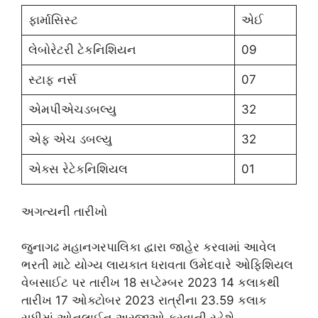
ફાર્માસિસ્ટ
એઈ
લેબોરેટરી ટેકનિશિયન
09
સ્ટાફ નર્સ
07
એમપીએચડબલ્યુ
32
એફ એચ ડબલ્યુ
32
એક્સ રેટેકનિશિયલ
01
અગત્યની તારીખો
જુનાગઢ મહાનગરપાલિકા દ્વારા જાહેર કરવામાં આવેલ
ભરતી માટે યોગ્ય લાયકાત ધરાવતા ઉમેદવારે ઓફિશિયલ
વેબસાઈટ પર તારીખ 18 સપ્ટેમ્બર 2023 14 કલાકથી
તારીખ 17 ઓક્ટોબર 2023 રાત્રીના 23.59 કલાક