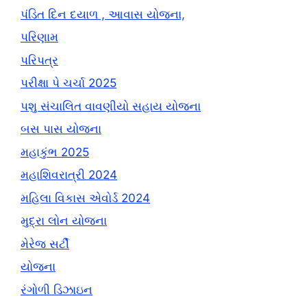
પંડિત દિન દયાળ , આવાસ યોજના,
પરિણામ
પરિપત્ર
પરીક્ષા પે ચર્ચા 2025
પશુ સંચાલિત વાવણીયો સહાય યોજના
બસ પાસ યોજના
મહાકુંભ 2025
મહાશિવરાત્રી 2024
મહિલા વિકાસ એવોર્ડ 2024
મુદ્રા લોન યોજના
મેરેજ સર્ટી
યોજના
રંગોળી ડિઝાઇન