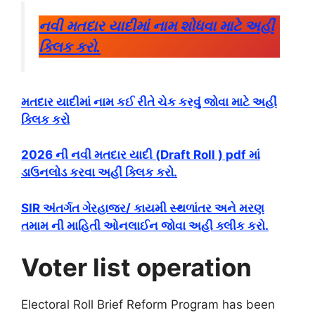
નવી મતદાર યાદીમાં નામ શોધવા માટે અહીં
ક્લિક કરો.
મતદાર યાદીમાં નામ કઈ રીતે ચેક કરવું જોવા માટે અહીં
ક્લિક કરો
2026 ની નવી મતદાર યાદી (Draft Roll ) pdf માં
ડાઉનલોડ કરવા અહીં ક્લિક કરો.
SIR અંતર્ગત ગેરહાજર/ કાયમી સ્થળાંતર અને મરણ
તમામ ની માહિતી ઓનલાઈન જોવા અહી ક્લીક કરો.
Voter list operation
Electoral Roll Brief Reform Program has been