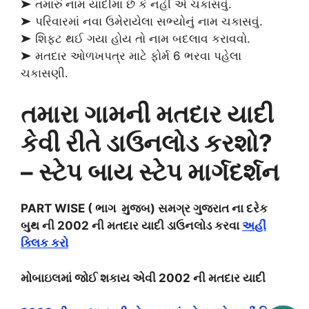
➤ તમારું નામ યાદીમાં છે કે નહીં એ ચકાસવું.
➤ પરિવારમાં નવા ઉમેરાયેલા સભ્યોનું નામ ચકાસવું.
➤ શિફ્ટ થઈ ગયા હોય તો નામ બદલાવ કરાવવો.
➤ મતદાર ઓળખપત્ર માટે ફોર્મ 6 ભરવા પહેલા
ચકાસણી.
તમારા ગામની મતદાર યાદી
કેવી રીતે ડાઉનલોડ કરશો?
– સ્ટેપ બાય સ્ટેપ માર્ગદર્શન
PART WISE ( ભાગ મુજબ) સમગ્ર ગુજરાત ના દરેક
બુથ ની 2002 ની મતદાર યાદી ડાઉનલોડ કરવા
અહીં
ક્લિક કરો
મોબાઇલમાં જોઈ શકાય એવી 2002 ની મતદાર યાદી