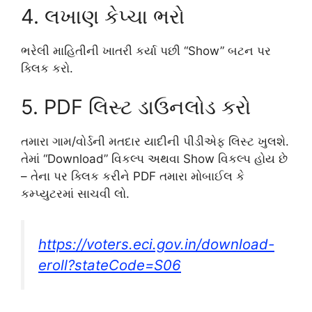
4. લખાણ કેપ્ચા ભરો
ભરેલી માહિતીની ખાતરી કર્યા પછી “Show” બટન પર
ક્લિક કરો.
5. PDF લિસ્ટ ડાઉનલોડ કરો
તમારા ગામ/વોર્ડની મતદાર યાદીની પીડીએફ લિસ્ટ ખુલશે.
તેમાં “Download” વિકલ્પ અથવા Show વિકલ્પ હોય છે
– તેના પર ક્લિક કરીને PDF તમારા મોબાઈલ કે
કમ્પ્યુટરમાં સાચવી લો.
https://voters.eci.gov.in/download-
eroll?stateCode=S06