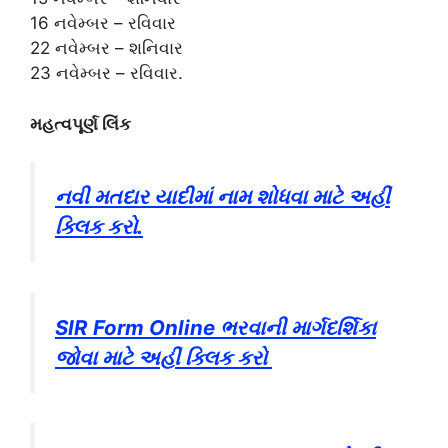
16 નવેમ્બર – રવિવાર
22 નવેમ્બર – શનિવાર
23 નવેમ્બર – રવિવાર.
મહત્વપૂર્ણ લિંક
નવી મતદાર યાદીમાં નામ શોધવા માટે અહીં
ક્લિક કરો.
SIR Form Online ભરવાની માર્ગદર્શિકા
જોવા માટે અહીં ક્લિક કરો