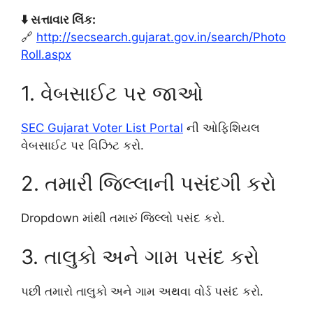
⬇️ સત્તાવાર લિંક:
🔗
http://secsearch.gujarat.gov.in/search/Photo
Roll.aspx
1. વેબસાઈટ પર જાઓ
SEC Gujarat Voter List Portal
ની ઓફિશિયલ
વેબસાઈટ પર વિઝિટ કરો.
2. તમારી જિલ્લાની પસંદગી કરો
Dropdown માંથી તમારું જિલ્લો પસંદ કરો.
3. તાલુકો અને ગામ પસંદ કરો
પછી તમારો તાલુકો અને ગામ અથવા વોર્ડ પસંદ કરો.