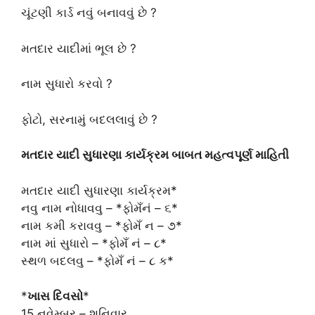
ચૂંટણી કાર્ડ નવું બનાવવું છે ?
મતદાર યાદીમાં ભૂલ છે ?
નામ સુધારો કરવો ?
ફોટો, સરનામું બદલલાવું છે ?
મતદાર યાદી સુધારણા કાર્યક્રમ બાબત મહત્વપૂર્ણ માહિતી
મતદાર યાદી સુધારણા કાર્યક્રમ*
નવુ નામ નોધાવવુ – *ફોમઁનં – ૬*
નામ કમી કરાવવુ – *ફોમઁ ન – ૭*
નામ માં સુધારો – *ફોમઁ નં – ૮*
સ્થળ બદલવુ – *ફોમઁ નં – ૮ ક*
*
ખાસ દિવસો
*
15 નવેમ્બર – શનિવાર