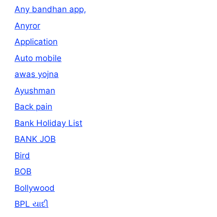
Any bandhan app,
Anyror
Application
Auto mobile
awas yojna
Ayushman
Back pain
Bank Holiday List
BANK JOB
Bird
BOB
Bollywood
BPL યાદી