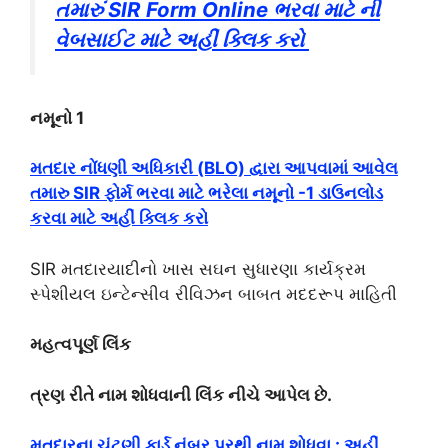
તમારું SIR Form Online ભરવા માટે ની
વેબસાઈટ માટે અહીં ક્લિક કરો
નમૂનો 1
મતદાર નોંધણી અધિકારી (BLO) દ્વારા આપવામાં આવેલ
તમારુ SIR ફોર્મ ભરવા માટે ભરેલા નમૂનો -1 ડાઉનલોડ
કરવા માટે અહીં ક્લિક કરો
SIR મતદારયાદીનો ખાસ સઘન સુધારણા કાર્યક્રમ
સ્પેશીયલ ઇન્ટેન્સીવ રીવિઝન બાબત મદદરૂપ માહિતી
મહત્વપૂર્ણ લિંક
ત્રણ રીતે નામ શોધવાની લિંક નીચે આપેલ છે.
મતદારના ચૂંટણી કાર્ડ નંબર પરથી નામ શોધવા : અહીં