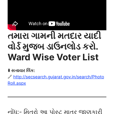
તમારા ગામની મતદાર યાદી
વોર્ડ મુજબ ડાઉનલોડ કરો.
Ward Wise Voter List
⬇️ સત્તાવાર લિંક:
🔗
http://secsearch.gujarat.gov.in/search/Photo
Roll.aspx
નોંધ:- મિત્રો આ પોસ્ટ માત્ર જાણકારી