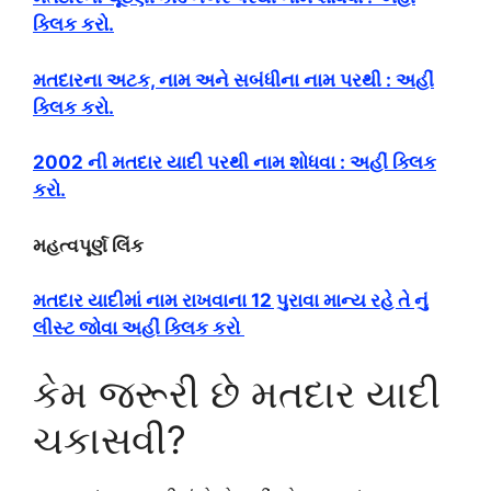
ક્લિક કરો.
મતદારના અટક, નામ અને સબંધીના નામ પરથી : અહીં
ક્લિક કરો.
2002 ની મતદાર યાદી પરથી નામ શોધવા : અહીં ક્લિક
કરો.
મહત્વપૂર્ણ લિંક
મતદાર યાદીમાં નામ રાખવાના 12 પુરાવા માન્ય રહે તે નું
લીસ્ટ જોવા અહીં ક્લિક કરો
કેમ જરૂરી છે મતદાર યાદી
ચકાસવી?