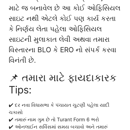
માટે જ બનાવેલ છે આ કોઈ ઓફિસિયલ
સાઇટ નથી એટલે કોઈ પણ કાર્ય કરતા
કે નિર્ણય લેતા પહેલા ઓફિસિયલ
સાઇટની મુલાકાત લેવી અથવા તમારા
વિસ્તારના BLO કે ERO નો સંપર્ક કરવા
વિનંતી છે.
📌 તમારા માટે ફાયદાકારક
Tips:
✔️ દર નવા વિધાસભા કે પંચાયત ચુટણી પહેલા યાદી
ચકાસો
✔️ તમારું નામ ગુમ છે તો Turant Form 6 ભરો
✔️ ઓનલાઈન સર્વિસમાં સમય બચાવો અને તમારું