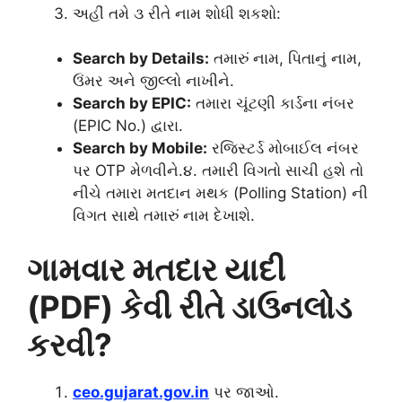
અહીં તમે ૩ રીતે નામ શોધી શકશો:
Search by Details:
તમારું નામ, પિતાનું નામ,
ઉંમર અને જીલ્લો નાખીને.
Search by EPIC:
તમારા ચૂંટણી કાર્ડના નંબર
(EPIC No.) દ્વારા.
Search by Mobile:
રજિસ્ટર્ડ મોબાઈલ નંબર
પર OTP મેળવીને.૪. તમારી વિગતો સાચી હશે તો
નીચે તમારા મતદાન મથક (Polling Station) ની
વિગત સાથે તમારું નામ દેખાશે.
ગામવાર મતદાર યાદી
(PDF) કેવી રીતે ડાઉનલોડ
કરવી?
ceo.gujarat.gov.in
પર જાઓ.