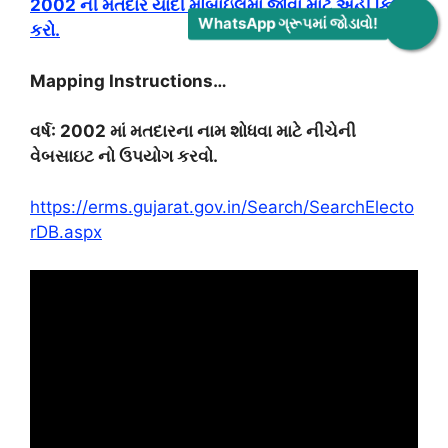
2002 ની મતદાર યાદી મોબાઇલમાં જોવા માટે અહીં ક્લિક
WhatsApp ગ્રૂપમાં જોડાવો!
કરો.
Mapping Instructions…
વર્ષ: 2002 માં મતદારના નામ શોધવા માટે નીચેની
વેબસાઇટ નો ઉપયોગ કરવો.
https://erms.gujarat.gov.in/Search/SearchElecto
rDB.aspx