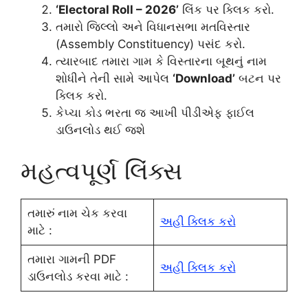
‘Electoral Roll – 2026’
લિંક પર ક્લિક કરો.
તમારો જિલ્લો અને વિધાનસભા મતવિસ્તાર
(Assembly Constituency) પસંદ કરો.
ત્યારબાદ તમારા ગામ કે વિસ્તારના બૂથનું નામ
શોધીને તેની સામે આપેલ
‘Download’
બટન પર
ક્લિક કરો.
કેપ્ચા કોડ ભરતા જ આખી પીડીએફ ફાઈલ
ડાઉનલોડ થઈ જશે
મહત્વપૂર્ણ લિંક્સ
તમારું નામ ચેક કરવા
અહી ક્લિક કરો
માટે :
તમારા ગામની PDF
અહી ક્લિક કરો
ડાઉનલોડ કરવા માટે :