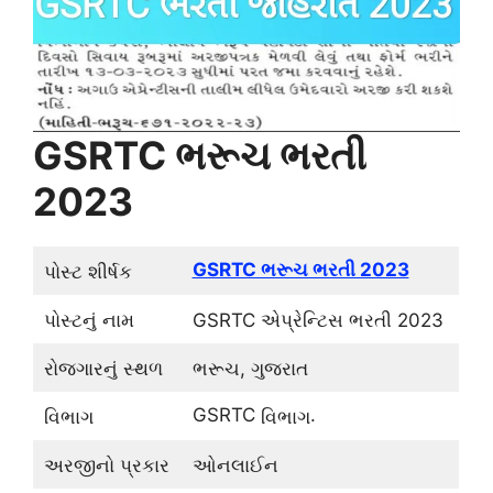
GSRTC ભરૂચ ભરતી
2023
GSRTC ભરૂચ ભરતી 2023
પોસ્ટ શીર્ષક
પોસ્ટનું નામ
GSRTC એપ્રેન્ટિસ ભરતી 2023
રોજગારનું સ્થળ
ભરૂચ, ગુજરાત
.
GSRTC
વિભાગ
વિભાગ
અરજીનો પ્રકાર
ઓનલાઈન