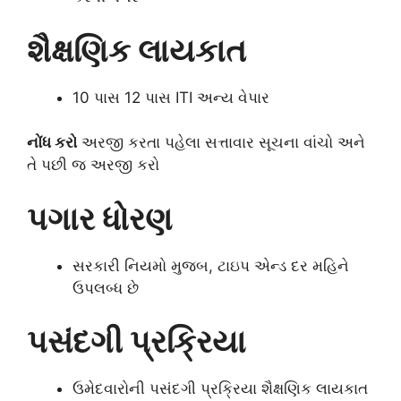
શૈક્ષણિક લાયકાત
10 પાસ 12 પાસ ITI અન્ય વેપાર
નોંધ કરો
અરજી કરતા પહેલા સત્તાવાર સૂચના વાંચો અને
તે પછી જ અરજી કરો
પગાર ધોરણ
સરકારી નિયમો મુજબ, ટાઇપ એન્ડ દર મહિને
ઉપલબ્ધ છે
પસંદગી પ્રક્રિયા
ઉમેદવારોની પસંદગી પ્રક્રિયા શૈક્ષણિક લાયકાત