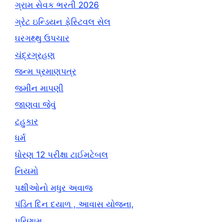
ગ્રામ સેવક ભરતી 2026
ગ્રેટ ઇન્ડિયન ફેસ્ટિવલ સેલ
ઘરગથ્થુ ઉપચાર
ચંદ્રગ્રહણ
જન્મ પ્રમાણપત્ર
જમીન માપણી
જાણવા જેવું
ટહુકાર
ધર્મ
ધોરણ 12 પરીક્ષા ટાઈમટેબલ
નિયમો
પક્ષીઓનો મધુર અવાજ
પંડિત દિન દયાળ , આવાસ યોજના,
પરિણામ