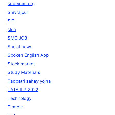
sebexam.org
Shivrajpur
SIP
skin
SMC JOB
Social news
Spoken English App
Stock market
Study Materials
Tadpatri sahay yojna
TATA ILP 2022
Technology
Temple