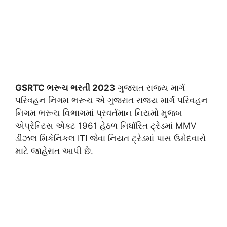
GSRTC ભરૂચ ભરતી 2023
ગુજરાત રાજ્ય માર્ગ
પરિવહન નિગમ ભરૂચ એ ગુજરાત રાજ્ય માર્ગ પરિવહન
નિગમ ભરૂચ વિભાગમાં પ્રવર્તમાન નિયમો મુજબ
એપ્રેન્ટિસ એક્ટ 1961 હેઠળ નિર્ધારિત ટ્રેડમાં MMV
ડીઝલ મિકેનિકલ ITI જેવા નિયત ટ્રેડમાં પાસ ઉમેદવારો
માટે જાહેરાત આપી છે.