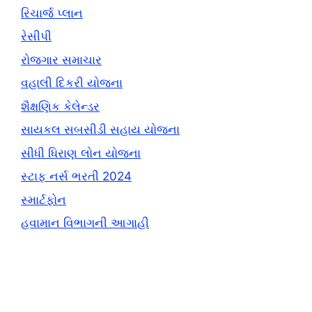
રિચાર્જ પ્લાન
રેસીપી
રોજગાર સમાચાર
વહાલી દિકરી યોજના
શૈક્ષણિક કેલેન્ડર
સાયકલ સબસીડી સહાય યોજના
સીધી ધિરાણ લોન યોજના
સ્ટાફ નર્સ ભરતી 2024
સ્માર્ટફોન
હવામાન વિભાગની આગાહી