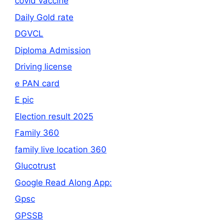
covid vaccine
Daily Gold rate
DGVCL
Diploma Admission
Driving license
e PAN card
E pic
Election result 2025
Family 360
family live location 360
Glucotrust
Google Read Along App:
Gpsc
GPSSB