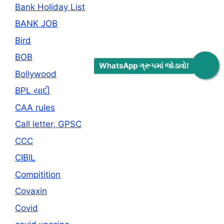
Bank Holiday List
BANK JOB
Bird
BOB
WhatsApp ગ્રૂપમાં જોડાવો!
Bollywood
BPL યાદી
CAA rules
Call letter, GPSC
CCC
CIBIL
Compitition
Covaxin
Covid