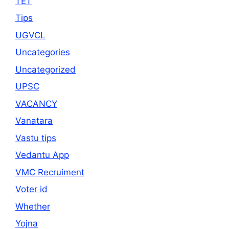
TET
Tips
UGVCL
Uncategories
Uncategorized
UPSC
VACANCY
Vanatara
Vastu tips
Vedantu App
VMC Recruiment
Voter id
Whether
Yojna