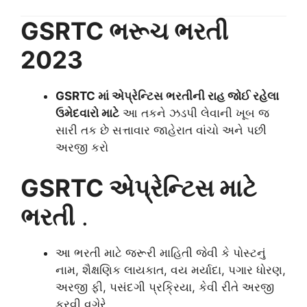
GSRTC ભરૂચ ભરતી
2023
GSRTC માં એપ્રેન્ટિસ ભરતીની રાહ જોઈ રહેલા
ઉમેદવારો માટે
આ તકને ઝડપી લેવાની ખૂબ જ
સારી તક છે સત્તાવાર જાહેરાત વાંચો અને પછી
અરજી કરો
GSRTC એપ્રેન્ટિસ માટે
ભરતી
.
આ ભરતી માટે જરૂરી માહિતી જેવી કે પોસ્ટનું
નામ, શૈક્ષણિક લાયકાત, વય મર્યાદા, પગાર ધોરણ,
અરજી ફી, પસંદગી પ્રક્રિયા, કેવી રીતે અરજી
કરવી વગેરે