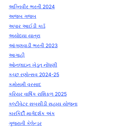
અગ્નિવીર ભરતી 2024
અજબ ગજબ
અપાર આઈડી કાર્ડ
અયોધ્યા યાત્રા
આંગણવાડી ભરતી 2023
આગાહી
ઓનલાઇન ખેડૂત નોંધણી
કચ્છ રણોત્સવ 2024-25
કમોસમી વરસાદ
કરિયર વાર્ષિક રાશિફળ 2025
કલ્ટીવેટર સબસીડી સહાય યોજના
કારકિર્દી માર્ગદર્શક અંક
ગુજરાતી કેલેન્ડર