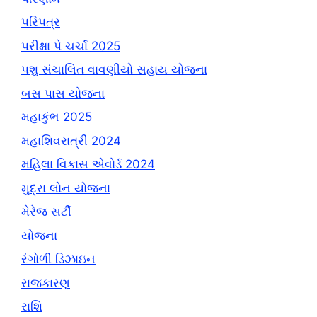
પરિપત્ર
પરીક્ષા પે ચર્ચા 2025
પશુ સંચાલિત વાવણીયો સહાય યોજના
બસ પાસ યોજના
મહાકુંભ 2025
મહાશિવરાત્રી 2024
મહિલા વિકાસ એવોર્ડ 2024
મુદ્રા લોન યોજના
મેરેજ સર્ટી
યોજના
રંગોળી ડિઝાઇન
રાજકારણ
રાશિ