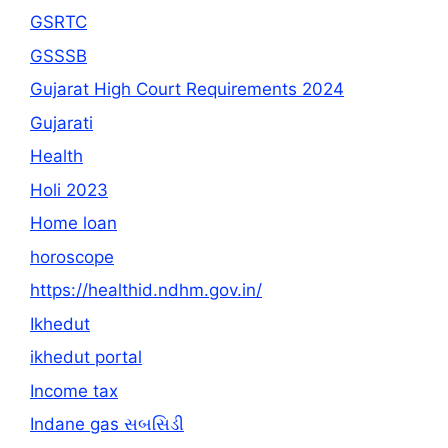
GSRTC
GSSSB
Gujarat High Court Requirements 2024
Gujarati
Health
Holi 2023
Home loan
horoscope
https://healthid.ndhm.gov.in/
Ikhedut
ikhedut portal
Income tax
Indane gas સબસિડી