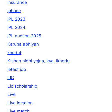
Insurance
iphone
IPL 2023
IPL 2024
IPL auction 2025
Karuna abhiyan
khedut
Kishan nidhi yojna, kya, ikhedu
letest job
LIC
Lic scholarship
Live
Live location
Live match