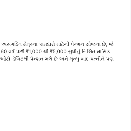
ગઠિત ક્ષેત્રના કામદારો માટેની પેન્શન યોજના છે, જે
 વર્ષ પછી ₹1,000 થી ₹5,000 સુધીનું નિશ્ચિત માસિક
ારા ઓટો-ડેબિટથી પેન્શન મળે છે અને મૃત્યુ બાદ પત્નીને પણ