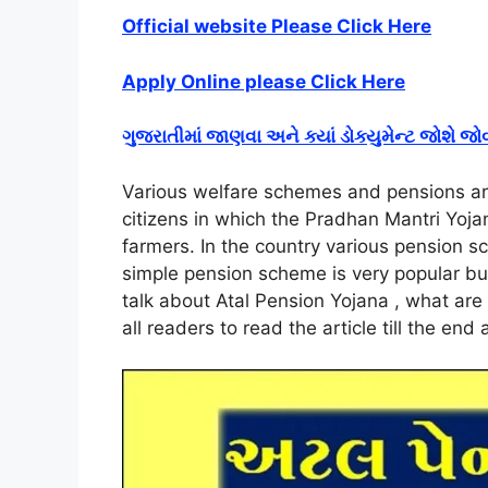
Official website Please Click Here
Apply Online please Click Here
ગુજરાતીમાં જાણવા અને ક્યાં ડોક્યુમેન્ટ જોશે જો
Various welfare schemes and pensions are
citizens in which the Pradhan Mantri Yoj
farmers. In the country various pension s
simple pension scheme is very popular bu
talk about Atal Pension Yojana , what are
all readers to read the article till the e