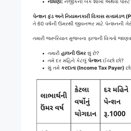
નોંધણી:
નજીકની બેંક શાખા અથવા પોસ્ટ
પેન્શન ફંડ અને નિયમનકારી વિકાસ સત્તામંડળ 
તે 60 વર્ષની ઉંમરથી જીવનભર માટે પેન્શનની ગેર
તમારી જરૂરિયાત મુજબના ફાળાની વિગતો જાણવા
તમારી
હાલની ઉંમર
શું છે?
તમે દર મહિને કેટલું
પેન્શન
ઈચ્છો છો?
શું તમે
કરદાતા (Income Tax Payer)
છો