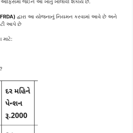
 ઓફિસમાં જઈને આ ખાતું ખોલાવી શકાય છે.
(PFRDA)
દ્વારા આ યોજનાનું નિયમન કરવામાં આવે છે અને
ંટી આપે છે
 માટે:
?