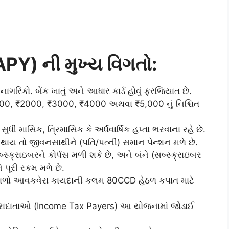
PY) ની મુખ્ય વિગતો:
ગરિકો. બેંક ખાતું અને આધાર કાર્ડ હોવું ફરજિયાત છે.
000, ₹2000, ₹3000, ₹4000 અથવા ₹5,000 નું નિશ્ચિત
સુધી માસિક, ત્રિમાસિક કે અર્ધવાર્ષિક હપ્તા ભરવાના રહે છે.
યુ થાય તો જીવનસાથીને (પતિ/પત્ની) સમાન પેન્શન મળે છે.
બ્સ્ક્રાઇબરને કોર્પસ મળી શકે છે, અને બંને (સબ્સ્ક્રાઇબર
 પૂરી રકમ મળે છે.
ાળો આવકવેરા કાયદાની કલમ 80CCD હેઠળ કપાત માટે
ાદાતાઓ (Income Tax Payers) આ યોજનામાં જોડાઈ