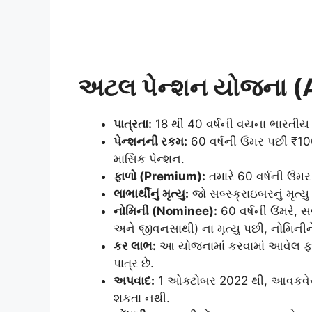
અટલ પેન્શન યોજના (A
પાત્રતા:
18 થી 40 વર્ષની વયના ભારતીય ના
પેન્શનની રકમ:
60 વર્ષની ઉંમર પછી ₹1
માસિક પેન્શન.
ફાળો (Premium):
તમારે 60 વર્ષની ઉંમર 
લાભાર્થીનું મૃત્યુ:
જો સબ્સ્ક્રાઇબરનું મૃત્
નોમિની (Nominee):
60 વર્ષની ઉંમરે, સ
અને જીવનસાથી) ના મૃત્યુ પછી, નોમિનીને
કર લાભ:
આ યોજનામાં કરવામાં આવેલ ફ
પાત્ર છે.
અપવાદ:
1 ઓક્ટોબર 2022 થી, આવકવેર
શકતા નથી.