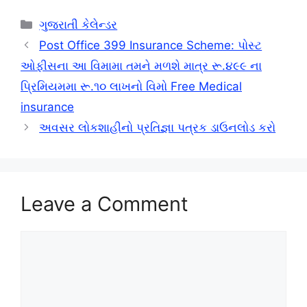
Categories
ગુજરાતી કેલેન્ડર
Post Office 399 Insurance Scheme: પોસ્ટ
ઓફીસના આ વિમામા તમને મળશે માત્ર રૂ.૪૯૯ ના
પ્રિમિયમમા રૂ.૧૦ લાખનો વિમો Free Medical
insurance
અવસર લોકશાહીનો પ્રતિજ્ઞા પત્રક ડાઉનલોડ કરો
Leave a Comment
Comment