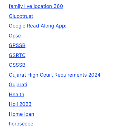
family live location 360
Glucotrust
Google Read Along App:
Gpsc
GPSSB
GSRTC
GSSSB
Gujarat High Court Requirements 2024
Gujarati
Health
Holi 2023
Home loan
horoscope