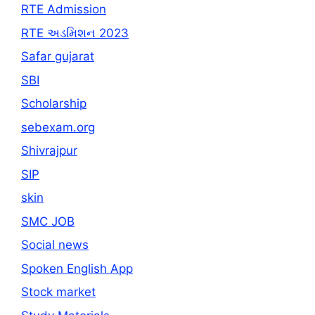
RTE Admission
RTE અડમિશન 2023
Safar gujarat
SBI
Scholarship
sebexam.org
Shivrajpur
SIP
skin
SMC JOB
Social news
Spoken English App
Stock market