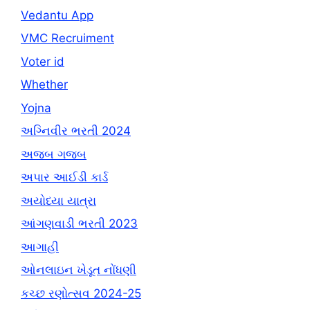
Vedantu App
VMC Recruiment
Voter id
Whether
Yojna
અગ્નિવીર ભરતી 2024
અજબ ગજબ
અપાર આઈડી કાર્ડ
અયોધ્યા યાત્રા
આંગણવાડી ભરતી 2023
આગાહી
ઓનલાઇન ખેડૂત નોંધણી
કચ્છ રણોત્સવ 2024-25