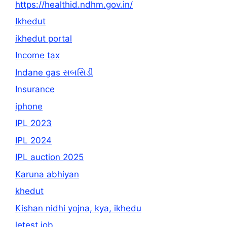
https://healthid.ndhm.gov.in/
Ikhedut
ikhedut portal
Income tax
Indane gas સબસિડી
Insurance
iphone
IPL 2023
IPL 2024
IPL auction 2025
Karuna abhiyan
khedut
Kishan nidhi yojna, kya, ikhedu
letest job