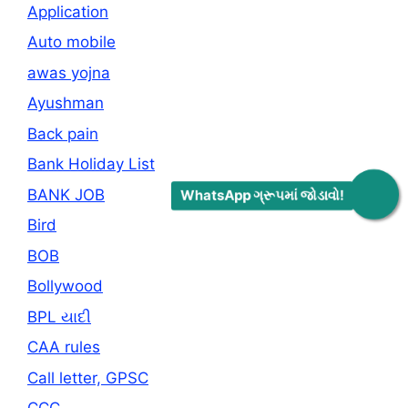
Application
Auto mobile
awas yojna
Ayushman
Back pain
Bank Holiday List
BANK JOB
WhatsApp ગ્રૂપમાં જોડાવો!
Bird
BOB
Bollywood
BPL યાદી
CAA rules
Call letter, GPSC