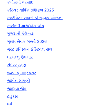
કમોસમી વરસાદ
કરિયર વાર્ષિક રાશિફળ 2025
કલ્ટીવેટર સબસીડી સહાય યોજના
કારકિર્દી માર્ગદર્શક અંક
ગુજરાતી કેલેન્ડર
ગ્રામ સેવક ભરતી 2026
ગ્રેટ ઇન્ડિયન ફેસ્ટિવલ સેલ
ઘરગથ્થુ ઉપચાર
ચંદ્રગ્રહણ
જન્મ પ્રમાણપત્ર
જમીન માપણી
જાણવા જેવું
ટહુકાર
ધર્મ