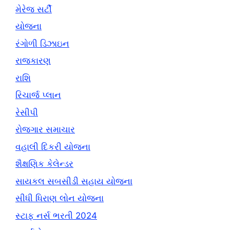
મેરેજ સર્ટી
યોજના
રંગોળી ડિઝાઇન
રાજકારણ
રાશિ
રિચાર્જ પ્લાન
રેસીપી
રોજગાર સમાચાર
વહાલી દિકરી યોજના
શૈક્ષણિક કેલેન્ડર
સાયકલ સબસીડી સહાય યોજના
સીધી ધિરાણ લોન યોજના
સ્ટાફ નર્સ ભરતી 2024