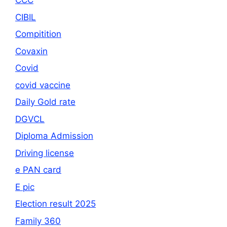
CCC
CIBIL
Compitition
Covaxin
Covid
covid vaccine
Daily Gold rate
DGVCL
Diploma Admission
Driving license
e PAN card
E pic
Election result 2025
Family 360