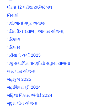
ધોરણ 12 પરીક્ષા ટાઈમટેબલ
નિયમો
પક્ષીઓનો મધુર અવાજ
પંડિત દિન દયાળ , આવાસ યોજના,
પરિણામ
પરિપત્ર
પરીક્ષા પે ચર્ચા 2025
પશુ સંચાલિત વાવણીયો સહાય યોજના
બસ પાસ યોજના
મહાકુંભ 2025
મહાશિવરાત્રી 2024
મહિલા વિકાસ એવોર્ડ 2024
મુદ્રા લોન યોજના