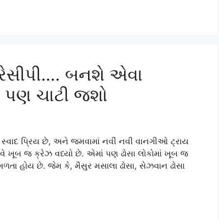
રેસીપી…. બનશે એવા
ળા પણ ચાટી જશો
સ્વાદ પ્રિય છે, અને જમવામાં નવી નવી વાનગીઓ ટ્રાય
 ખૂબ જ ક્રેઝ વધ્યો છે. એમાં પણ ઢોસા લોકોમાં ખૂબ જ
મળતા હોય છે. જેમ કે, મૈસુર મસાલા ઢોસા, સેઝવાન ઢોસા