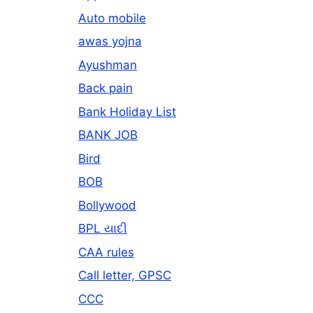
Auto mobile
awas yojna
Ayushman
Back pain
Bank Holiday List
BANK JOB
Bird
BOB
Bollywood
BPL યાદી
CAA rules
Call letter, GPSC
CCC