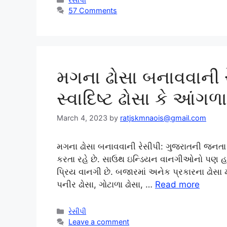
57 Comments
મગના ઢોસા બનાવવાની 
સ્વાદિષ્ટ ઢોસા કે આંગ
March 4, 2023
by
ratjskmnaois@gmail.com
મગના ઢોસા બનાવવાની રેસીપી: ગુજરાતની જનતા 
કરતા રહે છે. સાઉથ ઇન્ડિયન વાનગીઓનો પણ હવે
પ્રિય વાનગી છે. બજારમાં અનેક પ્રકારના ઢોસા 
પનીર ઢોસા, ગોટાળા ઢોસા, …
Read more
Categories
રેસીપી
Leave a comment