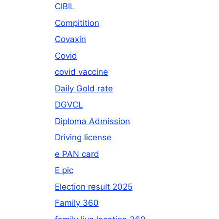
CIBIL
Compitition
Covaxin
Covid
covid vaccine
Daily Gold rate
DGVCL
Diploma Admission
Driving license
e PAN card
E pic
Election result 2025
Family 360