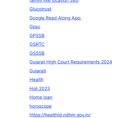
family live location 360
Glucotrust
Google Read Along App:
Gpsc
GPSSB
GSRTC
GSSSB
Gujarat High Court Requirements 2024
Gujarati
Health
Holi 2023
Home loan
horoscope
https://healthid.ndhm.gov.in/