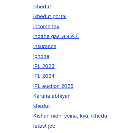
Ikhedut
ikhedut portal
Income tax
Indane gas સબસિડી
Insurance
iphone
IPL 2023
IPL 2024
IPL auction 2025
Karuna abhiyan
khedut
Kishan nidhi yojna, kya, ikhedu
letest job