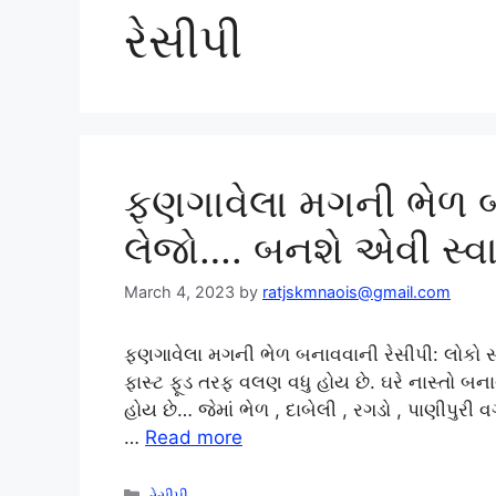
રેસીપી
ફણગાવેલા મગની ભેળ 
લેજો…. બનશે એવી સ્વાદ
March 4, 2023
by
ratjskmnaois@gmail.com
ફણગાવેલા મગની ભેળ બનાવવાની રેસીપી: લોકો સાંજ
ફાસ્ટ ફૂડ તરફ વલણ વધુ હોય છે. ઘરે નાસ્તો બના
હોય છે… જેમાં ભેળ , દાબેલી , રગડો , પાણીપુરી વ
…
Read more
Categories
રેસીપી