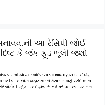
બનાવવાની આ રેસિપી જોઈ
િષ્ટ કે જંક ફૂડ ભૂલી જશો
 પડી એ કાંઈક સ્વાદિષ્ટ નાસ્તો શોધતા હોય છે, લોકોનું
વવાની બદલે લોકો બહાર નાસ્તો તૈયાર ખાવાનું પસંદ કરતા
ગેરે લોકોની પહેલી પસંદ હોય છે. તમે ઘરે પણ સ્વાદિષ્ટ ભેળ