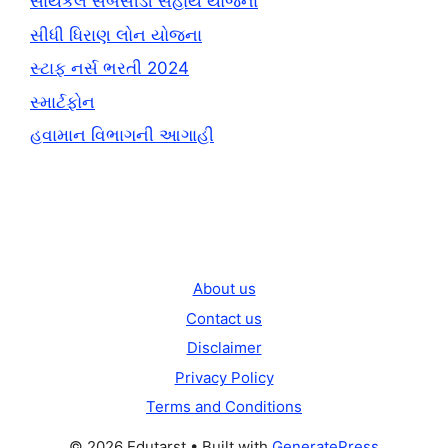
સાયકલ સબસીડી સહાય યોજના
સીધી ધિરાણ લોન યોજના
સ્ટાફ નર્સ ભરતી 2024
સ્માર્ટફોન
હવામાન વિભાગની આગાહી
About us
Contact us
Disclaimer
Privacy Policy
Terms and Conditions
© 2026 Edutarst
• Built with
GeneratePress