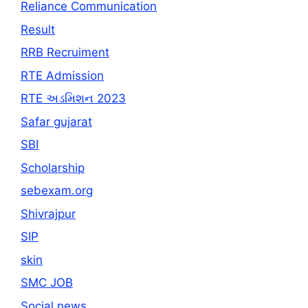
Reliance Communication
Result
RRB Recruiment
RTE Admission
RTE અડમિશન 2023
Safar gujarat
SBI
Scholarship
sebexam.org
Shivrajpur
SIP
skin
SMC JOB
Social news