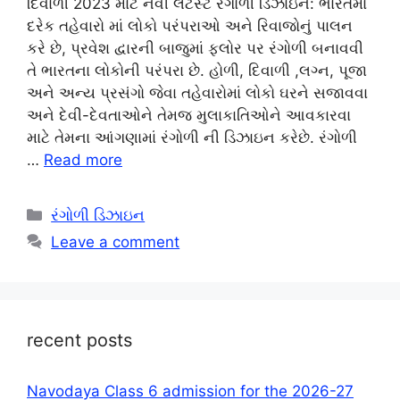
દિવાળી 2023 માટે નવી લેટેસ્ટ રંગોળી ડિઝાઇન: ભારતમાં
દરેક તહેવારો માં લોકો પરંપરાઓ અને રિવાજોનું પાલન
કરે છે, પ્રવેશ દ્વારની બાજુમાં ફ્લોર પર રંગોળી બનાવવી
તે ભારતના લોકોની પરંપરા છે. હોળી, દિવાળી ,લગ્ન, પૂજા
અને અન્ય પ્રસંગો જેવા તહેવારોમાં લોકો ઘરને સજાવવા
અને દેવી-દેવતાઓને તેમજ મુલાકાતિઓને આવકારવા
માટે તેમના આંગણામાં રંગોળી ની ડિઝાઇન કરેછે. રંગોળી
…
Read more
Categories
રંગોળી ડિઝાઇન
Leave a comment
recent posts
Navodaya Class 6 admission for the 2026-27