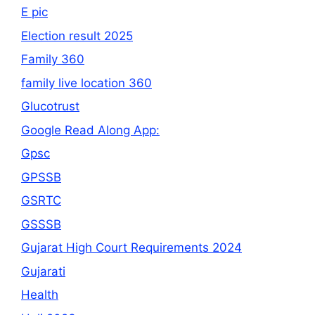
E pic
Election result 2025
Family 360
family live location 360
Glucotrust
Google Read Along App:
Gpsc
GPSSB
GSRTC
GSSSB
Gujarat High Court Requirements 2024
Gujarati
Health