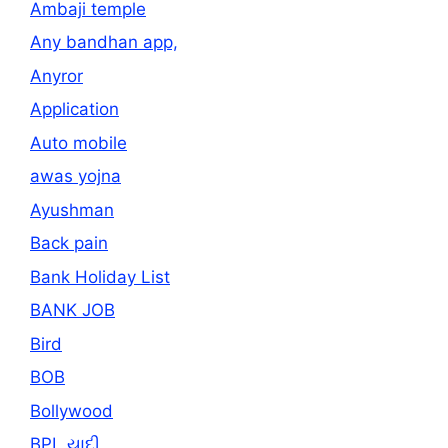
Ambaji temple
Any bandhan app,
Anyror
Application
Auto mobile
awas yojna
Ayushman
Back pain
Bank Holiday List
BANK JOB
Bird
BOB
Bollywood
BPL યાદી