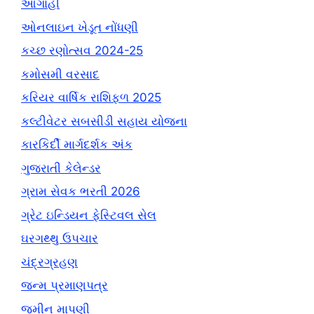
આગાહી
ઓનલાઇન ખેડૂત નોંધણી
કચ્છ રણોત્સવ 2024-25
કમોસમી વરસાદ
કરિયર વાર્ષિક રાશિફળ 2025
કલ્ટીવેટર સબસીડી સહાય યોજના
કારકિર્દી માર્ગદર્શક અંક
ગુજરાતી કેલેન્ડર
ગ્રામ સેવક ભરતી 2026
ગ્રેટ ઇન્ડિયન ફેસ્ટિવલ સેલ
ઘરગથ્થુ ઉપચાર
ચંદ્રગ્રહણ
જન્મ પ્રમાણપત્ર
જમીન માપણી