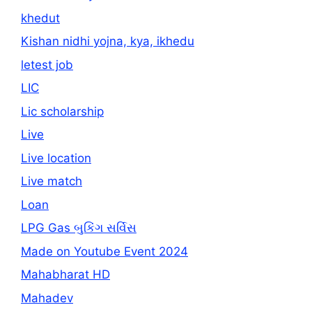
khedut
Kishan nidhi yojna, kya, ikhedu
letest job
LIC
Lic scholarship
Live
Live location
Live match
Loan
LPG Gas બુકિંગ સર્વિસ
Made on Youtube Event 2024
Mahabharat HD
Mahadev