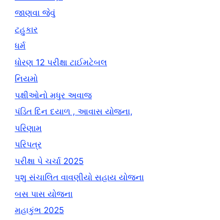
જાણવા જેવું
ટહુકાર
ધર્મ
ધોરણ 12 પરીક્ષા ટાઈમટેબલ
નિયમો
પક્ષીઓનો મધુર અવાજ
પંડિત દિન દયાળ , આવાસ યોજના,
પરિણામ
પરિપત્ર
પરીક્ષા પે ચર્ચા 2025
પશુ સંચાલિત વાવણીયો સહાય યોજના
બસ પાસ યોજના
મહાકુંભ 2025