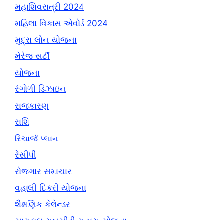
મહાશિવરાત્રી 2024
મહિલા વિકાસ એવોર્ડ 2024
મુદ્રા લોન યોજના
મેરેજ સર્ટી
યોજના
રંગોળી ડિઝાઇન
રાજકારણ
રાશિ
રિચાર્જ પ્લાન
રેસીપી
રોજગાર સમાચાર
વહાલી દિકરી યોજના
શૈક્ષણિક કેલેન્ડર