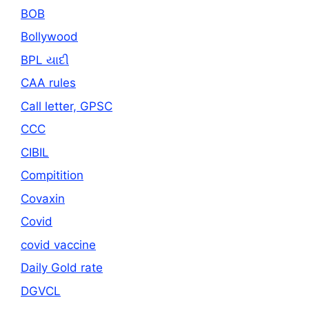
BOB
Bollywood
BPL યાદી
CAA rules
Call letter, GPSC
CCC
CIBIL
Compitition
Covaxin
Covid
covid vaccine
Daily Gold rate
DGVCL