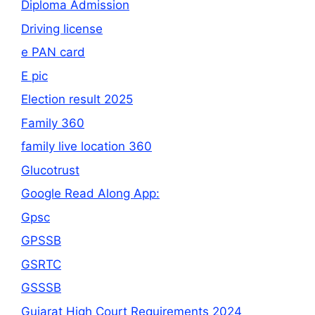
Diploma Admission
Driving license
e PAN card
E pic
Election result 2025
Family 360
family live location 360
Glucotrust
Google Read Along App:
Gpsc
GPSSB
GSRTC
GSSSB
Gujarat High Court Requirements 2024