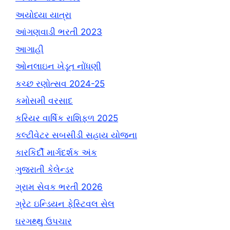
અયોધ્યા યાત્રા
આંગણવાડી ભરતી 2023
આગાહી
ઓનલાઇન ખેડૂત નોંધણી
કચ્છ રણોત્સવ 2024-25
કમોસમી વરસાદ
કરિયર વાર્ષિક રાશિફળ 2025
કલ્ટીવેટર સબસીડી સહાય યોજના
કારકિર્દી માર્ગદર્શક અંક
ગુજરાતી કેલેન્ડર
ગ્રામ સેવક ભરતી 2026
ગ્રેટ ઇન્ડિયન ફેસ્ટિવલ સેલ
ઘરગથ્થુ ઉપચાર