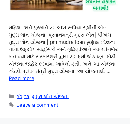
મહિલા અને પુરુષોને 20 લાખ રૂપિયા સુધીની લોન |
મુદ્રા લોન યોજના| પ્રધાનમંત્રી મુદ્રા લોન| પીએમ
મુદ્રા લોન યોજના | pm mudra loan yojna : દેશના
નાના ઉદ્યોગ સાહસિકો અને ગૃહિણીઓને આત્મ નિર્ભર
બનાવવા માટે સરકારશ્રી દ્વારા 2015માં એક ખૂબ મોટી
યોજના જાહેર કરવામાં આવેલી હતી. અને આ યોજના
એટલે પ્રધાનમંત્રી મુદ્રા યોજના. આ યોજનાથી …
Read more
Categories
Yojna
,
મુદ્રા લોન યોજના
Leave a comment