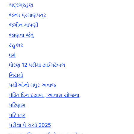
ચંદ્રગ્રહણ
જન્મ પ્રમાણપત્ર
જમીન માપણી
જાણવા જેવું
ટહુકાર
ધર્મ
ધોરણ 12 પરીક્ષા ટાઈમટેબલ
નિયમો
પક્ષીઓનો મધુર અવાજ
પંડિત દિન દયાળ , આવાસ યોજના,
પરિણામ
પરિપત્ર
પરીક્ષા પે ચર્ચા 2025