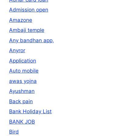
Admission open
Amazone
Ambaji temple
Any bandhan app,
Anyror
Application
Auto mobile
awas yojna
Ayushman
Back pain
Bank Holiday List
BANK JOB
Bird