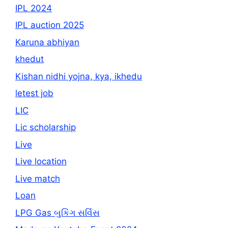
IPL 2024
IPL auction 2025
Karuna abhiyan
khedut
Kishan nidhi yojna, kya, ikhedu
letest job
LIC
Lic scholarship
Live
Live location
Live match
Loan
LPG Gas બુકિંગ સર્વિસ