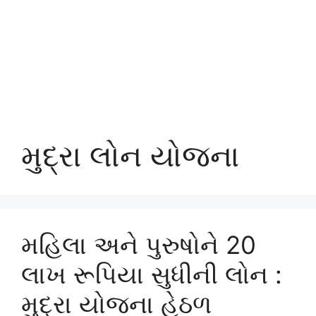
મુદ્રા લોન યોજના
મહિલા અને પુરુષોને 20
લાખ રૂપિયા સુધીની લોન :
મુદ્રા યોજના હેઠળ