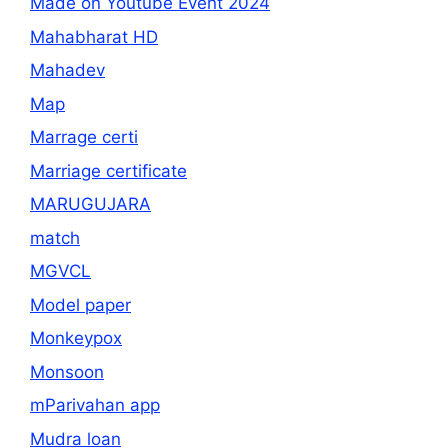
Made on Youtube Event 2024
Mahabharat HD
Mahadev
Map
Marrage certi
Marriage certificate
MARUGUJARA
match
MGVCL
Model paper
Monkeypox
Monsoon
mParivahan app
Mudra loan