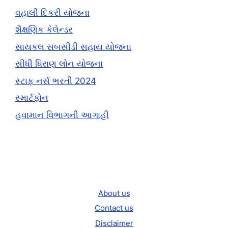
વહાલી દિકરી યોજના
શૈક્ષણિક કેલેન્ડર
સાયકલ સબસીડી સહાય યોજના
સીધી ધિરાણ લોન યોજના
સ્ટાફ નર્સ ભરતી 2024
સ્માર્ટફોન
હવામાન વિભાગની આગાહી
About us
Contact us
Disclaimer