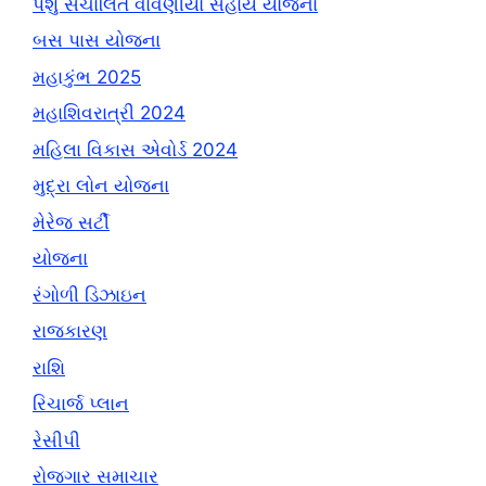
પશુ સંચાલિત વાવણીયો સહાય યોજના
બસ પાસ યોજના
મહાકુંભ 2025
મહાશિવરાત્રી 2024
મહિલા વિકાસ એવોર્ડ 2024
મુદ્રા લોન યોજના
મેરેજ સર્ટી
યોજના
રંગોળી ડિઝાઇન
રાજકારણ
રાશિ
રિચાર્જ પ્લાન
રેસીપી
રોજગાર સમાચાર