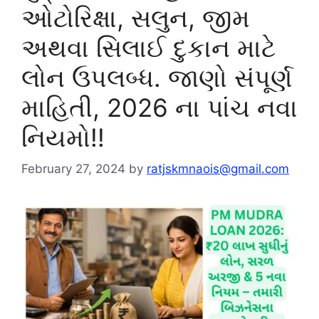
ઓટોરિક્ષા, સલુન, જીમ
અથવા સિલાઈ દુકાન માટે
લોન ઉપલબ્ધ. જાણો સંપૂર્ણ
માહિતી, 2026 ના પાંચ નવા
નિયમો!!
February 27, 2024
by
ratjskmnaois@gmail.com