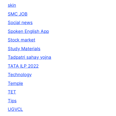
skin
SMC JOB
Social news
Spoken English App
Stock market
Study Materials
Tadpatri sahay yojna
TATA ILP 2022
Technology
Temple
TET
Tips
UGVCL